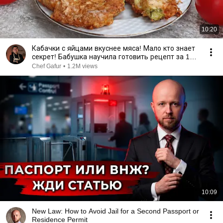
10:20
Кабачки с яйцами вкуснее мяса! Мало кто знает
секрет! Бабушка научила готовить рецепт за 15
минут
Chef Gafur
•
1.2M views
10:09
New Law: How to Avoid Jail for a Second Passport or
Residence Permit