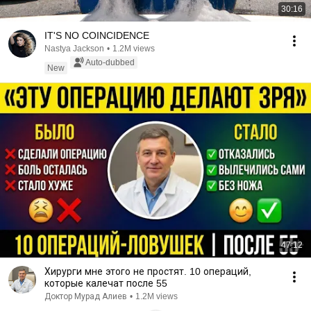
30:16
IT'S NO COINCIDENCE
Nastya Jackson
•
1.2M views
Auto-dubbed
New
47:12
Хирурги мне этого не простят. 10 операций,
которые калечат после 55
Доктор Мурад Алиев
•
1.2M views