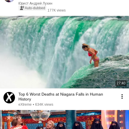
Юрист Андрей Лухин
Auto-dubbed
177K views
27:40
Top 6 Worst Deaths at Niagara Falls in Human
History
eXtreme
•
634K views