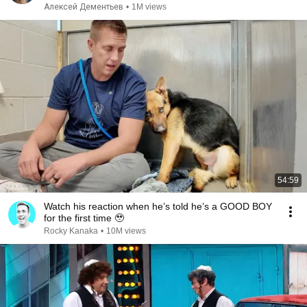
Лебедева
Алексей Дементьев
•
1M views
54:59
Watch his reaction when he’s told he’s a GOOD BOY
for the first time 🥹
Rocky Kanaka
•
10M views