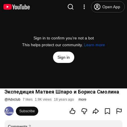
Open App
Sign in to confirm you’re not a bot
This helps protect our community.
Learn more
Sign in
Экспедиция Матвея Шпаро и Бориса Смолина
@
Advclub
7 likes
1.9K views
18 years ago
more
Subscribe
Comments
2