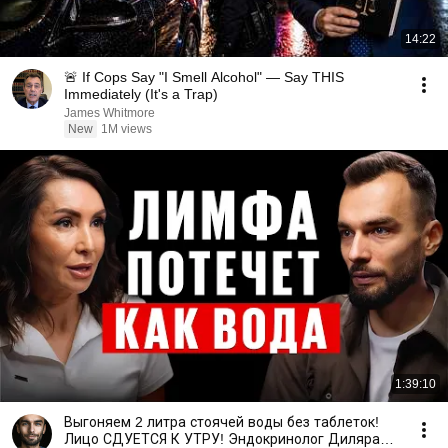
14:22
🚨 If Cops Say "I Smell Alcohol" — Say THIS
Immediately (It's a Trap)
James Whitmore
New
1M views
1:39:10
Выгоняем 2 литра стоячей воды без таблеток!
Лицо СДУЕТСЯ К УТРУ! Эндокринолог Диляра