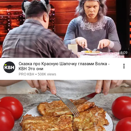
8:09
Сказка про Красную Шапочку глазами Волка -
КВН Это они
PRO КВН
•
508K views