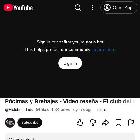
Open App
Sign in to confirm you’re not a bot
This helps protect our community.
Learn more
Sign in
Pócimas y Brebajes - Vídeo reseña - El club del d
@
Elclubdeldado
54 likes
1.3K views
7 years ago
more
Subscribe
Comments
8