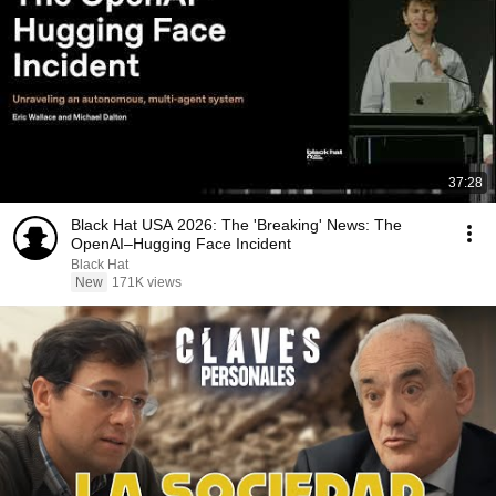
37:28
Black Hat USA 2026: The 'Breaking' News: The
OpenAI–Hugging Face Incident
Black Hat
New
171K views