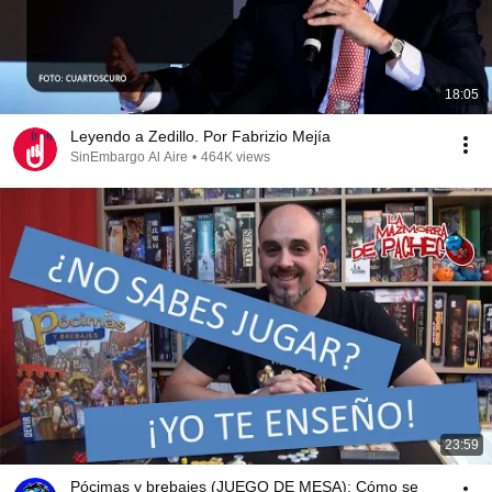
18:05
Leyendo a Zedillo. Por Fabrizio Mejía
SinEmbargo Al Aire
•
464K views
23:59
Pócimas y brebajes (JUEGO DE MESA): Cómo se