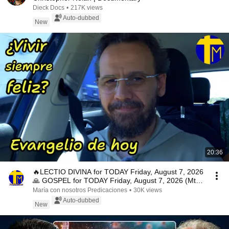
Dieck Docs
•
217K views
Auto-dubbed
New
20:36
🔥LECTIO DIVINA for TODAY Friday, August 7, 2026
🙏 GOSPEL for TODAY Friday, August 7, 2026 (Mt
16:...
María con nosotros Predicaciones
•
30K views
Auto-dubbed
New