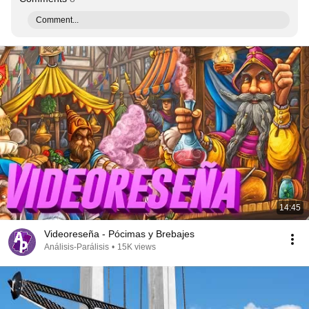
Comment...
14:45
Videoreseña - Pócimas y Brebajes
Análisis-Parálisis
•
15K views