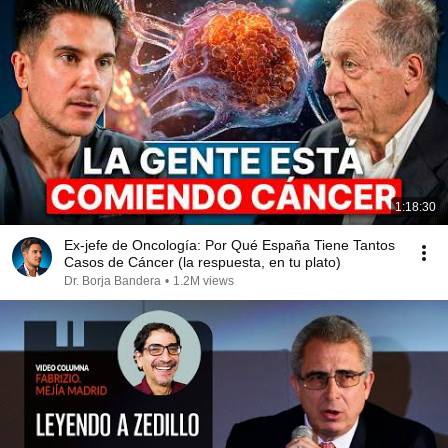
1:18:30
Ex-jefe de Oncología: Por Qué España Tiene Tantos
Casos de Cáncer (la respuesta, en tu plato)
Dr. Borja Bandera
•
1.2M views