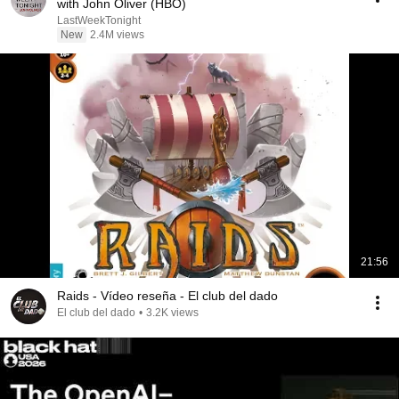
with John Oliver (HBO)
LastWeekTonight
New
2.4M views
21:56
Raids - Vídeo reseña - El club del dado
El club del dado
•
3.2K views