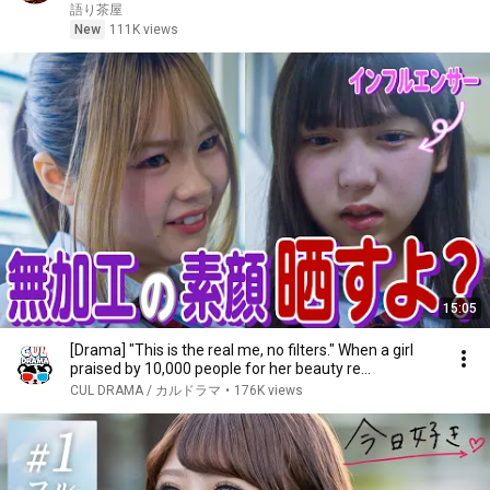
笑した。しかし5分後、その場は静まり返った。#動
語り茶屋
エピソード#老後の物語 #家族の物語
New
111K views
15:05
[Drama] "This is the real me, no filters." When a girl
praised by 10,000 people for her beauty re...
CUL DRAMA / カルドラマ
•
176K views