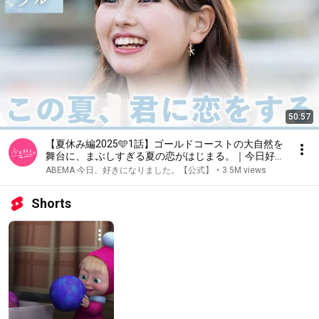
50:57
【夏休み編2025🩵1話】ゴールドコーストの大自然を
舞台に、まぶしすぎる夏の恋がはじまる。｜今日好き
💘ABEMAで"無料"配信⚡️
ABEMA 今日、好きになりました。【公式】
•
3.5M views
Shorts