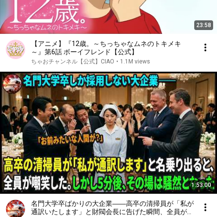
23:58
【アニメ】『12歳。～ちっちゃなムネのトキメキ
～』第6話 ボーイフレンド【公式】
ちゃおチャンネル【公式】CIAO
•
1.1M views
1:53:00
名門大学卒ばかりの大企業――高卒の清掃員が「私が
通訳いたします」と財閥会長に告げた瞬間、全員が嘲