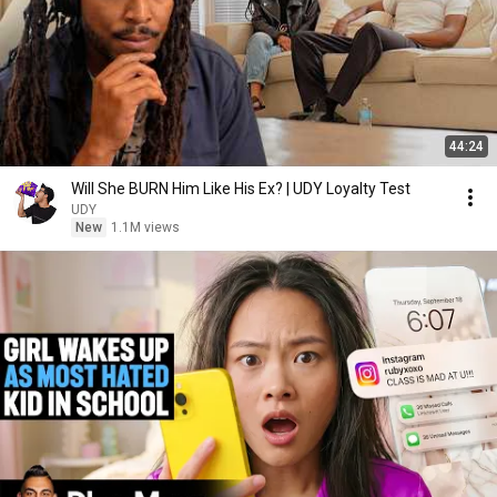
44:24
Will She BURN Him Like His Ex? | UDY Loyalty Test
UDY
New
1.1M views