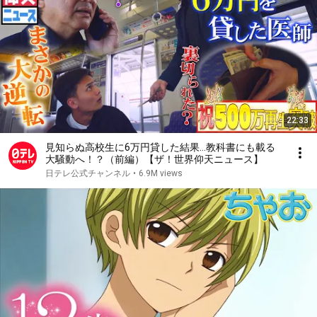
22:33
見知らぬ高校生に6万円貸した結果…教科書にも載る
大騒動へ！？（前編）【ザ！世界仰天ニュース】
日テレ公式チャンネル
•
6.9M views