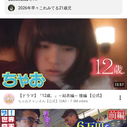
2026年早々これみてる21歳児
15:57
【ドラマ】『12歳。』～結衣編～ 後編 【公式】
ちゃおチャンネル【公式】CIAO
•
7.9M views