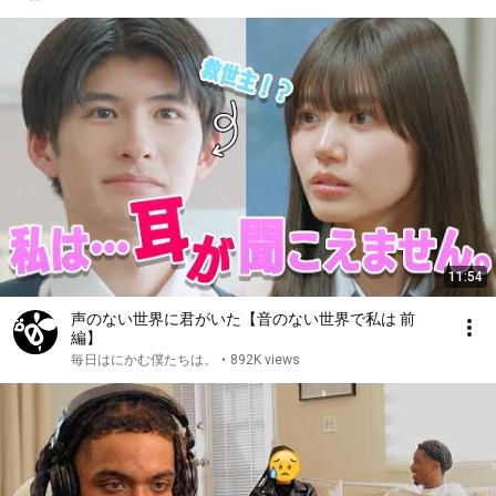
11:54
声のない世界に君がいた【音のない世界で私は 前
編】
毎日はにかむ僕たちは。
•
892K views