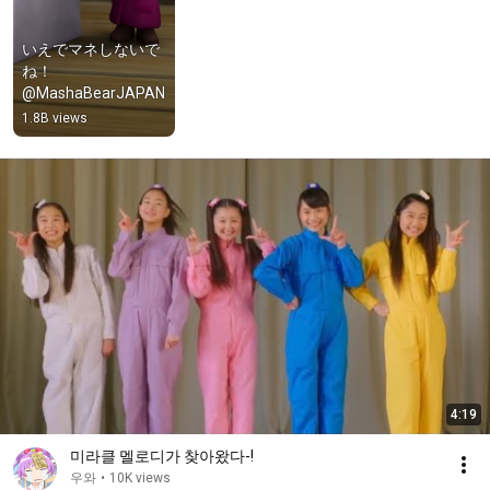
いえでマネしないで
ね！
@MashaBearJAPAN
1.8B views
4:19
미라클 멜로디가 찾아왔다-!
우와
•
10K views