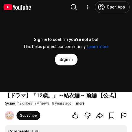
Open App
Sign in to confirm you’re not a bot
This helps protect our community.
Learn more
Sign in
【ドラマ】『12歳。』～結衣編～ 前編 【公式】
@
ciao
42K likes
9M views
8 years ago
more
Subscribe
Comments
3.7K