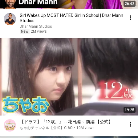
26:42
Girl Wakes Up MOST HATED Girl In School | Dhar Mann
Studios
Dhar Mann Studios
New
2M views
19:25
【ドラマ】『12歳。』～花日編～ 前編 【公式】
ちゃおチャンネル【公式】CIAO
•
10M views