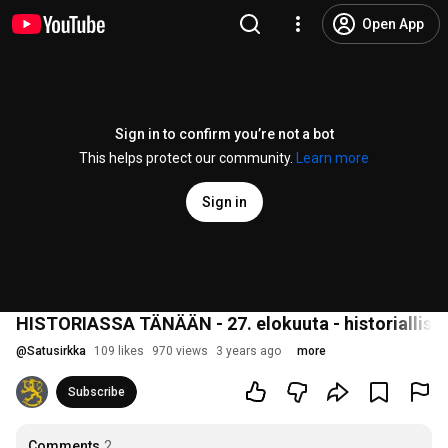
Open App
Sign in to confirm you’re not a bot
This helps protect our community.
Learn more
Sign in
HISTORIASSA TÄNÄÄN - 27. elokuuta - historiallisi
@
Satusirkka
109 likes
970 views
3 years ago
more
Subscribe
Comments
2