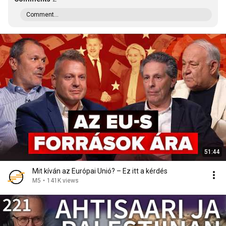
Comment...
51:44
Mit kíván az Európai Unió? – Ez itt a kérdés
M5
•
141K views