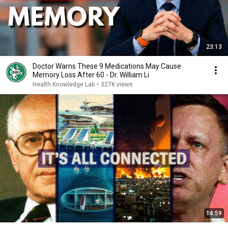
23:13
Doctor Warns These 9 Medications May Cause
Memory Loss After 60 - Dr. William Li
Health Knowledge Lab
•
327K views
14:59