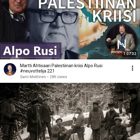
1:07:02
Martti Ahtisaari Palestiinan kriisi Alpo Rusi
#neuvottelija 221
Sami Miettinen
•
28K views