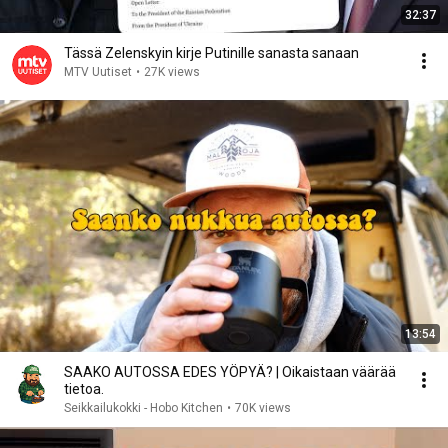
32:37
Tässä Zelenskyin kirje Putinille sanasta sanaan
MTV Uutiset
•
27K views
13:54
SAAKO AUTOSSA EDES YÖPYÄ? | Oikaistaan väärää
tietoa.
Seikkailukokki - Hobo Kitchen
•
70K views