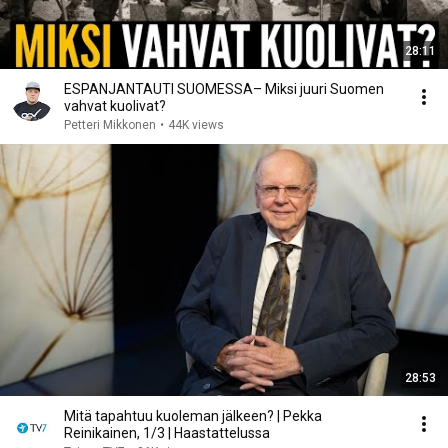
28:11
ES­PAN­JAN­TAU­TI SUO­MES­SA– Mik­si juu­ri Suo­men
vah­vat kuo­li­vat?
Petteri Mikkonen
•
44K views
28:53
Mitä tapahtuu kuoleman jälkeen? | Pekka
Reinikainen, 1/3 | Haastattelussa