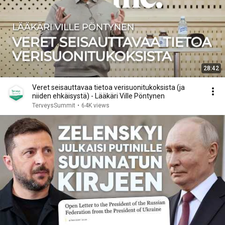
28:42
Veret seisauttavaa tietoa verisuonitukoksista (ja
niiden ehkäisystä) - Lääkäri Ville Pöntynen
TerveysSummit
•
64K views