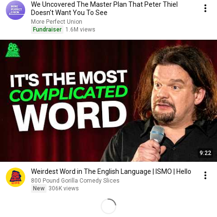
We Uncovered The Master Plan That Peter Thiel
Doesn't Want You To See
More Perfect Union
Fundraiser
1.6M views
9:22
Weirdest Word in The English Language | ISMO | Hello
800 Pound Gorilla Comedy Slices
New
306K views