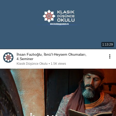
1:13:29
İhsan Fazlıoğlu, İbnü’l-Heysem Okumaları,
4.Seminer
Klasik Düşünce Okulu
•
1.5K views