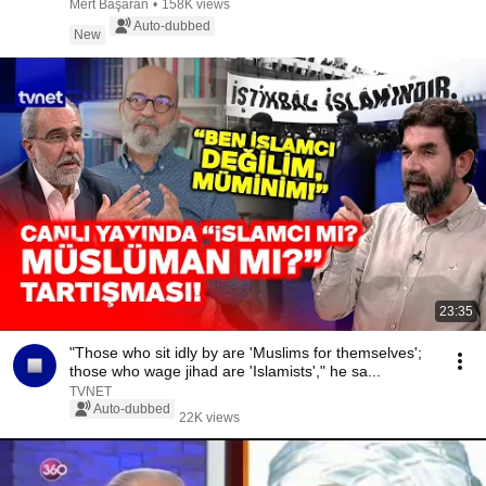
Mert Başaran
•
158K views
Auto-dubbed
New
23:35
"Those who sit idly by are 'Muslims for themselves';
those who wage jihad are 'Islamists'," he sa...
TVNET
Auto-dubbed
22K views