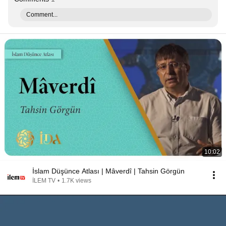
Comment...
10:02
İslam Düşünce Atlası | Mâverdî | Tahsin Görgün
İLEM TV
•
1.7K views