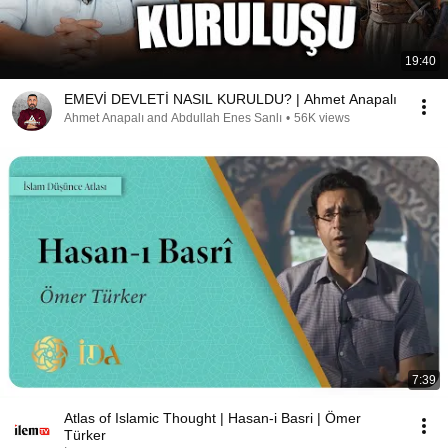
19:40
EMEVİ DEVLETİ NASIL KURULDU? | Ahmet Anapalı
Ahmet Anapalı and Abdullah Enes Sanlı
•
56K views
7:39
Atlas of Islamic Thought | Hasan-i Basri | Ömer
Türker