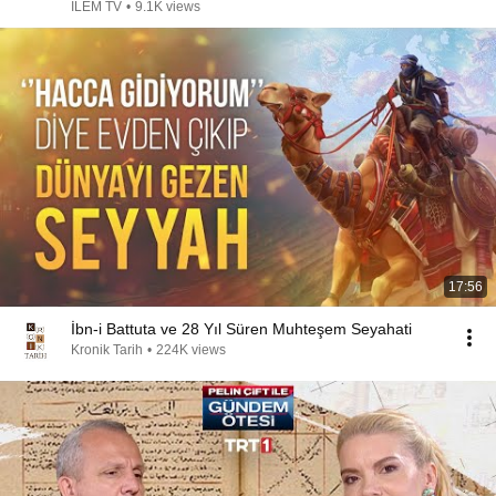
İLEM TV
•
9.1K views
17:56
İbn-i Battuta ve 28 Yıl Süren Muhteşem Seyahati
Kronik Tarih
•
224K views