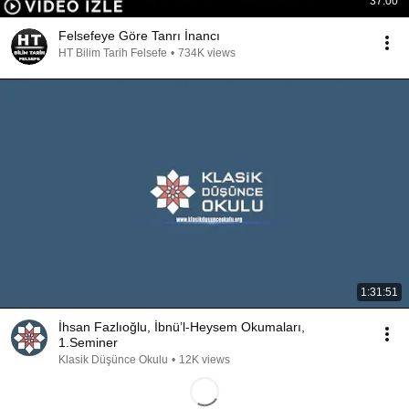
37:00
Felsefeye Göre Tanrı İnancı
HT Bilim Tarih Felsefe
•
734K views
1:31:51
İhsan Fazlıoğlu, İbnü’l-Heysem Okumaları,
1.Seminer
Klasik Düşünce Okulu
•
12K views