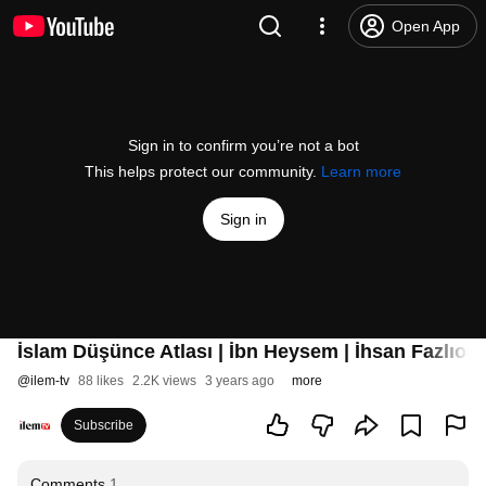
Open App
Sign in to confirm you’re not a bot
This helps protect our community.
Learn more
Sign in
İslam Düşünce Atlası | İbn Heysem | İhsan Fazlıoğ
@
ilem-tv
88 likes
2.2K views
3 years ago
more
Subscribe
Comments
1