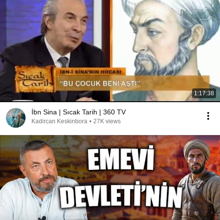
1:17:38
İbn Sina | Sıcak Tarih | 360 TV
Kadircan Keskinbora
•
27K views