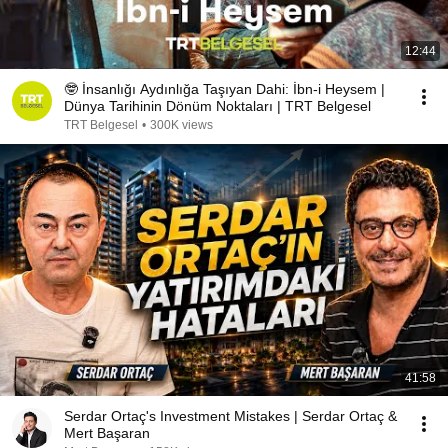
12:44
🤓 İnsanlığı Aydınlığa Taşıyan Dahi: İbn-i Heysem |
Dünya Tarihinin Dönüm Noktaları | TRT Belgesel
TRT Belgesel
•
300K views
41:58
Serdar Ortaç's Investment Mistakes | Serdar Ortaç &
Mert Başaran