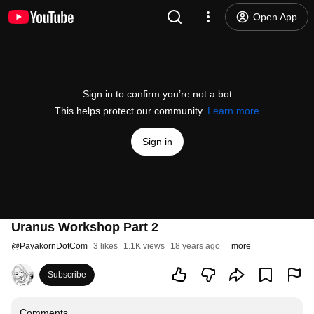
Open App
Sign in to confirm you’re not a bot
This helps protect our community.
Learn more
Sign in
Uranus Workshop Part 2
@
PayakornDotCom
3 likes
1.1K views
18 years ago
more
Subscribe
Comments