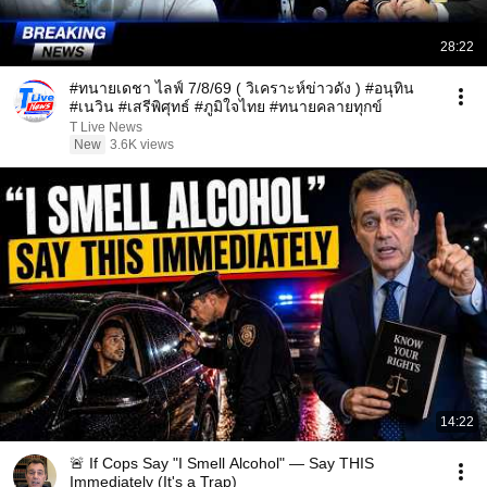
28:22
#ทนายเดชา ไลฟ์ 7/8/69 ( วิเคราะห์ข่าวดัง ) #อนุทิน
#เนวิน #เสรีพิศุทธ์ #ภูมิใจไทย #ทนายคลายทุกข์
T Live News
New
3.6K views
14:22
🚨 If Cops Say "I Smell Alcohol" — Say THIS
Immediately (It's a Trap)