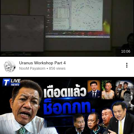
10:06
Uranus Workshop Part 4
NooM Payakorn
•
856 views