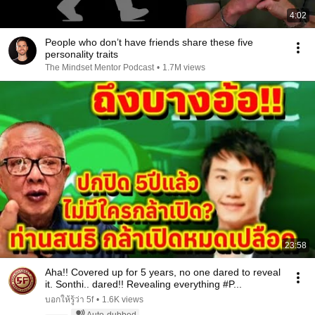
4:02
People who don’t have friends share these five
personality traits
The Mindset Mentor Podcast
•
1.7M views
23:58
Aha!! Covered up for 5 years, no one dared to reveal
it. Sonthi.. dared!! Revealing everything #P...
บอกให้รู้ว่า 5f
•
1.6K views