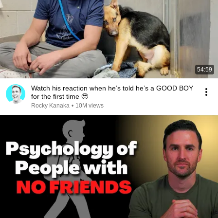
54:59
Watch his reaction when he’s told he’s a GOOD BOY
for the first time 🥹
Rocky Kanaka
•
10M views