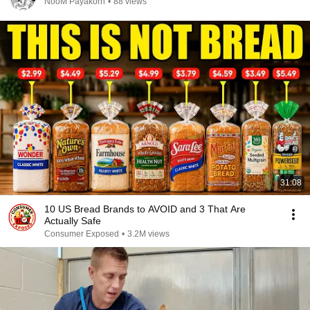
NooM Payakorn
•
88 views
31:08
10 US Bread Brands to AVOID and 3 That Are
Actually Safe
Consumer Exposed
•
3.2M views