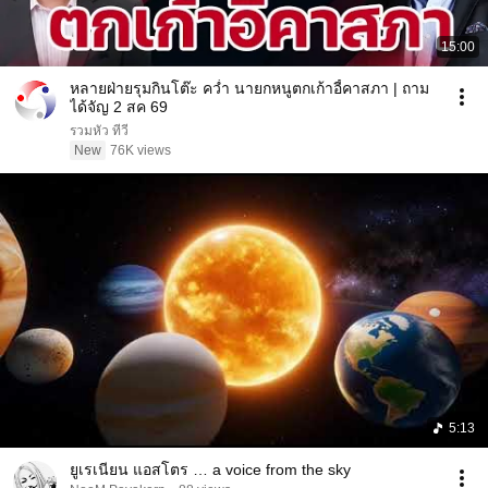
15:00
หลายฝ่ายรุมกินโต๊ะ คว่ำ นายกหนูตกเก้าอี้คาสภา | ถาม
ได้จัญ 2 สค 69
รวมหัว ทีวี
New
76K views
5:13
ยูเรเนียน แอสโตร … a voice from the sky