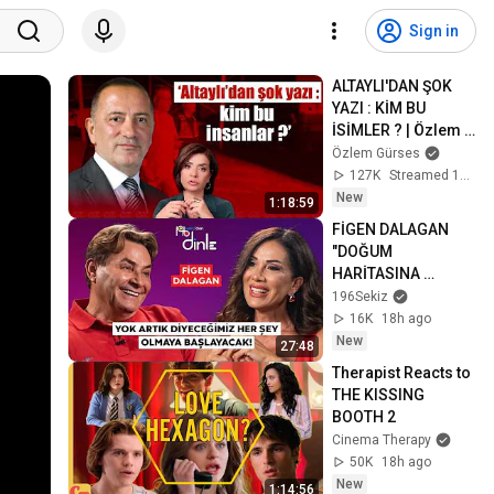
Sign in
ALTAYLI'DAN ŞOK 
YAZI : KİM BU 
İSİMLER ? | Özlem 
Gürses
Özlem Gürses
127K
Streamed 18h ago
New
1:18:59
FİGEN DALAGAN 
"DOĞUM 
HARİTASINA 
MÜDAHALE ETMEK 
196Sekiz
ÇOK BÜYÜK 
16K
18h ago
GÜNAH!"
New
27:48
Therapist Reacts to 
THE KISSING 
BOOTH 2
Cinema Therapy
50K
18h ago
New
1:14:56