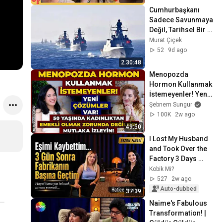
Cumhurbaşkanı 
Sadece Savunmaya 
Değil, Tarihsel Bir 
Emanete De Sahip 
Murat Çiçek
Çıkıyor
52
9d ago
2:30:48
Menopozda 
Hormon Kullanmak 
İstemeyenler! Yeni 
ÇÖZÜMLER Var!
Şebnem Sungur
100K
2w ago
49:50
I Lost My Husband 
and Took Over the 
Factory 3 Days 
Later | Hatice 
Kobik Mi?
Akarsu
527
2w ago
Auto-dubbed
37:39
Naime's Fabulous 
Transformation! | 