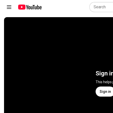
Sign i
This helps
Sign in