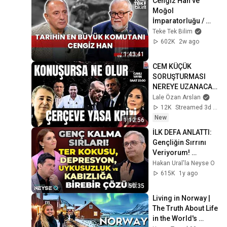
Cengiz Han ve 
Moğol 
İmparatorluğu / 
Prof. Dr. Celal 
Teke Tek Bilim
Şengör & Fatih 
602K
2w ago
Altaylı - Teke Tek 
1:43:41
Bilim
CEM KÜÇÜK 
SORUŞTURMASI 
NEREYE UZANACAK 
ÇERÇEVE  YASA  
Lale Özan Arslan
KRİZİ #canlı 
12K
Streamed 3d ago
#çözümkomisyonu 
New
1:12:56
#cemküçük
İLK DEFA ANLATTI: 
Gençliğin Sırrını 
Veriyorum! 
Depresyon, Diyabet, 
Hakan Ural'la Neyse O
Kalp Sağlığı! 
615K
1y ago
ŞAŞIRACAKSINIZ!
50:35
Living in Norway | 
The Truth About Life 
in the World's 