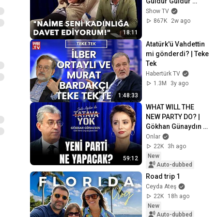
Güldür Güldür 
Episode 447
Show TV
867K
2w ago
18:11
Atatürk'ü Vahdettin 
mi gönderdi? | Teke 
Tek
Habertürk TV
1.3M
3y ago
1:48:33
WHAT WILL THE 
NEW PARTY DO? | 
Gökhan Günaydın | 
No Nonsense with 
Onlar
Şule Aydın
22K
3h ago
New
59:12
Auto-dubbed
Road trip 1
Ceyda Ateş
22K
18h ago
New
Auto-dubbed