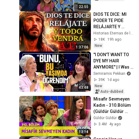
22:55
DIOS TE DICE: MI 
PODER TE PIDE 
RELÁJARTE Y 
SOLTAR EL 
Historias Eternas de la Biblia
CONTROL, TODO 
18K
19h ago
LLEGARÁ EN SU 
New
1:37:06
MOMENTO 
"I DON'T WANT TO 
PERFECTO
DYE MY HAIR 
ANYMORE" | I Was a 
Guest on Aslı 
Semiramis Pekkan
Şafak's Show! | 
39K
1d ago
Semiramis Pekkan
New
43:48
Auto-dubbed
Misafir Sevmeyen 
Kadın - 310.Bölüm 
(Güldür Güldür 
Show)
Güldür Güldür
3.4M
4y ago
13:14