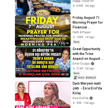
Richest and Most 
Happy Travel 99
Beautiful Country | 
635K
3w ago
4K
35:26
Friday, August 7 | 
Morning Prayer for 
Financial 
Breakthrough | 
Faith & Prayer
Trust God to 
105K
1d ago
Provide Every Need 
New
1:03:14
Today
Great Opportunity 
with the Trine 
Aspect on August 
31st! Two Signs Will 
Emel Özuğur
Have Constant 
216K
2d ago
Eclipses Unt...
New
45:28
Auto-dubbed
Dadı Meryem katil 
çıktı  - Esra Erol'da 
Kolaj
Esra Erol'da
39K
13d ago