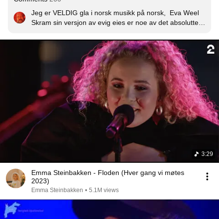
Jeg er VELDIG gla i norsk musikk på norsk,  Eva Weel 
Skram sin versjon av evig eies er noe av det absolutte 
beste jeg har hørt noen gang :-)
3:29
Emma Steinbakken - Floden (Hver gang vi møtes
2023)
Emma Steinbakken
•
5.1M views