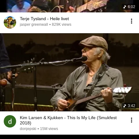
6:02
Terje Tysland - Heile livet
jasper greenwall
•
829K views
3:42
Kim Larsen & Kjukken - This Is My Life (Smukfest
2018)
donjepski
•
15M views