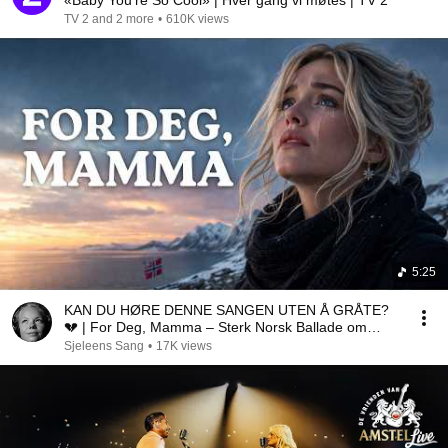
«Baby You're So Cool» | Hver gang vi møtes | TV 2
TV 2 and 2 more
•
610K views
5:25
KAN DU HØRE DENNE SANGEN UTEN Å GRÅTE?
💔 | For Deg, Mamma – Sterk Norsk Ballade om
Savn
Sjeleens Sang
•
17K views