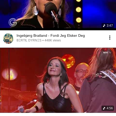
3:47
Ingebjørg Bratland - Fordi Jeg Elsker Deg
BΞRTIL DYRNΞS
•
448K views
4:56