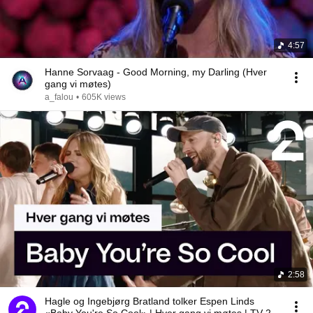
4:57
Hanne Sorvaag - Good Morning, my Darling (Hver
gang vi møtes)
a_falou
•
605K views
2:58
Hagle og Ingebjørg Bratland tolker Espen Linds