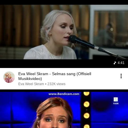
4:41
Eva Weel Skram - Selmas sang (Offisiell
Musikkvideo)
Eva Weel Skram
•
232K views