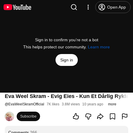
Open App
Sign in to confirm you’re not a bot
This helps protect our community.
Learn more
Sign in
Eva Weel Skram - Evig Eies - Kun Et Dårlig Rykte
@
EvaWeelSkramOfficial
7K likes
3.8M views
10 years ago
more
Subscribe
Comments
266