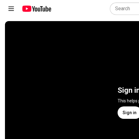
Sign i
This helps
Sign in