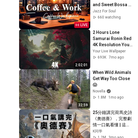
and Sweet Bossa 
Nova Music for 
Jazz For Soul
Work, Study & Relax
660 watching
LIVE
2 Hours Lone 
Samurai Ronin Red 
4K Resolution Your 
Live Wallpaper For 
Your Live Wallpaper
PC
693K
7mo ago
2:02:01
When Wild Animals 
Get Way Too Close 
😱
Novella
1.8M
1mo ago
32:59
25分鐘講完荷馬史詩
《奧德賽》，完整劇
情一口氣看懂 | 這部
西方文學的開山之
K同學
作，到底有多精彩？
1.2M
3mo ago