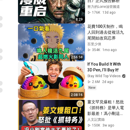
日》正式预告解析
努力的Lorre油管频道
176K
13d ago
8:29
花費100天制作，鳴
人回到過去從複活九
尾開始改寫忍界
百里少侠
354K
1mo ago
2:56:58
If You Build It With 
3D Pen, I’ll Buy It!
Stay Wild Top Videos
2.6M
2d ago
New
2:08:16
薑文罕見爆粗！怒批
《抓特務》是華人電
影最差！馮小剛這都
宣傳太不要臉了！#
人文記實錄
窦文涛#周轶君#马
150K
3w ago