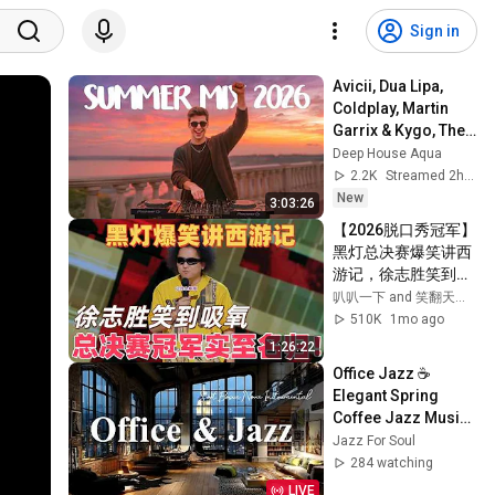
Sign in
Avicii, Dua Lipa, 
Coldplay, Martin 
Garrix & Kygo, The 
Chainsmokers 
Deep House Aqua
Style - SUMMER 
2.2K
Streamed 2h ago
DEEP HOUSE Mix
New
3:03:26
【2026脱口秀冠军】
黑灯总决赛爆笑讲西
游记，徐志胜笑到吸
氧！#喜剧之王单口
叭叭一下 and 笑翻天综艺社
季 #脱口秀 #搞笑 #
510K
1mo ago
喜剧 #funny #综艺 
1:26:22
#黑灯
Office Jazz ☕ 
Elegant Spring 
Coffee Jazz Music 
& Soft Bossa Nova 
Jazz For Soul
Instrumental for 
284 watching
Joyful Moods
LIVE