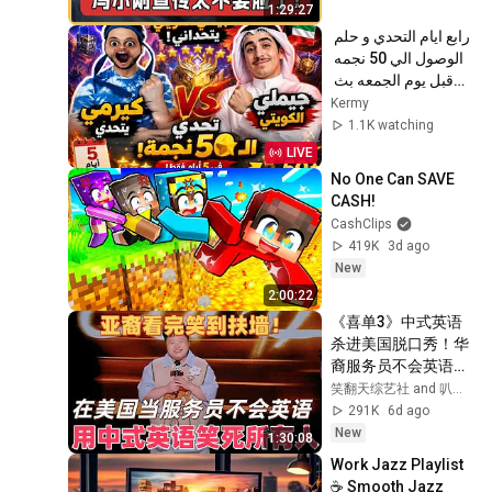
未都#许子东#尹烨#
1:29:27
圆桌派#圆桌派第八
رابع ايام التحدي و حلم 
季 #人文紀實錄
الوصول الي 50 نجمه 
قبل يوم الجمعه بث 
مباشر موبايل ليجيند
Kermy
1.1K watching
LIVE
No One Can SAVE 
CASH!
CashClips
419K
3d ago
New
2:00:22
《喜单3》中式英语
杀进美国脱口秀！华
裔服务员不会英语，
靠口音把全场笑疯
笑翻天综艺社 and 叭叭一下
了！#喜剧之王单口
291K
6d ago
季 #脱口秀 #搞笑 #
New
1:30:08
喜剧 #funny #综艺
Work Jazz Playlist 
☕ Smooth Jazz 