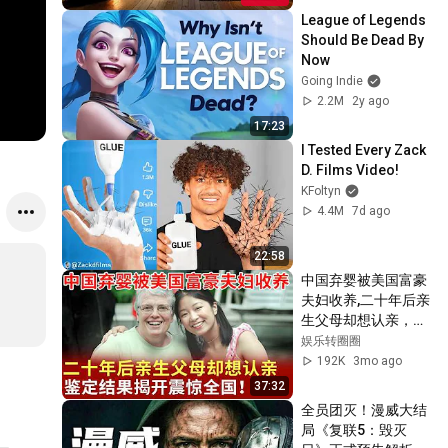
League of Legends 
Should Be Dead By 
Now
Going Indie
2.2M
2y ago
17:23
I Tested Every Zack 
D. Films Video!
KFoltyn
4.4M
7d ago
22:58
中国弃婴被美国富豪
夫妇收养,二十年后亲
生父母却想认亲，鉴
定结果揭开震惊全
娱乐转圈圈
国！【寻情记忆】
192K
3mo ago
37:32
全员团灭！漫威大结
局《复联5：毁灭