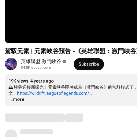
駕馭元素 | 元素峽谷預告 -《英雄聯盟：激鬥峽谷
英雄聯盟:激鬥峽谷
Subscribe
34.8K subscribers
19K views
4 years ago
🌅 峽谷迎接新曙光！元素峽谷即將成為《激鬥峽谷》的常駐模式了
文：
https://wildrift.leagueoflegends.com/...
…
...more
Comments