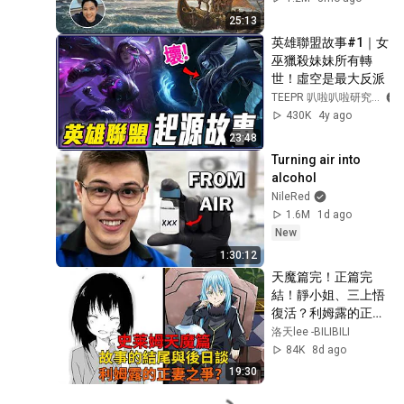
25:13
英雄聯盟故事#1｜女
巫獵殺妹妹所有轉
世！虛空是最大反派
TEEPR 叭啦叭啦研究室
430K
4y ago
23:48
Turning air into 
alcohol
NileRed
1.6M
1d ago
New
1:30:12
天魔篇完！正篇完
結！靜小姐、三上悟
復活？利姆露的正妻
之爭與後日談！【史
洛天lee -BILIBILI
萊姆故事】第二百九
84K
8d ago
十八彈
19:30