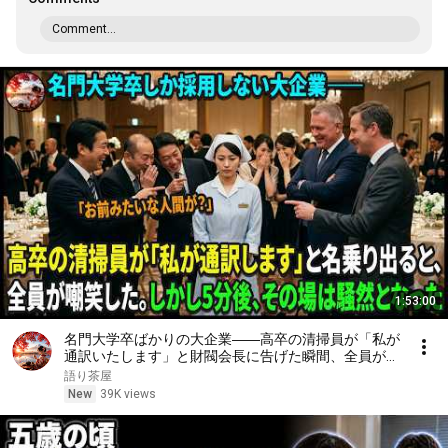
Comment...
1:53:00
名門大学卒ばかりの大企業――高卒の清掃員が「私が
通訳いたします」と財閥会長に告げた瞬間、全員が嘲
笑した。しかし5分後、その場は静まり返った。#動
語り茶屋
エピソード#老後の物語 #家族の物語
New
39K views