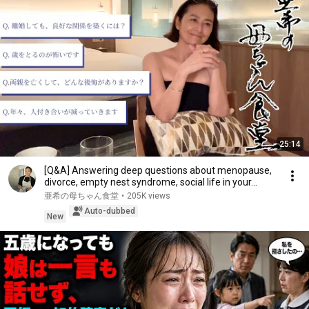
25:14
[Q&A] Answering deep questions about menopause,
divorce, empty nest syndrome, social life in your...
亜希の母ちゃん食堂
•
205K views
Auto-dubbed
New