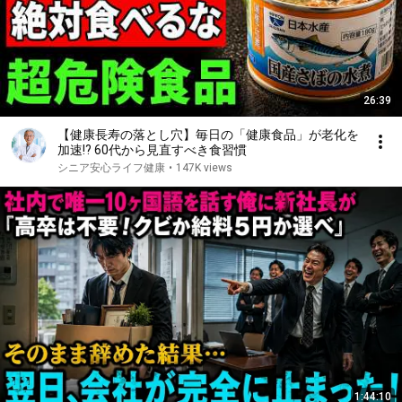
26:39
【健康長寿の落とし穴】毎日の「健康食品」が老化を
加速!? 60代から見直すべき食習慣
シニア安心ライフ健康
•
147K views
1:44:10