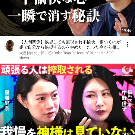
19:46
【人間関係】挨拶しても無視され不愉快 傷つくのが
嫌で自分から挨拶するのをやめた たった今から相手
の返事に振り回されずに済む｢考え方｣｜大愚和尚の一
大愚和尚の一問一答/Osho Taigu’s Heart of Buddha
•
50K
問一答
views
24:55