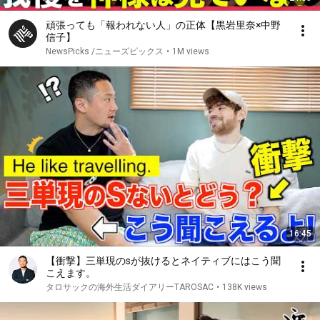
頑張っても「報われない人」の正体【黒岩里奈×中野
信子】
NewsPicks /ニューズピックス
•
1M views
16:45
【衝撃】三単現のsが抜けるとネイティブにはこう聞
こえます。
タロサックの海外生活ダイアリーTAROSAC
•
138K views