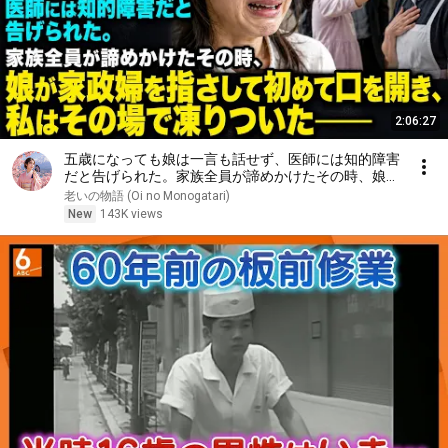
2:06:27
五歳になっても娘は一言も話せず、医師には知的障害
だと告げられた。家族全員が諦めかけたその時、娘が
家政婦を指さして初めて口を開き、私はその場で凍り
老いの物語 (Oi no Monogatari)
ついた――
New
143K views