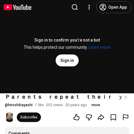
Open App
Sign in to confirm you’re not a bot
This helps protect our community.
Learn more
Sign in
Ｐａｒｅｎｔｓ ｒｅｐｅａｔ ｔｈｅｉｒ ｙｏｕ
@
hiroshihayashi
1 like
502 views
20 years ago
more
Subscribe
Comments