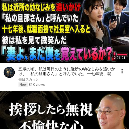
2:04:21
五歳の頃、私は毎日のように近所の幼なじみを追いか
け、「私の旦那さん」と呼んでいた。十七年後、就職
面接で社長室へ入ると、彼は私を見て微笑んだ。「妻
毎日スカッと
よ、まだ僕を覚えているか？」――
New
81K views