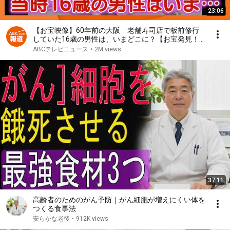
23:06
【お宝映像】60年前の大阪 老舗寿司店で板前修行
していた16歳の男性は、いまどこに？【お宝発見！
関西いまむかし】
ABCテレビニュース
•
2M views
37:11
高齢者のためのがん予防｜がん細胞が増えにくい体を
つくる食事法
安らかな老後
•
912K views