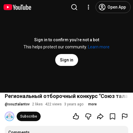
Open App
Sign in to confirm you’re not a bot
This helps protect our community.
Learn more
Sign in
Региональный отборочный конкурс "Союз таланто
@
souztalantov
2 likes
422 views
3 years ago
more
Subscribe
Comments