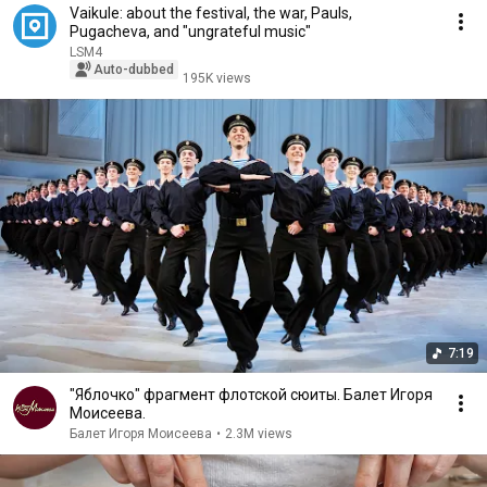
Vaikule: about the festival, the war, Pauls,
Pugacheva, and "ungrateful music"
LSM4
Auto-dubbed
195K views
7:19
"Яблочко" фрагмент флотской сюиты. Балет Игоря
Моисеева.
Балет Игоря Моисеева
•
2.3M views