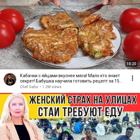
10:20
Кабачки с яйцами вкуснее мяса! Мало кто знает
секрет! Бабушка научила готовить рецепт за 15
минут
Chef Gafur
•
1.2M views