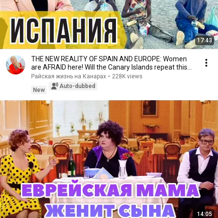
17:43
THE NEW REALITY OF SPAIN AND EUROPE: Women
are AFRAID here! Will the Canary Islands repeat this
n...
Райская жизнь на Канарах
•
228K views
Auto-dubbed
New
14:05