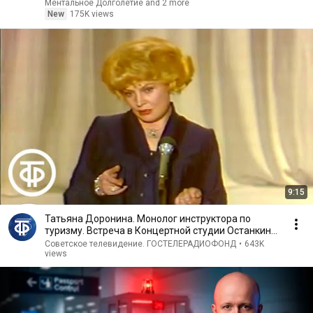
Ментальное Долголетие and 2 more
New
175K views
9:15
Татьяна Доронина. Монолог инструктора по
туризму. Встреча в Концертной студии Останкино
(1982)
Советское телевидение. ГОСТЕЛЕРАДИОФОНД
•
643K
views