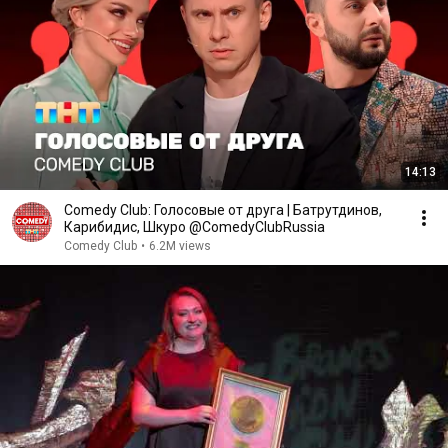
14:13
Comedy Club: Голосовые от друга | Батрутдинов,
Карибидис, Шкуро @ComedyClubRussia
Comedy Club
•
6.2M views