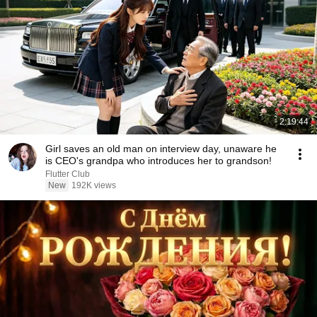
2:19:44
Girl saves an old man on interview day, unaware he
is CEO's grandpa who introduces her to grandson!
Flutter Club
New
192K views