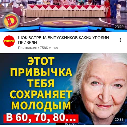
23:20
ШОК:ВСТРЕЧА ВЫПУСКНИКОВ КАКИХ УРОДИН
ПРИВЕЛИ
Прикольчик
•
758K views
20:37