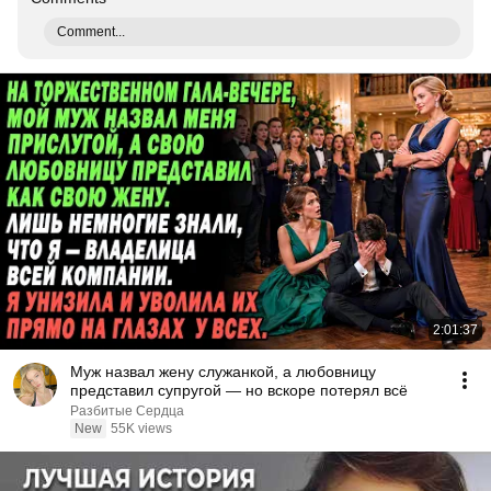
Comment...
2:01:37
Муж назвал жену служанкой, а любовницу
представил супругой — но вскоре потерял всё
Разбитые Сердца
New
55K views