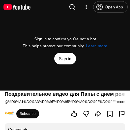
Open App
Sign in to confirm you’re not a bot
This helps protect our community.
Learn more
Sign in
Поздравительное видео для Папы с днем рожден
@
%D0%A1%D0%A3%D0%9F%D0%95%D0%A0%D0%9F%D0%9E%D0%97
more
Subscribe
Comments