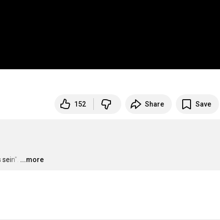
152
Share
Save
 sein".
…
...more