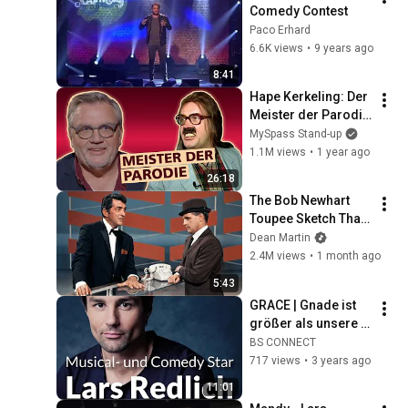
Comedy Contest
Paco Erhard
6.6K views
•
9 years ago
8:41
Hape Kerkeling: Der 
Meister der Parodie 
| Comedy Allstars - 
MySpass Stand-up
Meilensteine des 
1.1M views
•
1 year ago
Humors
26:18
The Bob Newhart 
Toupee Sketch That 
Broke Dean Martin
Dean Martin
2.4M views
•
1 month ago
5:43
GRACE | Gnade ist 
größer als unsere 
Umstände | 
BS CONNECT
Interview Lars 
717 views
•
3 years ago
Redlich mit Tobias 
11:01
Kron