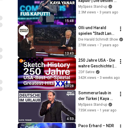
kaputt! | Die besten 
Comedians 
MySpass Stand-up
Deutschlands
2.3M views
•
3 years ago
15:48
Olli und Harald 
spielen "Stadt Land 
Fluss" | Die Harald 
Die Harald Schmidt Show
Schmidt Show (SKY)
278K views
•
7 years ago
13:43
250 Jahre USA - Die 
wahre Geschichte | 
Sketch History 
ZDF Satire
Spezialfolge
342K views
•
3 weeks ago
29:28
Sommerurlaub in 
der Türkei | Kaya 
Yanar - Cindy & die 
MySpass Stand-up
jungen Wilden
735K views
•
1 year ago
4:53
Paco Erhard – NDR 