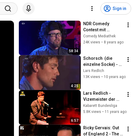
Sign in
NDR Comedy 
Contest mit 
Mundstuhl
Comedy Mediathek
24K views
•
8 years ago
58:34
Schorsch  (die 
einzelne Socke) - 
Lars Redlich
Lars Redlich
13K views
•
10 years ago
4:25
Lars Redlich - 
Vizemeister der 
Kabarettbundesliga 
Kabarett Bundesliga
2014/2015
5.8K views
•
11 years ago
6:57
Ricky Gervais: Out 
of England 2 - The 