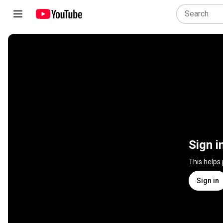
Sign i
This helps
Sign in