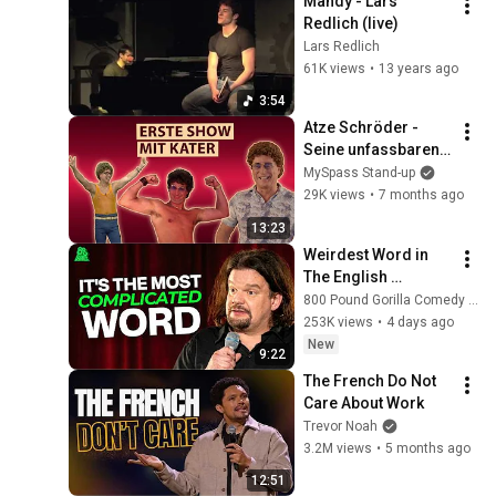
Mandy - Lars 
Redlich (live)
Lars Redlich
61K views
•
13 years ago
3:54
Atze Schröder - 
Seine unfassbaren 
Momente | Comedy 
MySpass Stand-up
Allstars - 
29K views
•
7 months ago
Meilensteine des 
13:23
Humors
Weirdest Word in 
The English 
Language | ISMO | 
800 Pound Gorilla Comedy Slices
Hello
253K views
•
4 days ago
New
9:22
The French Do Not 
Care About Work
Trevor Noah
3.2M views
•
5 months ago
12:51