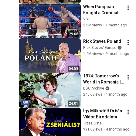
Finish by 
When Pacquiao 
@bjornbrenton
Fought a Criminal
VS+
2.5M views
•
1 month ago
29:08
Rick Steves Poland
Rick Steves' Europe
1.4M views
•
9 months ago
54:58
1974: Tomorrow's 
World in Romania | 
Retro Tech | BBC 
BBC Archive
Archive
240K views
•
1 month ago
24:01
Így Működött Orbán 
Viktor Birodalma
Tízes Lista
991K views
•
4 months ago