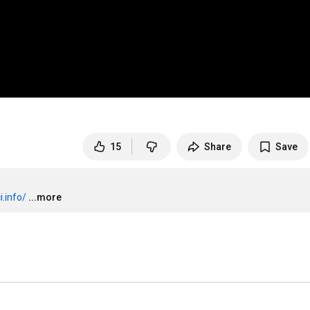
15
Share
Save
.info/
...more