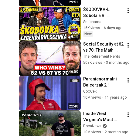
29:51
ŠKODOVKA-L. 
Sobota a R. 
Skamene ožívají v 
Smíchárna
Legendární scénce  
16K views
•
6 days ago
v kvalitě, kterou si 
New
9:11
zaslouží🤣|4K UHD
Social Security at 62 
vs 70: The Math 
Everyone Gets 
The Retirement Nerds
Wrong
503K views
•
3 months ago
46:50
Paranienormalni 
Balcerzak 2 !
GoCCeK
10M views
•
11 years ago
22:40
Inside West 
Virginia's Most 
Remote Holler
RocaNews
10M views
•
2 months ago