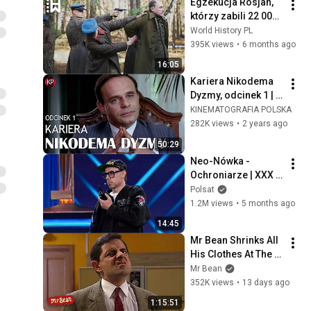
Egzekucja Rosjan, 
którzy zabili 22 000 
Polaków: Zbrodnia 
World History PL
katyńska
395K views
•
6 months ago
16:05
Kariera Nikodema 
Dyzmy, odcinek 1 | 
Kultowe Polskie 
KINEMATOGRAFIA POLSKA
Seriale | Satyra 
282K views
•
2 years ago
polityczna | Roman 
50:29
Wilhelmi
Neo-Nówka - 
Ochroniarze | XXX 
Festiwal Kabaretu 
Polsat
Koszalin' 25
1.2M views
•
5 months ago
14:45
Mr Bean Shrinks All 
His Clothes At The 
Launderette 🧺 | Mr 
Mr Bean
Bean Live Action | 
352K views
•
13 days ago
Full Episodes | Mr 
1:15:51
Bean