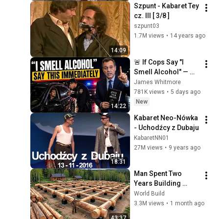
Szpunt - Kabaret Tey 
cz. III [ 3/8 ]
szpunt03
1.7M views
•
14 years ago
14:09
🚨 If Cops Say "I 
Smell Alcohol" — 
Say THIS 
James Whitmore
Immediately (It's a 
781K views
•
5 days ago
Trap)
New
14:22
Kabaret Neo-Nówka 
- Uchodźcy z Dubaju
KabaretNN01
27M views
•
9 years ago
18:31
Man Spent Two 
Years Building 
HUGE Wooden 
World Build
House for his 
3.3M views
•
1 month ago
Family | Start to 
43:37