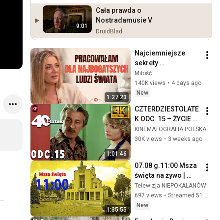
Cała prawda o
Nostradamusie V
9:01
DruidBlad
Najciemniejsze 
sekrety 
superjachtów. To 
Miłość
dzieje się na 
140K views
•
4 days ago
"wodach niczyich" | 
New
1:27:23
MIŁOŚĆ #30
CZTERDZIESTOLATE
K ODC. 15 – ŻYCIE 
TOWARZYSKIE | 
KINEMATOGRAFIA POLSKA
Kultowy Polski 
30K views
•
3 weeks ago
Serial 4k
1:01:46
07.08 g.11:00 Msza 
święta na żywo | 
Pierwszy piątek 
Telewizja NIEPOKALANÓW
miesiąca | 
697 views
•
Streamed 51 minutes ago
NIEPOKALANÓW – 
New
1:35:55
bazylika