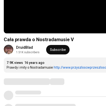
Cała prawda o Nostradamusie V
DruidBlad
Subscribe
1.51K subscribers
7.9K views
16 years ago
Prawdy i mity o Nostradamusie 
http://www.przyszloscwprzeszlosci
Comments