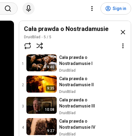
Sign in
Cała prawda o Nostradamusie
DruidBlad
5
/
5
Cała prawda o
Nostradamusie I
1
9:40
DruidBlad
Cała prawda o
Nostradamusie II
2
9:35
DruidBlad
Cała prawda o
Nostradamusie III
3
10:08
DruidBlad
Cała prawda o
Nostradamusie IV
4
9:27
DruidBlad