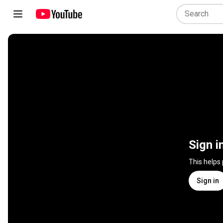
Sign i
This helps
Sign in