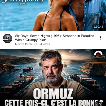
1:30:42
Six Days, Seven Nights (1998): Stranded in Paradise
With a Grumpy Pilot!
Movixa Prime
•
1.5M views
20:26