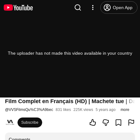
Open App
The uploader has not made this video available in your country
Film Complet en Français (HD) | Machete tue | Dann
@
VVSFilmsQu%C3%A9bec
831 likes
225K views
5 years ago
more
Subscribe
Comments