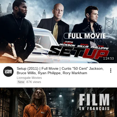
1:24:53
Setup (2011) | Full Movie | Curtis "50 Cent" Jackson,
Bruce Willis, Ryan Philippe, Rory Markham
Lionsgate Movies
New
87K views