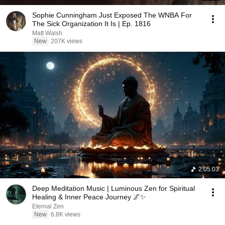
Sophie Cunningham Just Exposed The WNBA For
The Sick Organization It Is | Ep. 1816
Matt Walsh
New
207K views
2:05:03
Deep Meditation Music | Luminous Zen for Spiritual
Healing & Inner Peace Journey 🌌✨
Eternal Zen
New
6.8K views