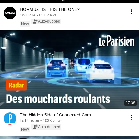
HORMUZ: IS THIS THE ONE?
OMERTA
•
65K views
Auto-dubbed
New
17:38
The Hidden Side of Connected Cars
Le Parisien
•
103K views
Auto-dubbed
New