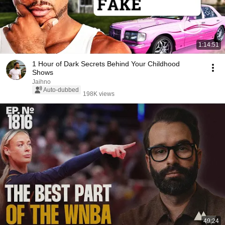
1:14:51
1 Hour of Dark Secrets Behind Your Childhood
Shows
Jaihno
Auto-dubbed
198K views
49:24