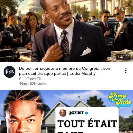
1:48:23
De petit arnaqueur à membre du Congrès… son
plan était presque parfait | Eddie Murphy
CinéForce FR
New
82K views