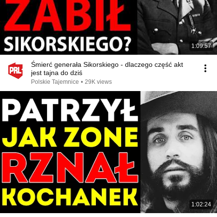
1:09:57
Śmierć generała Sikorskiego - dlaczego część akt
jest tajna do dziś
Polskie Tajemnice
•
29K views
1:02:24