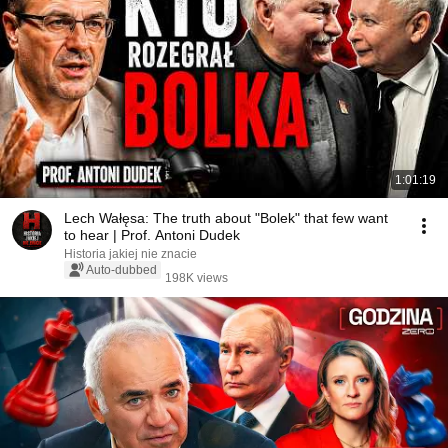
1:01:19
Lech Wałęsa: The truth about "Bolek" that few want
to hear | Prof. Antoni Dudek
Historia jakiej nie znacie
Auto-dubbed
198K views