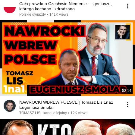
Cała prawda o Czesławie Niemenie — geniuszu,
którego kochano i zdradzano
Polskie gwiazdy
•
141K views
52:14
NAWROCKI WBREW POLSCE | Tomasz Lis 1na1
Eugeniusz Smolar
TOMASZ LIS - kanał oficjalny
•
12K views