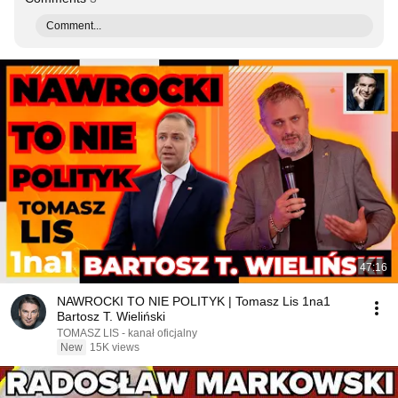
Comment...
47:16
NAWROCKI TO NIE POLITYK | Tomasz Lis 1na1
Bartosz T. Wieliński
TOMASZ LIS - kanał oficjalny
New
15K views