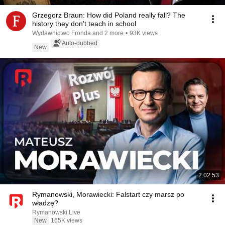
Grzegorz Braun: How did Poland really fall? The
history they don't teach in school
Wydawnictwo Fronda and 2 more
•
93K views
Auto-dubbed
New
2:02:53
Rymanowski, Morawiecki: Falstart czy marsz po
władzę?
Rymanowski Live
New
165K views