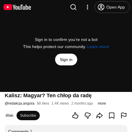
Open App
Sign in to confirm you’re not a bot
This helps protect our community.
Learn more
Sign in
Kalisz: Magyar? Ten chłop da radę
@
redakcja.angora
88 likes
1.4K views
2 months ago
more
Subscribe
Comments
3