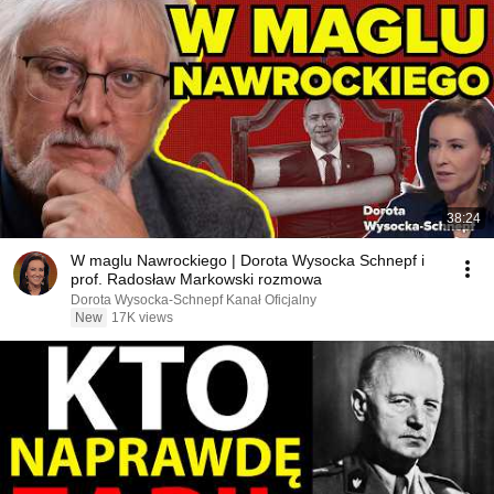
38:24
W maglu Nawrockiego | Dorota Wysocka Schnepf i
prof. Radosław Markowski rozmowa
Dorota Wysocka-Schnepf Kanał Oficjalny
New
17K views