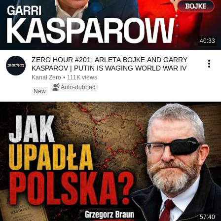
40:33
ZERO HOUR #201: ARLETA BOJKE AND GARRY
KASPAROV | PUTIN IS WAGING WORLD WAR IV
Kanał Zero
•
111K views
Auto-dubbed
New
57:40