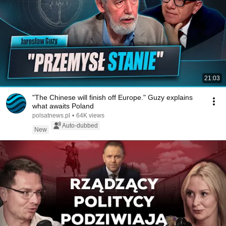
21:03
"The Chinese will finish off Europe." Guzy explains
what awaits Poland
polsatnews.pl
•
64K views
Auto-dubbed
New