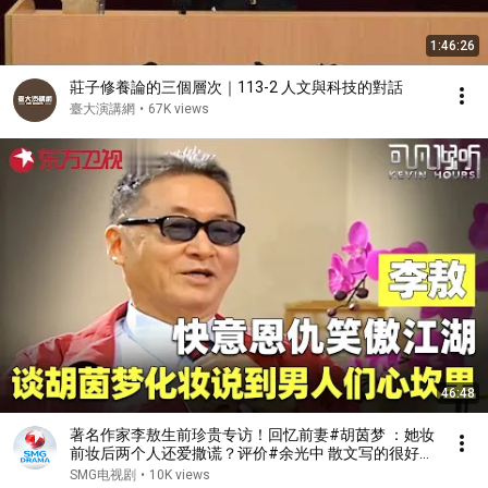
1:46:26
莊子修養論的三個層次｜113-2 人文與科技的對話
臺大演講網
•
67K views
46:48
著名作家李敖生前珍贵专访！回忆前妻#胡茵梦 ：她妆
前妆后两个人还爱撒谎？评价#余光中 散文写的很好，
但品格算不得一流知识分子！#李敖 #可凡倾听 FULL
SMG电视剧
•
10K views