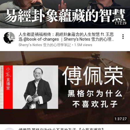
1:12:29
人生都是禍福相倚：易經卦象蘊含的人生智慧 ft. 王思
迅 @book-of-changes ｜Sherry's Notes 雪力的心理學
筆記
Sherry's Notes 雪力的心理學筆記
•
1.5M views
1:37:27