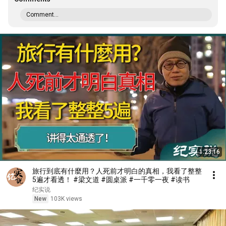
Comment...
1:23:16
旅行到底有什麼用？人死前才明白的真相，我看了整整
5遍才看透！ #梁文道 #圆桌派 #一千零一夜 #读书
纪实说
New
103K views