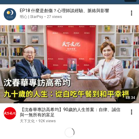
EP18 什麼是創傷？心理師談經驗、脈絡與影響
明心 | StarPsy
•
27 views
48:34
【沈春華專訪高希均】90歲的人生答案：自律、誠信
與一無所有的富足
天下文化
•
92K views