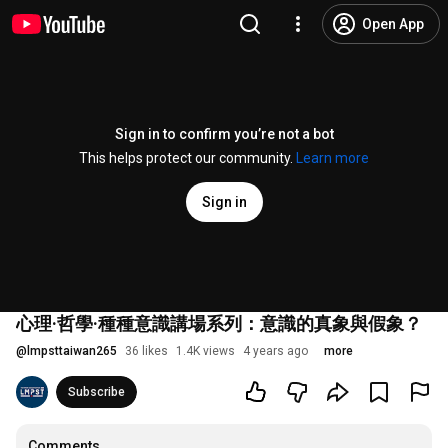
Open App
Sign in to confirm you’re not a bot
This helps protect our community.
Learn more
Sign in
心理·哲學·種種意識講場系列：意識的真象與假象？
@
lmpsttaiwan265
36 likes
1.4K views
4 years ago
more
Subscribe
Comments