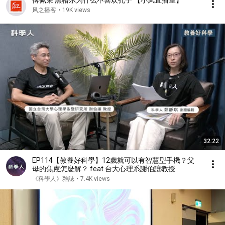
傅佩荣 黑格尔为什么不喜欢孔子 【小凤直播室】
风之播客
•
19K views
32:22
EP114【教養好科學】12歲就可以有智慧型手機？父
母的焦慮怎麼解？ feat.台大心理系謝伯讓教授
《科學人》雜誌
•
7.4K views