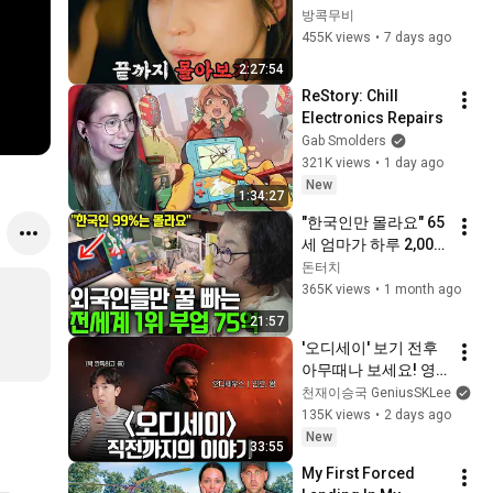
일도 출근》 처음부터 
방콕무비
끝까지
455K views
•
7 days ago
2:27:54
ReStory: Chill 
Electronics Repairs
Gab Smolders
321K views
•
1 day ago
New
1:34:27
"한국인만 몰라요" 65
세 엄마가 하루 2,000
달러 버는 기적의 전
돈터치
세계 1등 부업
365K views
•
1 month ago
21:57
'오디세이' 보기 전후 
아무때나 보세요! 영
화의 프리퀄이라 할 
천재이승국 GeniusSKLee
수 있는 일리아스 이
135K views
•
2 days ago
야기 간단 정리!
New
33:55
My First Forced 