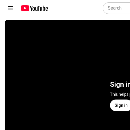
Sign i
This helps
Sign in