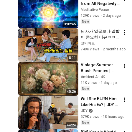
from All Negativity - 
Deep Energy 
Meditative Peace
Clearing and 
129K views
•
2 days ago
Protection - 417Hz
New
3:02:45
남자가 얼굴보다 말빨
이 중요한 이유ㅋㅋㅋ
ㅋㅋㅋㅋㅋㅋㅋㅋㅋ
코믹마트
ㅋㅋㅋㅋㅋㅋ
749K views
•
2 months ago
8:11
Vintage Summer 
Blush Peonies | 
Floral Oil Painting | 
Ambient Art 4K
Frame TV Art 4K 
11K views
•
1 day ago
Screensaver
New
45:26
Will She BURN Him 
Like His Ex? | UDY 
Loyalty Test
UDY
579K views
•
18 hours ago
New
44:24