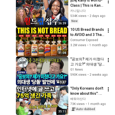
[EN] Kany Is World-
Class | This is Kany | 
EP.05
카니입니다
534K views
•
2 days ago
New
36:39
10 US Bread Brands 
to AVOID and 3 That 
Are Actually Safe
Consumer Exposed
3.2M views
•
1 month ago
31:08
"공보의? 제가 미쳤다
고 가요?" 의대생 '당
돌' 발언에 '싸늘'  [G1
G1 News
현장영상]
590K views
•
2 weeks ago
5:47
"Only Koreans don't 
know about this": 
How I made 7.5 
배워야산다
billion won with the 
73K views
•
1 month ago
world's #1 side 
Auto-dubbed
35:11
hustle