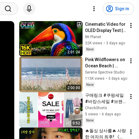
Sign in
Cinematic Video for 
OLED Display Test | 
16K HDR 240fps 
8K Planet
Dolby Vision (4K 
32K views
•
3 days ago
Video • 8K ULTRA HD 
New
2:01:24
TV)
Pink Wildflowers on 
Ocean Beach | 
Vintage Coastal 
Serene Spective Studio
Seascape Oil 
115K views
•
3 days ago
Painting | 4K 
New
2:00:00
Ambient TV 
구매링크 #쿠팡세일 
Screensaver
#바캉스세일 #브랜
드세일 #럭셔리패션 
CheckShorts
#슈즈 #가방 #스포츠
5 views
•
6 days ago
웨어 #키즈옷 #어린
New
0:52
이선물 #여성백 #
🔥돌싱 상사를🔥 사랑
한 여자의 최후! 《내