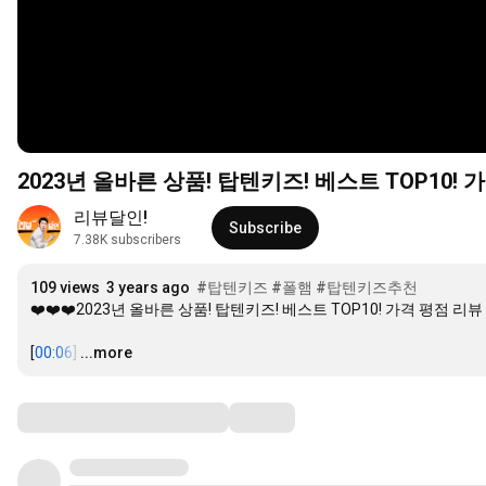
2023년 올바른 상품! 탑텐키즈! 베스트 TOP10! 
리뷰달인!
Subscribe
7.38K subscribers
109 views
3 years ago
#탑텐키즈
#폴햄
#탑텐키즈추천
❤️❤️❤️2023년 올바른 상품! 탑텐키즈! 베스트 TOP10! 가격 평점 리뷰 
[
00:06
]
…
...more
Comments