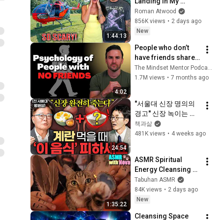
Landing In My 
Helicopter. Very 
Roman Atwood
Scary Experience 
856K views
•
2 days ago
But Everyone Is 
New
1:44:13
Safe! Needs FIxed!
People who don’t 
have friends share 
these five 
The Mindset Mentor Podcast
personality traits
1.7M views
•
7 months ago
4:02
"서울대 신장 명의의 
경고" 신장 녹이는 최
악의 음식 조합 ㅣ Ep. 
책과삶
책과사람 113 (김연수 
481K views
•
4 weeks ago
교수 1부)
24:54
ASMR Spiritual 
Energy Cleansing 
with My Cat 🐾 
Tabuhan ASMR
Purring & Reiki for 
84K views
•
2 days ago
Sleep & Stress 
New
1:35:22
Relief
Cleansing Space 