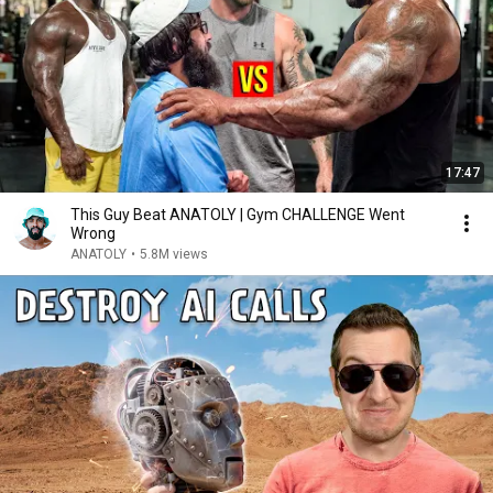
17:47
This Guy Beat ANATOLY | Gym CHALLENGE Went
Wrong
ANATOLY
•
5.8M views