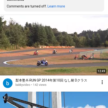
Comments are turned off. 
Learn more
12:49
梨本塾 K-RUN GP 2014年第10回 なし耐 Dクラス
bakkyvideo
•
142 views