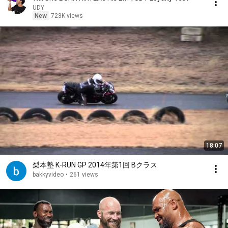
UDY
New
723K views
18:07
梨本塾 K-RUN GP 2014年第1回 Bクラス
bakkyvideo
•
261 views