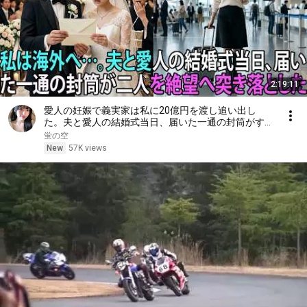
2:19:11
愛人の妊娠で義実家は私に20億円を渡し追い出し
た。夫と愛人の結婚式当日、届いた一通の封筒がすべ
てを終わらせた――| 感動する話 | スカッとする話
蛍の空
New
57K views