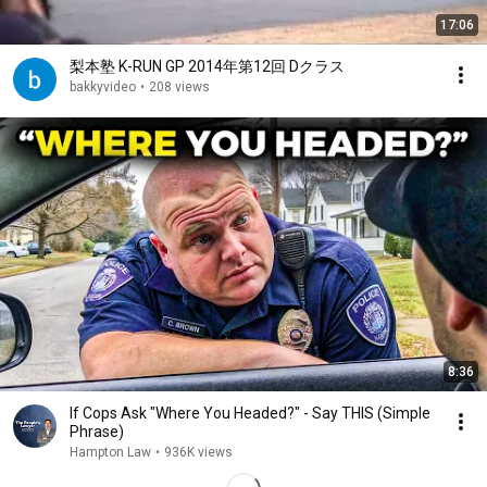
17:06
梨本塾 K-RUN GP 2014年第12回 Dクラス
bakkyvideo
•
208 views
8:36
If Cops Ask "Where You Headed?" - Say THIS (Simple
Phrase)
Hampton Law
•
936K views