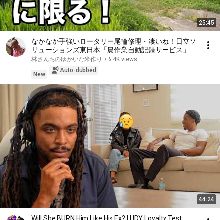
25:45
なかなか手強いロータリー尾輪修理・凄いね！日立ソ
リューションズ東日本「農作業自動記録サービス」・
2026
林さんちのゆかいな米作り
•
6.4K views
Auto-dubbed
New
44:24
Will She BURN Him Like His Ex? | UDY Loyalty Test