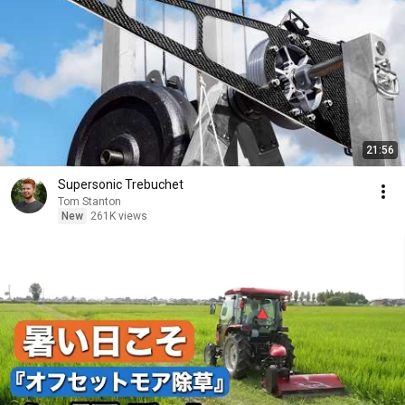
21:56
Supersonic Trebuchet
Tom Stanton
New
261K views