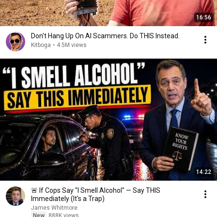
16:56
Don't Hang Up On AI Scammers. Do THIS Instead.
Kitboga
•
4.5M views
14:22
🚨 If Cops Say "I Smell Alcohol" — Say THIS
Immediately (It's a Trap)
James Whitmore
New
888K views