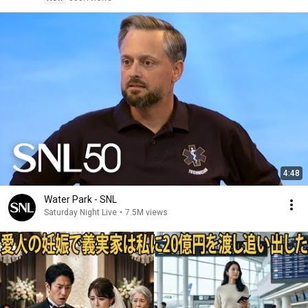
4:48
Water Park - SNL
Saturday Night Live
•
7.5M views