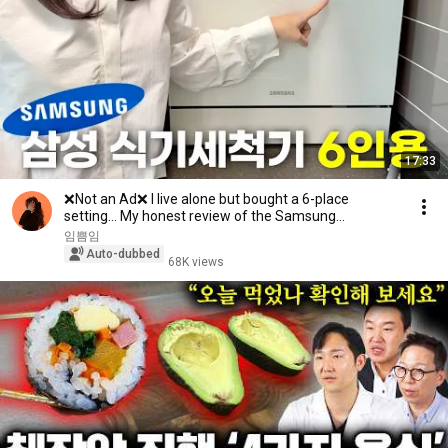
17:33
❌Not an Ad❌ I live alone but bought a 6-place
setting… My honest review of the Samsung
dishwasher...
임쁨임
Auto-dubbed
68K views