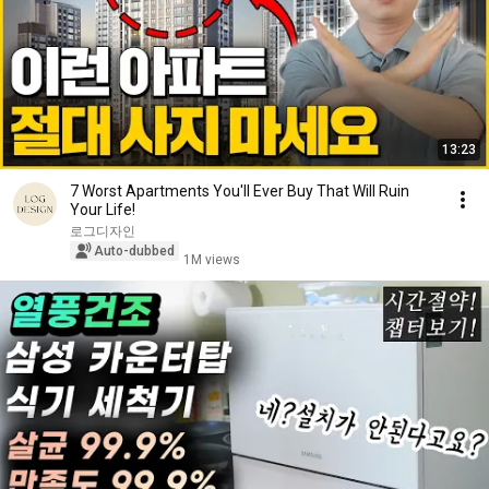
13:23
7 Worst Apartments You'll Ever Buy That Will Ruin
Your Life!
로그디자인
Auto-dubbed
1M views