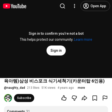
Open App
Sign in to confirm you’re not a bot
This helps protect our community.
Learn more
Sign in
육아템)삼성 비스포크 식기세척기(카운터탑 6인용)
@
naughty_dad
213 likes
51K views
4 years ago
more
Subscribe
Comments
31