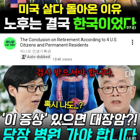
37:43
The Conclusion on Retirement According to 4 U.S.
Citizens and Permanent Residents
아니모 인생기록관
Auto-dubbed
184K views
14:40