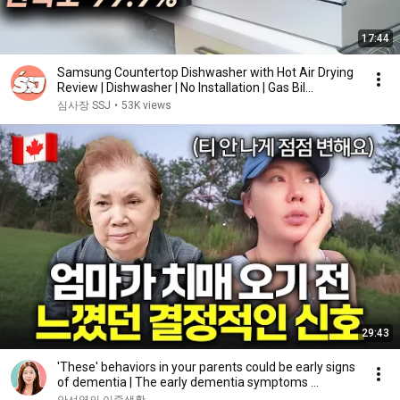
17:44
Samsung Countertop Dishwasher with Hot Air Drying
Review | Dishwasher | No Installation | Gas Bil...
심사장 SSJ
•
53K views
29:43
'These' behaviors in your parents could be early signs
of dementia | The early dementia symptoms ...