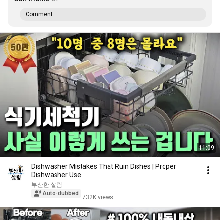
Comment...
11:09
Dishwasher Mistakes That Ruin Dishes | Proper
Dishwasher Use
부산한 살림
Auto-dubbed
732K views