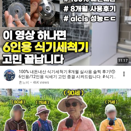
11:17
100% 내돈내산 식기세척기 8개월 실사용 솔찍 후기!😙
6인용/12인용 식세기 고민 종결 시켜드립니다. #식기
세척기 #삼성비스포크
혼노비
•
46K views