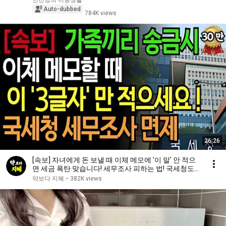
안선영의 이중생활
Auto-dubbed
784K views
26:26
[속보] 자녀에게 돈 보낼 때 이체 메모에 '이 말' 안 적으
면 세금 폭탄 맞습니다! 세무조사 피하는 법! 국세청도
인정하는 작성법 공개 | 인생지혜 | 행복노후 | 오디오북
약보다 지혜
•
382K views