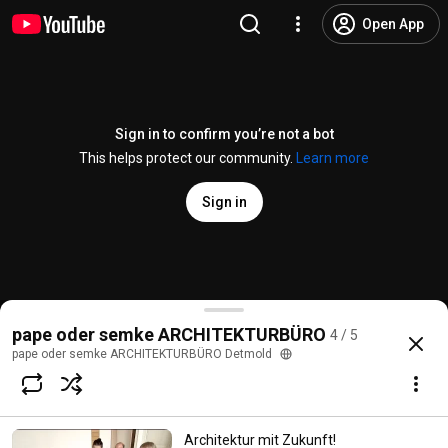
Open App
Sign in to confirm you’re not a bot
This helps protect our community.
Learn more
Sign in
Sanierung Detmolder Berufskollegs zur Plusenergies
pape oder semke ARCHITEKTURBÜRO
4 / 5
@
PapeodersemkeDetmold
1.4K views
10 years ago
more
pape oder semke ARCHITEKTURBÜRO Detmold
Subscribe
Architektur mit Zukunft!
Comments