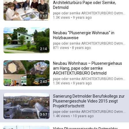
Architekturbüro Pape oder Semke,
Detmold
Comment...
pape oder semke ARCHITEKTURBÜRO Detmold
1:17
1.3K views • 9 years ago
Neubau "Plusenergie Wohnaus" in
Holzbauweise
pape oder semke ARCHITEKTURBÜRO Detmold
871 views • 8 years ago
2:14
Neubau Wohnhaus – Plusenergiehaus
am Hang, pape oder semke
ARCHITEKTURBÜRO Detmold
pape oder semke ARCHITEKTURBÜRO Detmold
2:42
1.3K views • 9 years ago
17:20
Sanierung Detmolder Berufskollegs zur
Bill Maher Says There’s No Proof for God... Then THIS
Plusenergieschule Video 2015 zeigt
Happens
Projektfortschritt
Jaiden Forrest
•
2M views
pape oder semke ARCHITEKTURBÜRO Detmold
3:57
1.4K views • 10 years ago
Video Plusenergieschule Detmolder