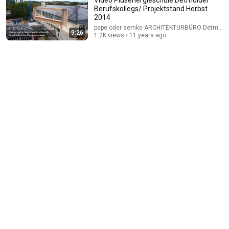
Berufskollegs/ Projektstand Herbst
2014
pape oder semke ARCHITEKTURBÜRO Detmold
9:26
1.2K views • 11 years ago
14:22
🚨 If Cops Say "I Smell Alcohol" — Say THIS
Immediately (It's a Trap)
James Whitmore
•
1M views