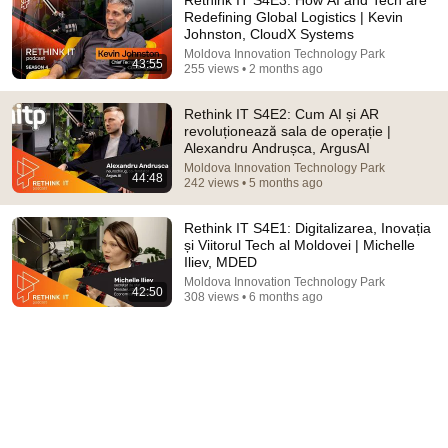
Redefining Global Logistics | Kevin
Johnston, CloudX Systems
Moldova Innovation Technology Park
43:55
255 views • 2 months ago
Rethink IT S4E2: Cum AI și AR
revoluționează sala de operație |
Alexandru Andrușca, ArgusAI
Moldova Innovation Technology Park
44:48
2:12:17
242 views • 5 months ago
Povestea lui Cătălin Striblea: copilul cuminte care a
Rethink IT S4E1: Digitalizarea, Inovația
ajuns la TV în prime-time #ADN07
și Viitorul Tech al Moldovei | Michelle
ADN Vocațional and Vorbitorincii
Iliev, MDED
New
8.4K views
Moldova Innovation Technology Park
42:50
308 views • 6 months ago