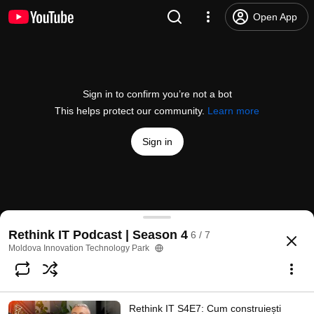
Open App
Sign in to confirm you’re not a bot
This helps protect our community.
Learn more
Sign in
Rethink IT S4E2: Cum AI și AR revoluționează sala
Rethink IT Podcast | Season 4
6 / 7
@
MITPchannel
6 likes
242 views
5 months ago
more
Moldova Innovation Technology Park
Subscribe
Rethink IT S4E7: Cum construiești
Comments