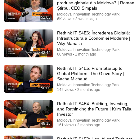
produse globale din Moldova? | Roman
Știrbu, CEO Simpals
Comment...
Moldova Innovation Technology Park
52:03
6K views • 3 weeks ago
Rethink IT S4E6: Încrederea Digitală:
Infrastructura a Economiei Moderne |
Viky Manaila
Moldova Innovation Technology Park
43:44
60 views • 1 month ago
Rethink IT S4E5: From Startup to
Global Platform: The Glovo Story |
Sacha Michaud
Moldova Innovation Technology Park
50:00
142 views • 2 months ago
52:03
Rethink IT S4E4: Building, Investing,
Rethink IT S4E7: Cum construiești produse globale
and Rethinking the Future | Krim Talia,
din Moldova? | Roman Știrbu, CEO Simpals
Investor
Moldova Innovation Technology Park
•
6K views
Moldova Innovation Technology Park
48:15
161 views • 2 months ago
Rethink IT S4E3: How AI and Tech are