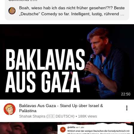
Boah, wieso hab ich das nicht früher gesehen!?!? Beste 
„Deutsche“ Comedy so far. Intelligent, lustig, rührend 
und traurig zugleich.  Kommt keiner ran.
22:50
Baklavas Aus Gaza - Stand Up über Israel &
Palästina
Shahak Shapira (🇩🇪 DEUTSCH)
•
188K views