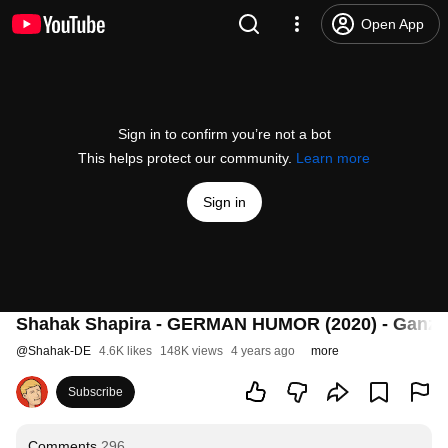
Open App
Sign in to confirm you’re not a bot
This helps protect our community.
Learn more
Sign in
Shahak Shapira - GERMAN HUMOR (2020) - Ganze
@
Shahak-DE
4.6K likes
148K views
4 years ago
more
Subscribe
Comments
296