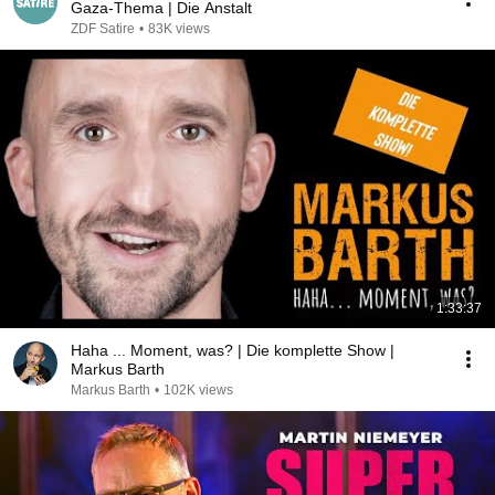
Gaza-Thema | Die Anstalt
ZDF Satire
•
83K views
1:33:37
Haha ... Moment, was? | Die komplette Show |
Markus Barth
Markus Barth
•
102K views