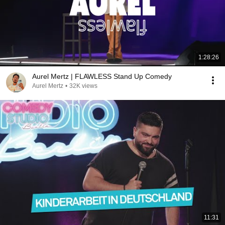
1:28:26
Aurel Mertz | FLAWLESS Stand Up Comedy
Aurel Mertz
•
32K views
11:31