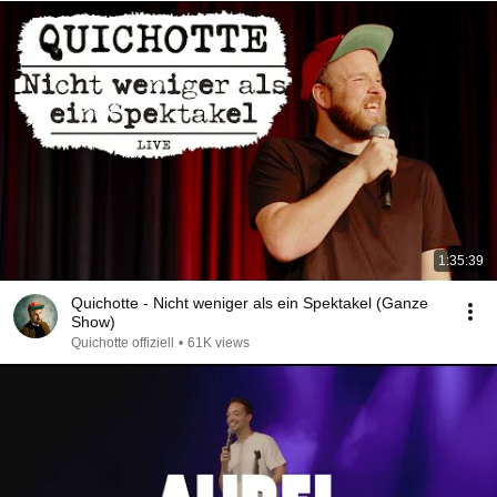
1:35:39
Quichotte - Nicht weniger als ein Spektakel (Ganze
Show)
Quichotte offiziell
•
61K views