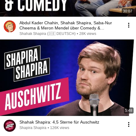
30:07
Abdul Kader Chahin, Shahak Shapira, Saba-Nur
Cheema & Meron Mendel über Comedy &
Nahostkonflikt
Shahak Shapira (🇩🇪 DEUTSCH)
•
28K views
5:48
Shahak Shapira: 4,5 Sterne für Auschwitz
Shapira Shapira
•
126K views