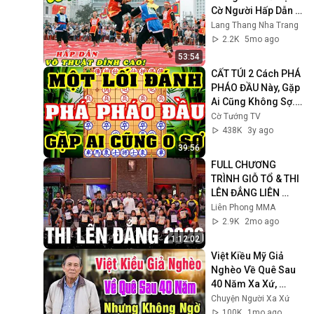
Cờ Người Hấp Dẫn 
Màn Đỉnh Cao Võ 
Lang Thang Nha Trang
Thuật. Ván Cờ Quá 
2.2K
5mo ago
Hay Đầy Gây Cấn 
53:54
CẤT TÚI 2 Cách PHÁ 
PHÁO ĐẦU Này, Gặp 
Ai Cũng Không Sợ. 
Cờ Tướng Khai Cuộc 
Cờ Tướng TV
Đi Hậu Hay Nhất
438K
3y ago
39:56
FULL CHƯƠNG 
TRÌNH GIỖ TỔ & THI 
LÊN ĐẲNG LIÊN 
PHONG 2026 🔥
Liên Phong MMA
2.9K
2mo ago
1:12:02
Việt Kiều Mỹ Giả 
Nghèo Về Quê Sau 
40 Năm Xa Xứ, 
Không Ngờ Bị 
Chuyện Người Xa Xứ
Người Thân Hắt Hủi
100K
1mo ago