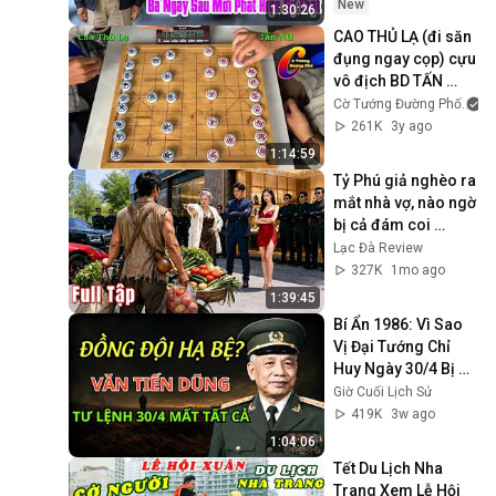
MỚI PHÁT HIỆN SỰ 
New
1:30:26
THẬT
CAO THỦ LẠ (đi săn 
đụng ngay cọp) cựu 
vô địch BD TẤN 
NGÂN HÀNG
Cờ Tướng Đường Phố
261K
3y ago
1:14:59
Tỷ Phú giả nghèo ra 
mắt nhà vợ, nào ngờ 
bị cả đám coi 
thường sỉ nhục ép 
Lạc Đà Review
từ hôn
327K
1mo ago
1:39:45
Bí Ẩn 1986: Vì Sao 
Vị Đại Tướng Chỉ 
Huy Ngày 30/4 Bị 
Tước Mọi Quyền 
Giờ Cuối Lịch Sử
Lực?
419K
3w ago
1:04:06
Tết Du Lịch Nha 
Trang Xem Lễ Hội 