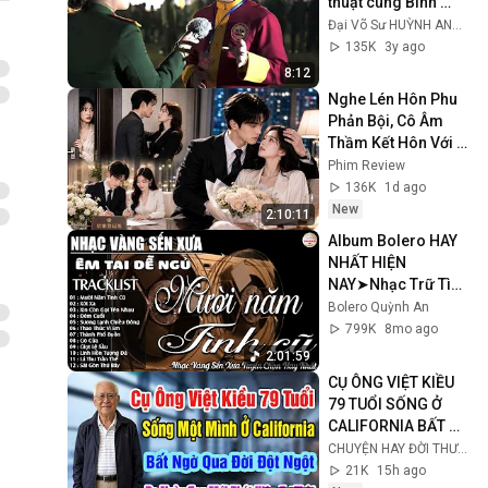
thuật cùng Binh 
Chủng Đặc Công 🥋
Đại Võ Sư HUỲNH ANH HẢI
135K
3y ago
8:12
Nghe Lén Hôn Phu 
Phản Bội, Cô Âm 
Thầm Kết Hôn Với 
Tổng Tài Và Được 
Phim Review
Cưng Chiều Như 
136K
1d ago
Báu Vật
New
2:10:11
Album Bolero HAY 
NHẤT HIỆN 
NAY➤Nhạc Trữ Tình 
DIỄN QUÂN CỰC ÊM 
Bolero Quỳnh An
TAI Toàn Bài 
799K
8mo ago
Hay➤Nhạc Vàng 
2:01:59
CỰC KỲ HAY
CỤ ÔNG VIỆT KIỀU 
79 TUỔI SỐNG Ở 
CALIFORNIA BẤT 
NGỜ QUA ĐỜI, 3 
CHUYỆN HAY ĐỜI THƯỜNG
NGÀY SAU CÁC CON 
21K
15h ago