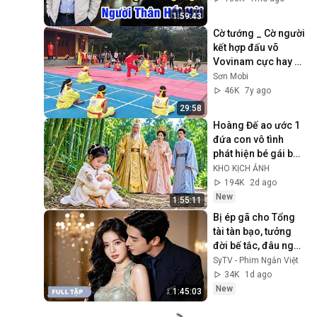
1:59:43
Cờ tướng _ Cờ người 
kết hợp đấu võ 
Vovinam cực hay _ 
Sơn Mobi
Sơn Mobi
46K
7y ago
29:58
Hoàng Đế ao ước 1 
đứa con vô tình 
phát hiện bé gái bỏ 
hoang giống y THÁI 
KHO KỊCH ẢNH
TỬ
194K
2d ago
New
1:55:11
Bị ép gã cho Tổng 
tài tàn bạo, tưởng 
đời bế tắc, đâu ngờ 
lại rơi vào lưới tình 
SyTV - Phim Ngắn Việt
chiếm hữu của ác 
34K
1d ago
ma
New
1:45:03