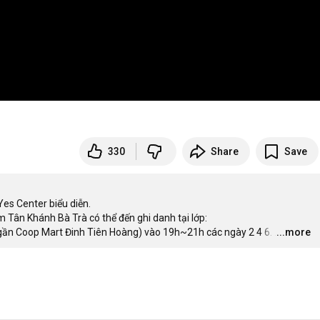
330
Share
Save
es Center biểu diễn.

 Tân Khánh Bà Trà có thể đến ghi danh tại lớp:

 (gần Coop Mart Đinh Tiên Hoàng) vào 19h~21h các ngày 2 4 6.
…
...more