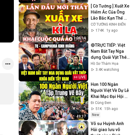
[ Cờ Tướng ] Xuất Xe 
Hiểm Ác Của Ông 
Lão Bắc Kạn Thế 
Này Rất Hiếm Được 
CỜ TƯỚNG KINH ĐIỂN
Xem
174K
1y ago
1:06:14
🔴TRỰC TIẾP: Việt 
Nam Bắt Tay Nga 
dựng Quái Vật Thép 
Khóa Biển Tây Nam, 
Hồ Sơ Thảm Họa
Khiến TQ Và Cam 
3.4K watching
Khóc Thét!
LIVE
Hơn 100 Ngàn 
Người Việt Về Dự Lễ 
Khai Mạc Đại Hội 
Thánh Mẫu 2026
Đi Cùng Đen
51K
15h ago
New
49:17
Võ sư Huỳnh Anh 
Hải giao lưu võ 