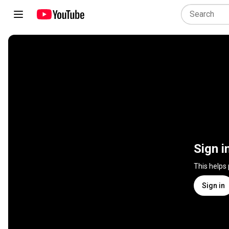
Sign i
This helps
Sign in