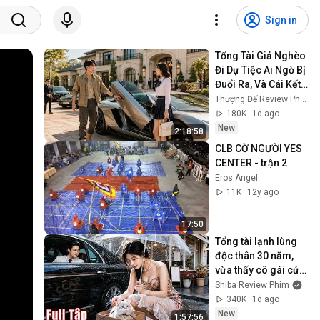
Sign in
Tổng Tài Giả Nghèo 
Đi Dự Tiệc Ai Ngờ Bị 
Đuổi Ra, Và Cái Kết 
Xấu Mặt Những Kẻ 
Thượng Đế Review Phim
Coi Thường 
180K
1d ago
#phimhay
New
2:18:58
CLB CỜ NGƯỜI YES 
CENTER - trận 2
Eros Angel
11K
12y ago
17:50
Tổng tài lạnh lùng 
độc thân 30 năm, 
vừa thấy cô gái cứu 
mèo cưng đã muốn 
Shiba Review Phim
rước cô và làm dâu 
340K
1d ago
hào môn
New
1:57:56