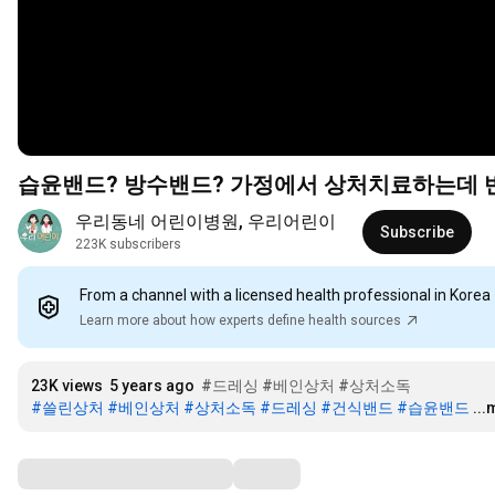
습윤밴드? 방수밴드? 가정에서 상처치료하는데 
우리동네 어린이병원, 우리어린이
Subscribe
223K subscribers
From a channel with a licensed health professional in Korea
Learn more about how experts define health sources
23K views
5 years ago
#드레싱
#베인상처
#상처소독
#쓸린상처
#베인상처
#상처소독
#드레싱
#건식밴드
#습윤밴드
..
Comments