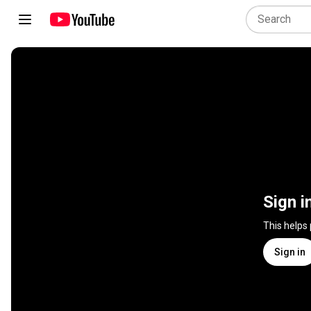
Sign i
This helps
Sign in