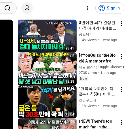
Sign in
3년이면 뇌가 완성된
다?! 아이의 미래를 결
정짓는 부모의 역할 | 
꽁교육+
김붕년 | 뇌발달 | 애착
1.4M views
•
1 year ago
형성 | 자녀교육 | 부모
28:41
교육ㅣ0-3세
[#YouQuizontheBlo
ck] A memory from 
96 years ago as 
디글 클래식 :Diggle Classic
vivid as yesterday😥 
273K views
•
1 day ago
The reason why she 
New
12:28
changed...
"거북목, 5초만에 싹 
풀린다" 50대 이후 굽
은 등, 어깨 단숨에 교
건강구조대
정하는 법 (김병곤 박
1.1M views
•
1 year ago
사 3부)
18:04
(NEW) There's too 
much fun in the 