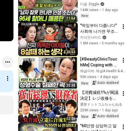
world to die yet😁 A 
디글 :Diggle
literary grandma 
144K views
•
1 day ago
with a sharp wit that 
New
11:04
stol...
"떡잎부터 다릅니다" 
사회에 나가면 무조건 
성공할 아이들의 특징
지식인사이드
ㅣ지식인초대석 
1.8M views
•
5 months ago
EP.103 (조선미 교수 
25:52
1부)
[#BeautyClinicTouc
hMe] Coping with 
plastic surgery side 
채널아하: 채널A Health & Asset
effects through 
95K views
•
4 days ago
alcohol?💧 The daily 
Auto-dubbed
New
35:36
life ...
【消費減税1%が閣議
決定】レジ改修を巡
る攻防と自民党内の
選挙ドットコムちゃんねる
激しい葛藤／中道・
259K views
•
1 day ago
立憲・公明の3党合流
Auto-dubbed
New
52:26
構想に浮上した「第4
"60만명 상담하고 알
の選択肢」とは？