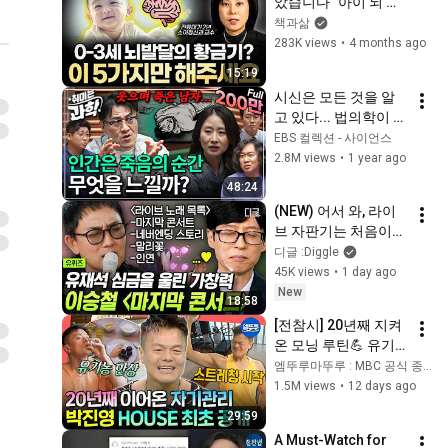
았습니다" 아이 뇌 발
【今野忍×山本期日
달 결정짓는 시기에 
책과삶
前】｜選挙ドットコ
절대 놓치면 안 되는 1
283K views
•
4 months ago
ム
가지 (신의진 교수 2
15:19
부)
시신은 모든 것을 알
고 있다... 법의학이 말
하는 죽음 (feat. 김문
EBS 컬렉션 - 사이언스
영 교수) [취미는 과
2.8M views
•
1 year ago
학/ 33화 확장판]
48:24
(NEW) 어서 와, 라이
브 자판기는 처음이
지?😎 이승철 찐 팬 유
디글 :Diggle
재석 성덕 모먼트 나
45K views
•
1 day ago
오는 이승철 히트곡 
New
18:58
라이브 모음🎤 #유퀴
[전참시] 20년째 지켜
즈온더블럭
온 모닝 루틴💪 유기
농 식단&운동에 진심
엠뚜루마뚜루 : MBC 공식 종합 채널
인 자기관리 끝판왕 
1.5M views
•
12 days ago
박진영 | #JYP #박진
29:59
영 MBC260725방송
A Must-Watch for 