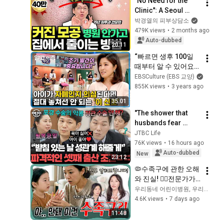
"No Need for the 
Clinic": A Seoul 
National University 
박경열의 피부상담소
Dermatologist 
479K views
•
2 months ago
Shares How to 
Auto-dubbed
20:11
Easily Shrink P...
“빠르면 생후 100일 
때부터 알 수 있어요” 
소아정신과 천근아 교
EBSCulture (EBS 교양)
수가 말해주는 증상부
855K views
•
3 years ago
터 치료 방법까지 자
35:01
폐 스펙트럼에 대한 
"The shower that 
모든 것! ┃EBS 부모┃
husbands fear 
알고e즘
most..." The instant 
JTBC Life
noodle couple's 
76K views
•
16 hours ago
spicy(?) condition 
Auto-dubbed
New
23:12
for having...
🦠수족구에 관한 오해
와 진실! 👩‍⚕️전문가가 
모두 파헤쳐 드립니
우리동네 어린이병원, 우리어린이
다. _ 육아전문의학 채
4.6K views
•
7 days ago
널, 육아정보 채널 NO 
11:48
1. "우리동네 어린이