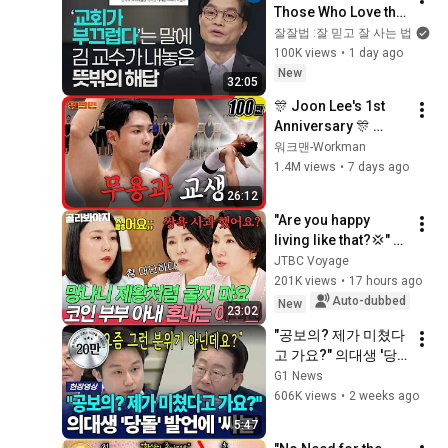
Those Who Love the 
Church | Professor 
잘잘법 :잘 믿고 잘 사는 법
Kim Hak-chul | Jal-
100K views
•
1 day ago
Jal-Beop Ep. 281
New
32:05
🎊 Joon Lee's 1st 
Anniversary 🎊 
Seoul Arts High's 
워크맨-Workman
Student Teacher, Lee 
1.4M views
•
7 days ago
Changsun 🩰 | 
26:12
Workman
"Are you happy 
living like that?💢" 
The audacity of an 
JTBC Voyage
angry wife who 
201K views
•
17 hours ago
made Lee Ho-sun 
Auto-dubbed
New
23:02
give her a p...
"공보의? 제가 미쳤다
고 가요?" 의대생 '당
돌' 발언에 '싸늘'  [G1
G1 News
현장영상]
606K views
•
2 weeks ago
5:47