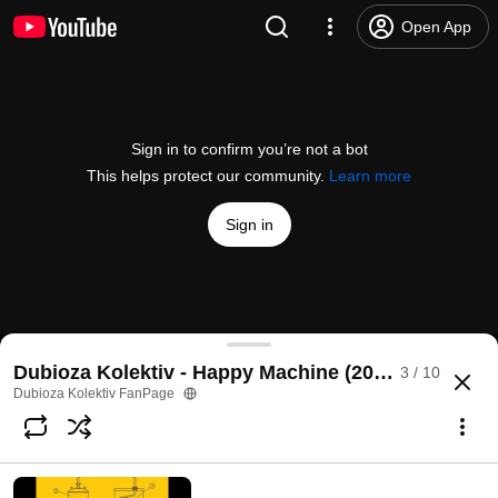
Open App
Sign in to confirm you’re not a bot
This helps protect our community.
Learn more
Sign in
Dubioza Kolektiv - Free MP3 (The Pirate Bay Song
Dubioza Kolektiv - Happy Machine (2016)
3 / 10
@
dubiozakolektivfanpage2609
22 likes
2.9K views
10 years ago
more
Dubioza Kolektiv FanPage
Subscribe
Comments