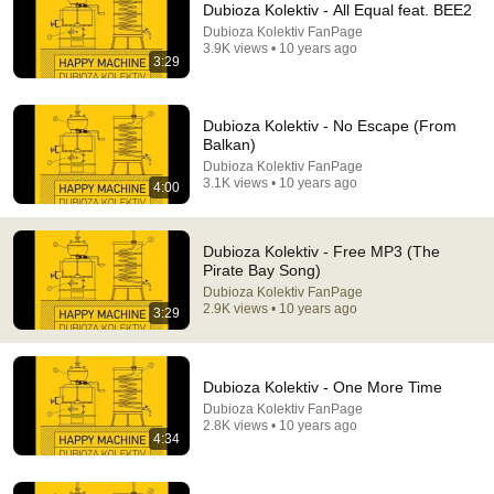
Dubioza Kolektiv - All Equal feat. BEE2
Dubioza Kolektiv FanPage
Comment...
3.9K views • 10 years ago
3:29
Dubioza Kolektiv - No Escape (From
Balkan)
Dubioza Kolektiv FanPage
3.1K views • 10 years ago
4:00
Dubioza Kolektiv - Free MP3 (The
Pirate Bay Song)
Dubioza Kolektiv FanPage
2.9K views • 10 years ago
3:29
2:35
Dubioza Kolektiv - YEBIGA (Official Video)
Dubioza Kolektiv - One More Time
Dubioza kolektiv
•
1.7M views
Dubioza Kolektiv FanPage
2.8K views • 10 years ago
4:34