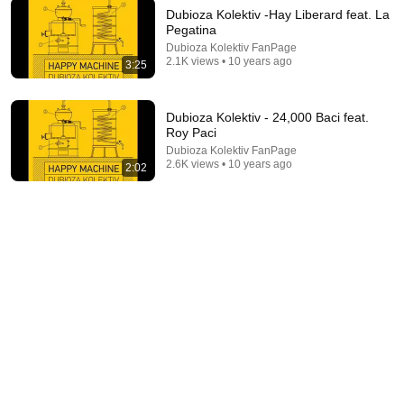
Dubioza Kolektiv -Hay Liberard feat. La
Pegatina
Dubioza Kolektiv FanPage
2.1K views • 10 years ago
7:21
3:25
Black Jeopardy – SNL50
Saturday Night Live
•
12M views
Dubioza Kolektiv - 24,000 Baci feat.
Roy Paci
Dubioza Kolektiv FanPage
2.6K views • 10 years ago
2:02
3:59
Dubioza kolektiv "No Escape (from Balkan)" (Official
video)