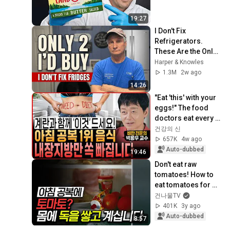
19:27
I Don't Fix 
Refrigerators. 
These Are the Only 
2 I'd Buy.
Harper & Knowles
1.3M
2w ago
14:26
"Eat 'this' with your 
eggs!" The food 
doctors eat every 
morning on an 
건강의 신
empty stomach! 
657K
4w ago
Lose viscera...
Auto-dubbed
19:46
Don't eat raw 
tomatoes! How to 
eat tomatoes for 
100% increased 
건나물TV
efficacy, eliminating 
401K
3y ago
cancer cells...
Auto-dubbed
8:57