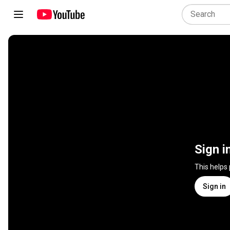
Sign i
This helps
Sign in