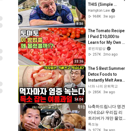
THIS (Simple 
Phrase)
Hampton Law
968K
3w ago
8:36
The Tomato Recipe 
I Paid $10,000 to 
Learn for My Own 
Health
로빈의밥상
257K
2mo ago
33:36
The 5 Best Summer 
Detox Foods to 
Instantly Melt Away 
Vascular Toxins | 
너와 나의 은퇴학교
Dr. Moon Chang-sik 
285K
3w ago
(Integr...
34:04
꒰ა축하드립니다 명견
이네요໒꒱ 우리집 리
트리버가 개만 물었
던 이유💥명견 알아
톡쏘능
본 강형욱✨ | #개와
977K
3w ago