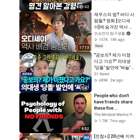
늑대의시간2 6회
35:02
제우스의 법? 바다 사
람들? 영화 [오디세
이]에 숨겨진 역사 배
경 총정리
조승연의 탐구생활
157K
18h ago
New
17:13
"공보의? 제가 미쳤
다고 가요?" 의대생 
'당돌' 발언에 '싸늘'  
[G1현장영상]
G1 News
689K
2w ago
5:47
People who don’t 
have friends share 
these five 
personality traits
The Mindset Mentor Podcast
1.7M
7mo ago
4:02
[전참시] 20년째 지켜