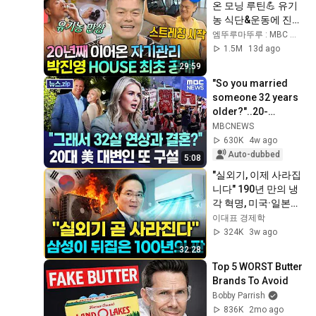
온 모닝 루틴💪 유기
농 식단&운동에 진심
인 자기관리 끝판왕 
엠뚜루마뚜루 : MBC 공식 종합 채널
박진영 | #JYP #박진
1.5M
13d ago
영 MBC260725방송
29:59
"So you married 
someone 32 years 
older?"..20-
something US 
MBCNEWS
press secretary in 
630K
4w ago
hot water again 
Auto-dubbed
5:08
[New...
"실외기, 이제 사라집
니다" 190년 만의 냉
각 혁명, 미국·일본이 
못 푼 걸 삼성이 해냈
이대표 경제학
습니다
324K
3w ago
32:28
Top 5 WORST Butter 
Brands To Avoid
Bobby Parrish
836K
2mo ago