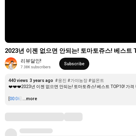
2023년 이젠 없으면 안되는! 토마토쥬스! 베스트 T
리뷰달인!
Subscribe
7.38K subscribers
440 views
3 years ago
#웅진
#가야농장
#델몬트
❤️❤️❤️2023년 이젠 없으면 안되는! 토마토쥬스! 베스트 TOP10! 가격 
[
00:06
]
…
...more
Comments