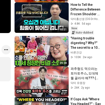
Pomodoro
How to Tell the 
Difference Between 
Frozen Shoulder 
and Rotator Cuff 
닥터홍선생 (OS Dr.Hong)
Tears Using 
4.8K
5d ago
Ultrasound
New
10:51
Auto-dubbed
"Having trouble 
digesting? Why?" 
The secret to a 103-
year-old's amazing 
바른건강
digestion
103K
2w ago
29:38
꽈추형도 먹으라는 
토마토주스, 도대체 
뭘 골라야 해??? (토
마토주스를 매일 먹
닥터 유원장
어야 하는 이유)
26K
2y ago
8:01
If Cops Ask "Where 
You Headed?" - Say 