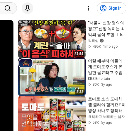
Sign in
"서울대 신장 명의의 
경고" 신장 녹이는 최
악의 음식 조합 ㅣ Ep. 
책과사람 113 (김연
책과삶
수 교수 1부)
495K
1mo ago
24:54
어릴 때부터 아들에
게 토마토주스가 유
일한 음료라고 주입
식 교육을 했다고?!
KBS Entertain
😅🍅 [옥탑방의 문제
80K
3y ago
아들/Problem Child 
3:33
in House] | KBS 
토마토 소스 도대체 
230201 방송
뭘 골라야 할까요? 이 
영상 하나로 정리해 
드립니다 | 토마토 소
요리하고 노래하는 남자
스의 모든 것 | 선택의 
58K
5y ago
기준 | Sugo di 
11:03