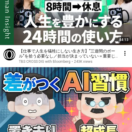
44:13
【仕事で人生を犠牲にしない生き方】“三遊間のボー
ル”を拾う必要なし／担当が決まっていない＝重要じ
ゃない／仕事と休息以外の“第3の時間”で人生の後半
TBS CROSS DIG with Bloomberg
•
243K views
戦に備える／井上陽子【Human Insight】