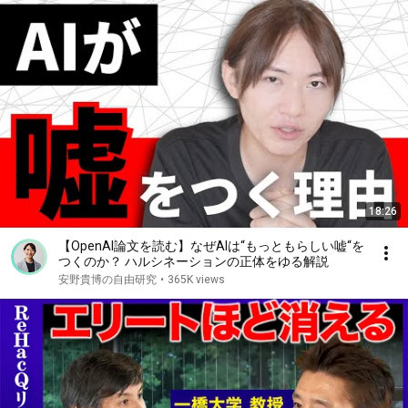
18:26
【OpenAI論文を読む】なぜAIは“もっともらしい嘘“を
つくのか？ ハルシネーションの正体をゆる解説
安野貴博の自由研究
•
365K views