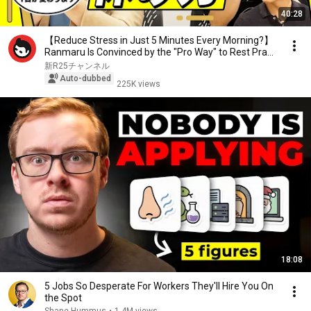
40:28
【Reduce Stress in Just 5 Minutes Every Morning?】
Ranmaru Is Convinced by the "Pro Way" to Rest Pra...
新R25チャンネル
Auto-dubbed
225K views
18:08
5 Jobs So Desperate For Workers They'll Hire You On
the Spot