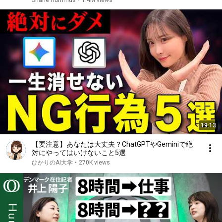
Shane Hummus
•
1.4M views
19:13
【要注意】あなたは大丈夫？ChatGPTやGeminiで絶
対にやってはいけないこと5選
ひかりのAI大学
•
270K views