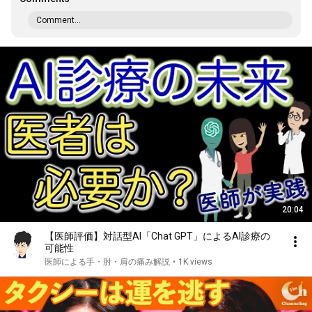
Comment...
20:04
【医師評価】対話型AI「Chat GPT」によるAI診療の
可能性
医師による手・肘・肩の痛み解説
•
1K views