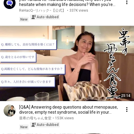
hesitate when making life decisions? When you're...
ReHacQ−リハック−【公式】
•
337K views
Auto-dubbed
New
25:14
[Q&A] Answering deep questions about menopause,
divorce, empty nest syndrome, social life in your...
亜希の母ちゃん食堂
•
153K views
Auto-dubbed
New