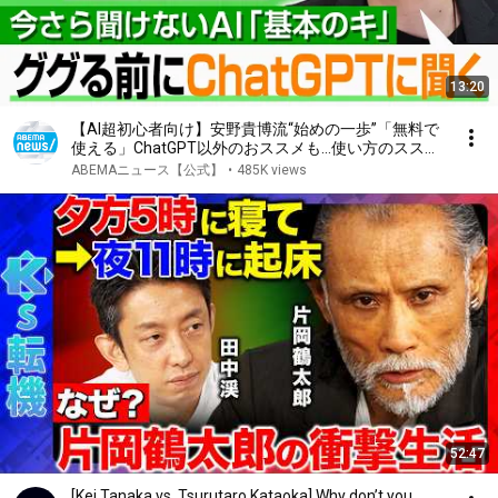
13:20
【AI超初心者向け】安野貴博流“始めの一歩”「無料で
使える」ChatGPT以外のおススメも…使い方のススメ
とは？｜アベヒル
ABEMAニュース【公式】
•
485K views
52:47
[Kei Tanaka vs. Tsurutaro Kataoka] Why don’t you