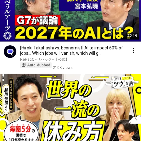
42:19
[Hiroki Takahashi vs. Economist] AI to impact 60% of
jobs... Which jobs will vanish, which will g...
ReHacQ−リハック−【公式】
Auto-dubbed
210K views