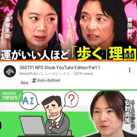
16:54
260731 NPS Stock YouTube Edition Part 1
NewsPicks /ニューズピックス
•
237K views
Auto-dubbed
New