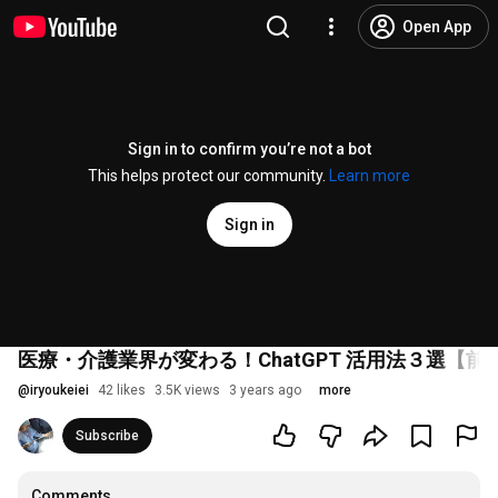
Open App
Sign in to confirm you’re not a bot
This helps protect our community.
Learn more
Sign in
医療・介護業界が変わる！ChatGPT 活用法３選【前
@
iryoukeiei
42 likes
3.5K views
3 years ago
more
Subscribe
Comments