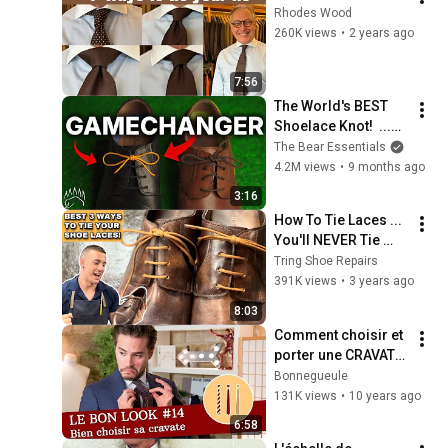
Rhodes Wood
260K views
•
2 years ago
7:56
The World's BEST 
Shoelace Knot!  ...
[The Berluti Knot]
The Bear Essentials
4.2M views
•
9 months ago
3:16
How To Tie Laces ... 
You'll NEVER Tie 
Your Laces The 
Tring Shoe Repairs
Same Again!
391K views
•
3 years ago
8:03
Comment choisir et 
porter une CRAVATE 
? - Le Bon Look
Bonnegueule
131K views
•
10 years ago
6:58