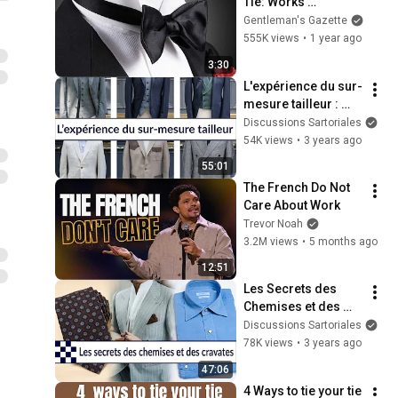
Tie: Works 
GUARANTEED even 
Gentleman's Gazette
for Beginners
555K views
•
1 year ago
3:30
L'expérience du sur-
mesure tailleur : 
entretien avec 
Discussions Sartoriales
Julien Scavini
54K views
•
3 years ago
55:01
The French Do Not 
Care About Work
Trevor Noah
3.2M views
•
5 months ago
12:51
Les Secrets des 
Chemises et des 
Cravates !
Discussions Sartoriales
78K views
•
3 years ago
47:06
4 Ways to tie your tie