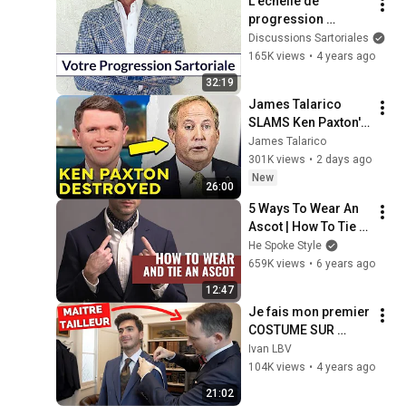
L'échelle de 
progression 
sartoriale
Discussions Sartoriales
165K views
•
4 years ago
32:19
James Talarico 
SLAMS Ken Paxton's 
Corruption LIVE ON 
James Talarico
AIR
301K views
•
2 days ago
New
26:00
5 Ways To Wear An 
Ascot | How To Tie 
An Ascot Cravat | 
He Spoke Style
Ascot Tie
659K views
•
6 years ago
12:47
Je fais mon premier 
COSTUME SUR 
MESURE ! (avec 
Ivan LBV
Julien SCAVINI)
104K views
•
4 years ago
21:02