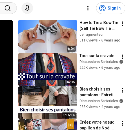
Sign in
How to Tie a Bow Tie 
(Self Tie Bow Tie 
Knot) - How to Tie a 
defragmenteur
Tie Easy Tutorial
511K views
•
6 years ago
6:04
Tout sur la cravate
Discussions Sartoriales
225K views
•
6 years ago
34:36
Bien choisir ses 
pantalons : Entretien 
avec Julien Scavini
Discussions Sartoriales
235K views
•
4 years ago
1:16:14
Créez votre noeud 
papillon de Noël 