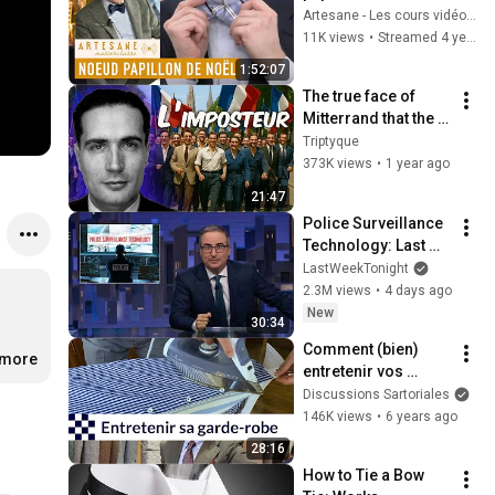
depuis une cravate 
Artesane - Les cours vidéo - apprenez à créer
avec Julien Scavini !
11K views
•
Streamed 4 years ago
1:52:07
The true face of 
Mitterrand that the 
socialists are still 
Triptyque
trying to rehabilitate
373K views
•
1 year ago
21:47
Police Surveillance 
Technology: Last 
Week Tonight with 
LastWeekTonight
John Oliver (HBO)
2.3M views
•
4 days ago
New
30:34
Comment (bien) 
.more
entretenir vos 
costumes, vos 
Discussions Sartoriales
chemises et vos 
146K views
•
6 years ago
souliers
28:16
How to Tie a Bow 