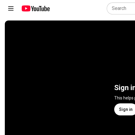
Sign i
This helps
Sign in