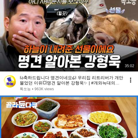
35:02
꒰ა축하드립니다 명견이네요໒꒱ 우리집 리트리버가 개만
물었던 이유💥명견 알아본 강형욱✨ | #개와늑대의시
간2 6회
톡쏘능
•
963K views