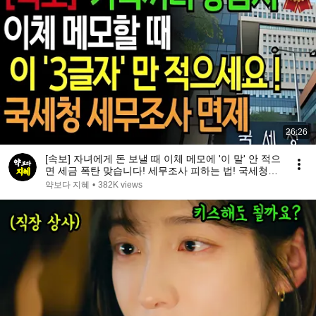
26:26
[속보] 자녀에게 돈 보낼 때 이체 메모에 '이 말' 안 적으
면 세금 폭탄 맞습니다! 세무조사 피하는 법! 국세청도
인정하는 작성법 공개 | 인생지혜 | 행복노후 | 오디오
약보다 지혜
•
382K views
북