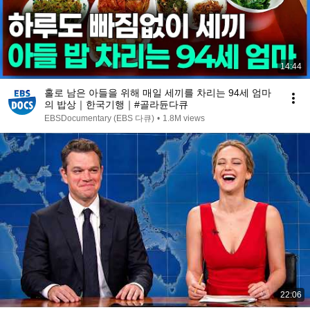
14:44
홀로 남은 아들을 위해 매일 세끼를 차리는 94세 엄마
의 밥상｜한국기행｜#골라듄다큐
EBSDocumentary (EBS 다큐)
•
1.8M views
22:06