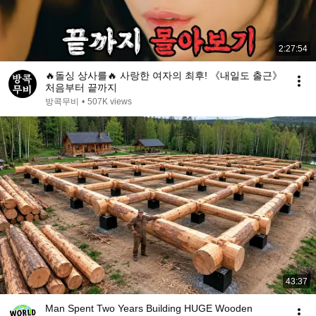
2:27:54
🔥돌싱 상사를🔥 사랑한 여자의 최후! 《내일도 출근》
처음부터 끝까지
방콕무비
•
507K views
43:37
Man Spent Two Years Building HUGE Wooden