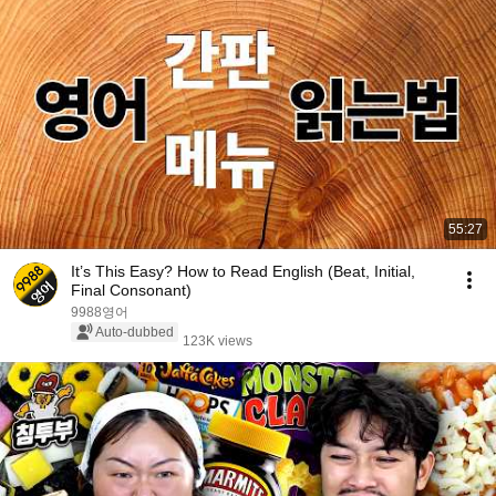
55:27
It’s This Easy? How to Read English (Beat, Initial,
Final Consonant)
9988영어
Auto-dubbed
123K views