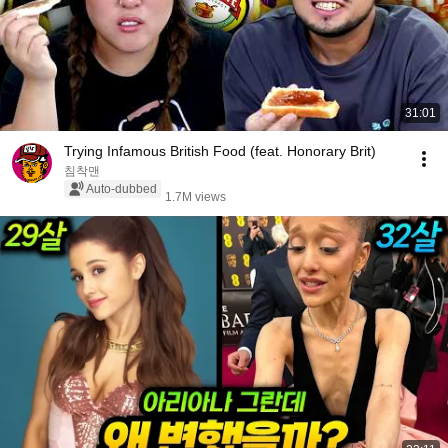
31:01
Trying Infamous British Food (feat. Honorary Brit)
침착맨
Auto-dubbed
1.7M views