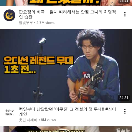
23:11
팝요정의 비극... 절대 따라해서는 안될 그녀의 치명적
인 습관
달빛부부
•
2.7M views
24:31
떡잎부터 남달랐던 '이무진' 그 전설의 첫 무대!! #싱어
게인
웃긴 테레비
•
8M views