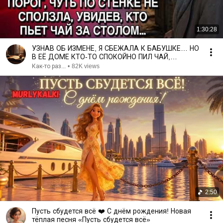
1:30:28
УЗНАВ ОБ ИЗМЕНЕ, Я СБЕЖАЛА К БАБУШКЕ… НО
В ЕЁ ДОМЕ КТО-ТО СПОКОЙНО ПИЛ ЧАЙ,
СЛОВНО ЖДАЛ МЕНЯ…
Как-то раз...
•
82K views
2:50
Пусть сбудется всё ❤️ С днём рождения! Новая
тёплая песня «Пусть сбудется всё»