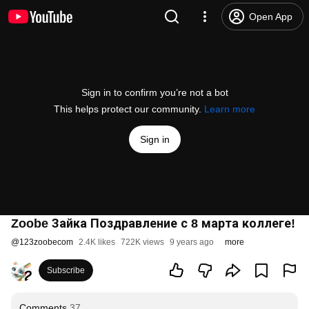
Open App
Sign in to confirm you’re not a bot
This helps protect our community.
Learn more
Sign in
Zoobe Зайка Поздравление с 8 марта коллеге!
@
123zoobecom
2.4K likes
722K views
9 years ago
more
Subscribe
Comments
37