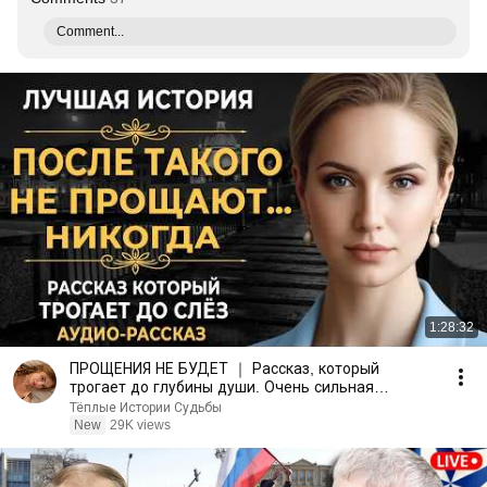
Comment...
1:28:32
ПРОЩЕНИЯ НЕ БУДЕТ ｜ Рассказ, который
трогает до глубины души. Очень сильная
история ｜ Аудио рассказ.
Тёплые Истории Судьбы
New
29K views