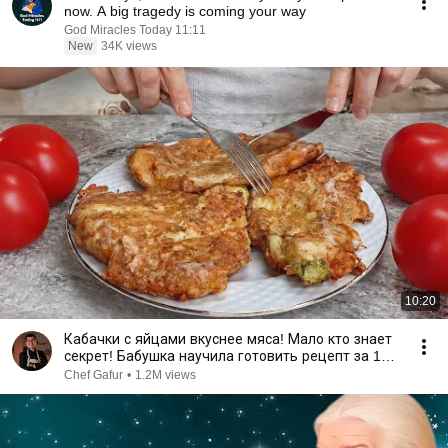
now. A big tragedy is coming your way
God Miracles Today 11:11
New
34K views
10:20
Кабачки с яйцами вкуснее мяса! Мало кто знает
секрет! Бабушка научила готовить рецепт за 15
минут
Chef Gafur
•
1.2M views