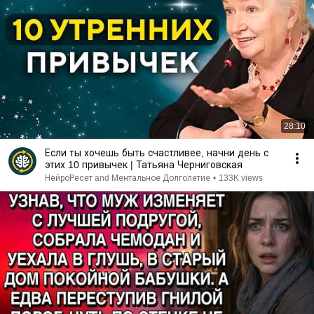
28:10
Если ты хочешь быть счастливее, начни день с
этих 10 привычек | Татьяна Черниговская
НейроРесет and Ментальное Долголетие
•
133K views