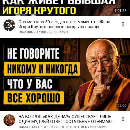
1:01:33
Она молчала 30 лет, до этого момента... Жена
Игоря Крутого впервые раскрыла правду
Звёздный архив
•
738K views
52:00
НА ВОПРОС «КАК ДЕЛА?» СУЩЕСТВУЕТ ЛИШЬ
ОДИН МУДРЫЙ ОТВЕТ. ОСТАЛЬНЫЕ ОТНИМАЮТ
У ВАС ЖИЗНЕННЫЕ СИЛЫ.
ЛАМА БАХЫТ: ВСЯ МУДРОСТЬ ВОСТОКА
•
86K views