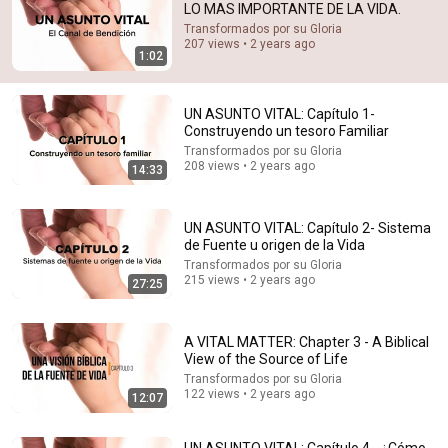
LO MAS IMPORTANTE DE LA VIDA.
Comments are turned off. 
Learn more
Transformados por su Gloria
207 views • 2 years ago
1:02
UN ASUNTO VITAL: Capítulo 1-
Construyendo un tesoro Familiar
Transformados por su Gloria
208 views • 2 years ago
14:33
UN ASUNTO VITAL: Capítulo 2- Sistema
de Fuente u origen de la Vida
Transformados por su Gloria
215 views • 2 years ago
27:25
14:33
UN ASUNTO VITAL: Capítulo 1- Construyendo un
A VITAL MATTER: Chapter 3 - A Biblical
tesoro Familiar
View of the Source of Life
Transformados por su Gloria
•
208 views
Transformados por su Gloria
122 views • 2 years ago
12:07
UN ASUNTO VITAL: Capítulo 4 - ¿Cómo