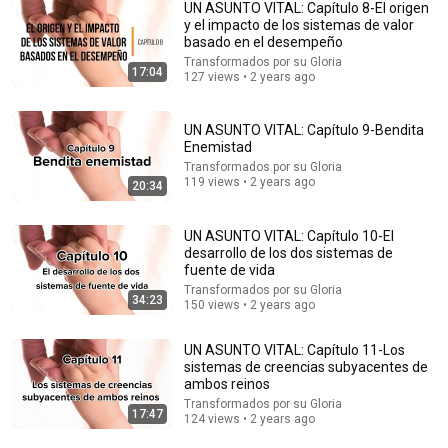
UN ASUNTO VITAL: Capítulo 8-El origen
y el impacto de los sistemas de valor
basado en el desempeño
Transformados por su Gloria
36:26
17:04
127 views • 2 years ago
LO PRIMERO QUE TU ESTÓMAGO DEBERÍA RECIBIR
CADA MAÑANA| Richard Feynman
UN ASUNTO VITAL: Capítulo 9-Bendita
CIENCIA FEY
•
775K views
Enemistad
Transformados por su Gloria
119 views • 2 years ago
20:34
UN ASUNTO VITAL: Capítulo 10-El
desarrollo de los dos sistemas de
fuente de vida
Transformados por su Gloria
34:23
150 views • 2 years ago
UN ASUNTO VITAL: Capítulo 11-Los
sistemas de creencias subyacentes de
ambos reinos
4:50
Transformados por su Gloria
17:47
124 views • 2 years ago
meditaciones para recibir el sabado 31 de Julio UNA