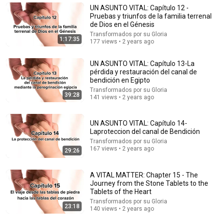
NUEVA MENTALIDAD
UN ASUNTO VITAL: Capítulo 12 -
Motivacionales para la vida
Pruebas y triunfos de la familia terrenal
New
6 views
de Dios en el Génesis
Transformados por su Gloria
1:17:35
177 views • 2 years ago
UN ASUNTO VITAL: Capítulo 13-La
pérdida y restauración del canal de
bendición en Egipto
Transformados por su Gloria
39:28
141 views • 2 years ago
UN ASUNTO VITAL: Capítulo 14-
Laproteccion del canal de Bendición
Transformados por su Gloria
52:02
167 views • 2 years ago
29:26
True STRENGTH isn't in reacting, but in knowing how
to respond with INTELLIGENCE
A VITAL MATTER: Chapter 15 - The
NEURO CIENCIA
Journey from the Stone Tablets to the
Auto-dubbed
93K views
Tablets of the Heart
Transformados por su Gloria
23:18
140 views • 2 years ago