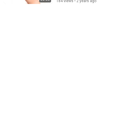
184 views • 2 years ago
9:29
Desde España, llega el humor de Miguel Gila
13Go
•
200K views