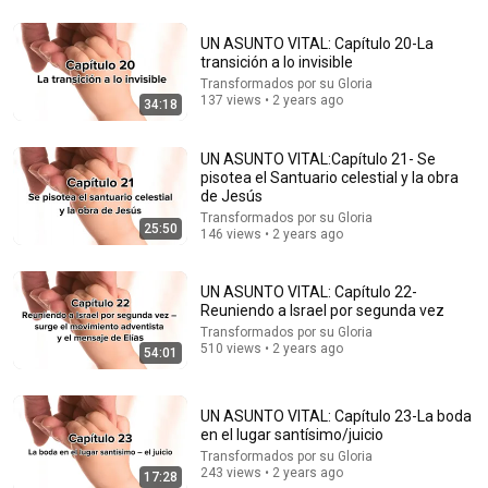
UN ASUNTO VITAL: Capítulo 20-La
transición a lo invisible
31:54
Transformados por su Gloria
137 views • 2 years ago
34:18
The Devil HATES These 5 SCRIPTURES - Use Them
Now! | Fr Chad Ripperger
UN ASUNTO VITAL:Capítulo 21- Se
Catholic Truths
pisotea el Santuario celestial y la obra
New
1.8K views
de Jesús
Transformados por su Gloria
25:50
146 views • 2 years ago
UN ASUNTO VITAL: Capítulo 22-
Reuniendo a Israel por segunda vez
Transformados por su Gloria
510 views • 2 years ago
54:01
UN ASUNTO VITAL: Capítulo 23-La boda
en el lugar santísimo/juicio
17:20
Transformados por su Gloria
243 views • 2 years ago
17:28