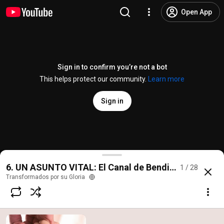
Open App
Sign in to confirm you’re not a bot
This helps protect our community.
Learn more
Sign in
LO MAS IMPORTANTE DE LA VIDA.
6. UN ASUNTO VITAL: El Canal de Bendición
1 / 28
@
transformadosporsugloria9688
6 likes
207 views
2 years ago
more
Transformados por su Gloria
Subscribe
Comments