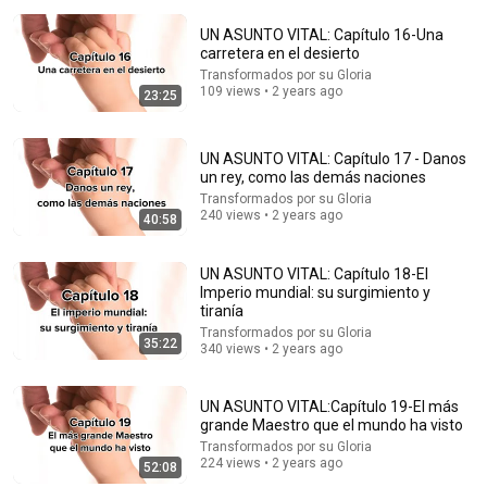
UN ASUNTO VITAL: Capítulo 16-Una
carretera en el desierto
Transformados por su Gloria
109 views • 2 years ago
23:25
UN ASUNTO VITAL: Capítulo 17 - Danos
un rey, como las demás naciones
Transformados por su Gloria
29:23
240 views • 2 years ago
40:58
Terminal 6-yr-old asked Steve one question — he
cried for 10 minutes
UN ASUNTO VITAL: Capítulo 18-El
lmperio mundial: su surgimiento y
Untold Human Stories and 6 more
•
1.1M views
tiranía
Transformados por su Gloria
35:22
340 views • 2 years ago
UN ASUNTO VITAL:Capítulo 19-El más
grande Maestro que el mundo ha visto
Transformados por su Gloria
224 views • 2 years ago
52:08