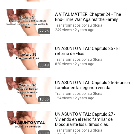
Bill Maher Says There’s No Proof for God... Then THIS
Happens
Jaiden Forrest
•
1.9M views
A VITAL MATTER: Chapter 24 - The
End-Time War Against the Family
Transformados por su Gloria
249 views • 2 years ago
22:26
UN ASUNTO VITAL: Capítulo 25 - El
retorno de Elias
Transformados por su Gloria
820 views • 2 years ago
30:48
UN ASUNTO VITAL: Capítulo 26-Reunion
familiar en la segunda venida
18:58
Transformados por su Gloria
124 views • 2 years ago
13:55
No matter who it is, if they ask you these 4 questions,
don't answer them or they will look down ...
PsicoReflexión by Yokoi Kenji
UN ASUNTO VITAL: Capítulo 27 -
Auto-dubbed
864K views
Viviendo en el reino familiar de
Dios durante los últimos días.
Transformados por su Gloria
35:33