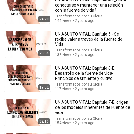
conectarse y mantener una relación
con la fuente de vida?
Transformados por su Gloria
24:28
144 views • 2 years ago
UN ASUNTO VITAL: Capítulo 5 - Se
recibe valor a través de la fuente de
Vida
Transformados por su Gloria
31:54
20:06
132 views • 2 years ago
🙌 Dios No Se Equivoca — Todo Tiene Propósito |
UN ASUNTO VITAL: Capítulo 6-El
Padre Ángel Espinosa de los Monteros 2026
Desarrollo de la fuente de vida-
Palabra Viva de Dios | Padre Ángel Espinosa 2026
•
153K
Principios de simiente y cultivo
views
Transformados por su Gloria
19:52
117 views • 2 years ago
UN ASUNTO VITAL: Capítulo 7-El origen
de los modelos inherentes de Fuente de
vida
Transformados por su Gloria
32:15
154 views • 2 years ago