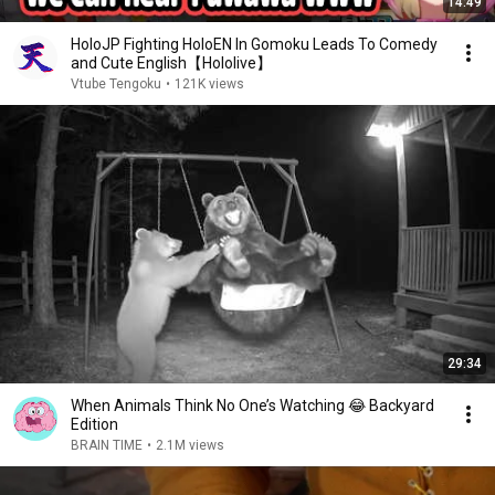
14:49
HoloJP Fighting HoloEN In Gomoku Leads To Comedy
and Cute English【Hololive】
Vtube Tengoku
•
121K views
29:34
When Animals Think No One’s Watching 😂 Backyard
Edition
BRAIN TIME
•
2.1M views