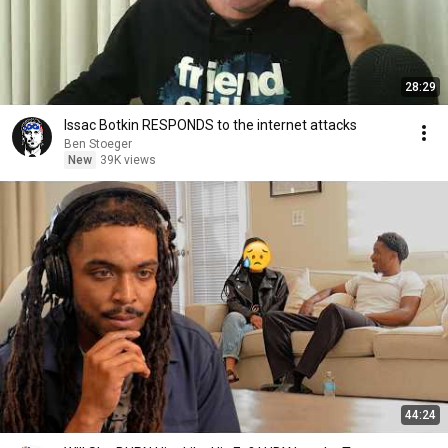
28:29
Issac Botkin RESPONDS to the internet attacks
Ben Stoeger
New
39K views
44:24