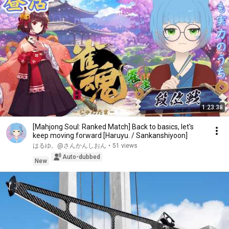
1:23:38
[Mahjong Soul: Ranked Match] Back to basics, let's
keep moving forward [Haruyu. / Sankanshiyoon]
はるゆ。@さんかんしおん
•
51 views
Auto-dubbed
New