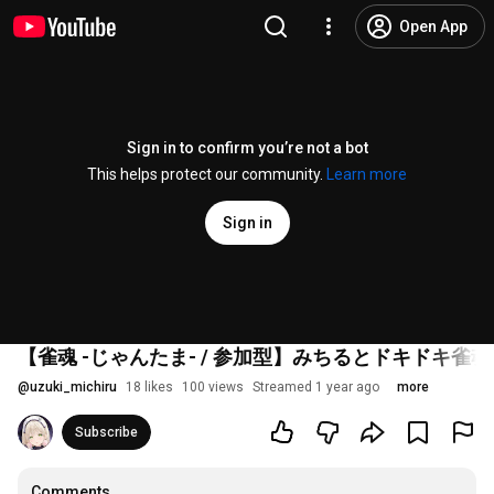
Open App
Sign in to confirm you’re not a bot
This helps protect our community.
Learn more
Sign in
【雀魂 -じゃんたま- / 参加型】みちるとドキドキ雀魂
@
uzuki_michiru
18 likes
100 views
Streamed 1 year ago
more
Subscribe
Comments