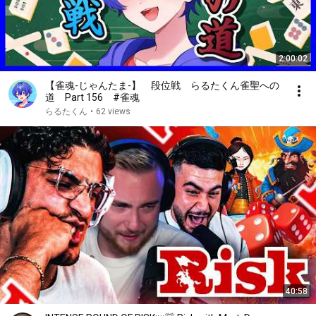
2:00:02
【雀魂-じゃんたま-】 段位戦 らるたくん雀聖への
道 Part 156 #雀魂
らるたくん
•
62 views
40:58