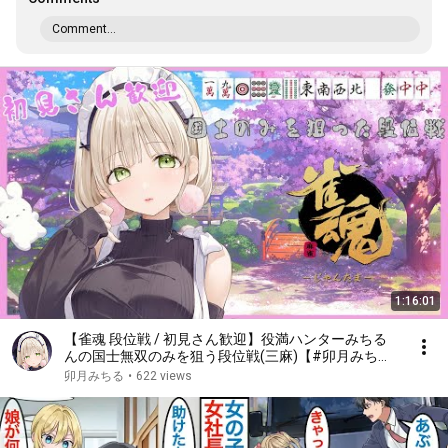
Comment...
1:16:01
【雀魂 段位戦 / 初見さん歓迎】役満ハンターみちる
んの国士無双のみを狙う段位戦(三麻)【#卯月みちる
/ #新人Vtuber】【#みちるんの秘密の部屋】【麻雀
卯月みちる
•
622 views
初心者】【エスえす】