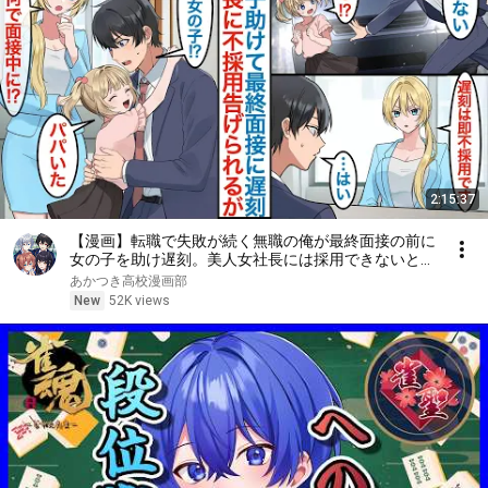
2:15:37
【漫画】転職で失敗が続く無職の俺が最終面接の前に
女の子を助け遅刻。美人女社長には採用できないと言
われるが娘が現れて「パパだ」彼女はシンママで父親
あかつき高校漫画部
に似ていたことで働くことになるが【総集編恋愛マン
New
52K views
ガ】