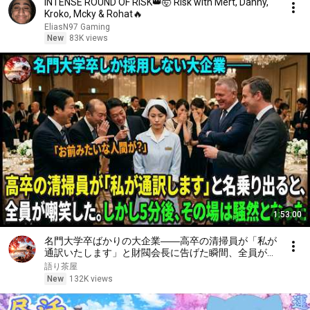
INTENSE ROUND OF RISK👑🤯 Risk with Mert, Danny,
Kroko, Mcky & Rohat🔥
EliasN97 Gaming
New
83K views
1:53:00
名門大学卒ばかりの大企業――高卒の清掃員が「私が
通訳いたします」と財閥会長に告げた瞬間、全員が嘲
笑した。しかし5分後、その場は静まり返った。#動
語り茶屋
エピソード#老後の物語 #家族の物語
New
132K views