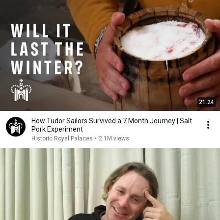
21:24
How Tudor Sailors Survived a 7 Month Journey | Salt
Pork Experiment
Historic Royal Palaces
•
2.1M views