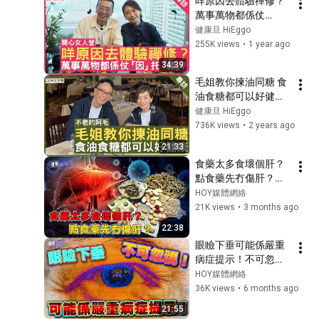
咩原因去體驗禪修？ 
萬事萬物都係仗
「因」托「緣」？ #
健康旦 HiEggo
周家怡 鄭丹瑞《健康
255K views
•
1 year ago
旦》(CC中文字幕)
34:39
毛姐教你揀油同糖 食
油食糖都可以好健康 
EP1 #毛舜筠 - 鄭丹瑞
健康旦 HiEggo
《健康旦》(CC中文
736K views
•
2 years ago
字幕)
21:33
食藥太多食壞個肝？
點食藥先冇傷肝？｜ 
健康關注組 ｜ EP555 
HOY媒體網絡
｜ 藥物性肝炎 ｜ 急
21K views
•
3 months ago
性肝衰竭 ｜ 慢性肝炎 
22:38
｜ 敖嘉年 ｜ 黃芳雯 
眼瞼下垂可能係嚴重
｜ HOY
病症提示！不可忽
視！ ｜ 健康關注組 
HOY媒體網絡
｜ EP500 ｜ 眼瞼下垂 
36K views
•
6 months ago
｜ 眼耷耷 ｜ 朱智賢 
21:55
｜ 吳雲甫 ｜ HOY TV 