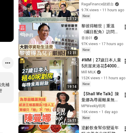
20260806：第一節：
RagaFinance財經台
中國向境外分紅保單
9.7K views
•
11 hours ago
及預繳保費之收益收
New
23:12
稅20% 後續影響
黎彼得離世｜重溫
《矚目配角》訪問　
大劉相救與許冠傑決
香港01
裂仍欣賞｜01娛樂｜
97K views
•
17 hours ago
黎彼得｜專訪｜香港
New
12:31
藝人
#MM｜27歲日本人棄
5房屋來港花$4000住
50呎劏房 每日食兩餸
Mill MILK
飯 過低物慾生活 形容
152K views
•
11 hours ago
深水埗似大阪西成區
New
點先補
19:14
｜#700萬種生活 #4K
密
【Shall We Talk】陳
曼娜為尊嚴離巢無綫 | 
感激王維基開高七倍
MPWeekly明周
人工 | 買樓只「燉」
16K views
•
1 day ago
不「炒」 | 唱歌為圓
New
26:11
夢 有錢也買不到的快
逆齡飲食幫你變返年
樂 | 陳曼娜專訪