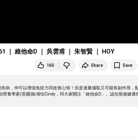
 ｜ 維他命D ｜ 吳雲甫 ｜ 朱智賢 ｜ HOY
160
Share
Save
種疾病，仲可以增強免疫力同改善心情！但是過量攝取又可能有副作用，
營養學家(英國)歐倩怡Cindy，同大家關注「維他命D」。認住呢個健康