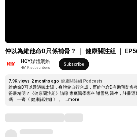
仲以為維他命D只係補骨？ ｜ 健康關注組 ｜ EP561
HOY媒體網絡
Subscribe
461K subscribers
7.9K views
2 months ago
健康關注組 Podcasts
維他命D可以透過曬太陽，身體會自行合成，而維他命D有助預防多
得最精明？《健康關注組》請嚟 家庭醫學專科 謝雪兒 醫生，註冊運動
碼！一齊《 健康關注組 》 。 
…
...more
Comments