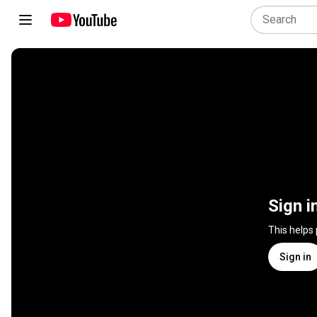
Sign i
This helps
Sign in