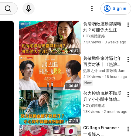
Sign in
食清啲做運動都減唔
到？可能係天生注
定？｜ 健康關注組 ｜ 
HOY媒體網絡
EP607 ｜ 脂蛋白A ｜ 
7.5K views
•
3 weeks ago
壞膽固醇 ｜ 中風 ｜ 
20:37
心臟病 ｜ 黃芳雯 ｜ 
萧敬腾鲁豫时隔七年
朱智賢 ｜ HOY
再度对谈丨《热浪之
外2026》EP02正片
热浪之外 and 蕭敬騰 Jam Hsiao
4.1K views
•
18 hours ago
New
1:36:48
努力控糖血糖不跌反
升？小心踩中降糖食
物陷阱！ ｜ 健康關注
HOY媒體網絡
組 ｜ EP572 ｜ 降血
13K views
•
2 months ago
糖 ｜ 降糖食物陷阱 
21:18
｜ 胰島素抗阻 ｜ 升
CC Raga Finance：
糖指數 ｜ 敖嘉年 ｜ 
一名經人 
黃芳雯 ｜ HOY