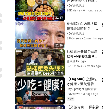
輕 改善老化從肝脾腎
出發｜ 健康關注組 ｜ 
HOY媒體網絡
EP489 ｜ 逆齡 ｜ 庾
20K views
•
6 months ago
亭嘉 ｜ 敖嘉年 ｜ 麥
22:27
詩敏 ｜ HOY TV 77台
夏天曬到白內障？曬
傷黃斑隨時盲？ ｜ 健
康關注組 ｜ EP580 ｜ 
HOY媒體網絡
白內障 ｜ 黃斑病變 
8.8K views
•
2 months ago
｜ 防曬 ｜ 防UV ｜ 紫
22:29
外線 ｜ 黃芳雯 ｜ 朱
點樣避免失眠？做運
智賢 ｜ HOY
動可keep著後生 #毛
舜筠 鄭丹瑞《健康
健康旦 HiEggo
旦》EP 3 (CC中文字
351K views
•
2 years ago
幕)
17:19
【Eng Sub】怎樣吃
才健康？醫院營養師
破解長者最常見飲食
City Spotlight 傾城計話
迷思| Eat healthier
39K views
•
3 days ago
New
31:28
【又係時候.....釋常霖