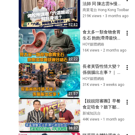
法師 同 陳志雲☕慢慢
傾】PART 1 ｜《又係
商業電台 Hong Kong Toolbar
時候同一天講再見》
219K views
•
3 months ago
32:42
食太多一類食物會胃
生石 飽飽滯滯最快幾
日結石 ｜ 健康關注組 
HOY媒體網絡
｜ EP565 ｜ 胃石 ｜ 
16K views
•
2 months ago
柿胃石 ｜ 毛髮石 ｜ 
22:22
胃乳石 ｜ 單寧酸 ｜ 
長者黃昏性情大變？
黃芳雯 ｜ 朱智賢 ｜ 
係個腦出左事？｜ 健
HOY
康關注組 ｜ EP604 ｜ 
HOY媒體網絡
日落症狀 ｜ 譫妄症性 
31K views
•
3 weeks ago
｜ 黃芳雯 ｜ 朱智賢 
21:57
｜ HOY
【靚靚陪審團】早餐
食定唔食？聽下鄒重
璂醫生點講！
新城知訊台
44K views
•
1 month ago
36:37