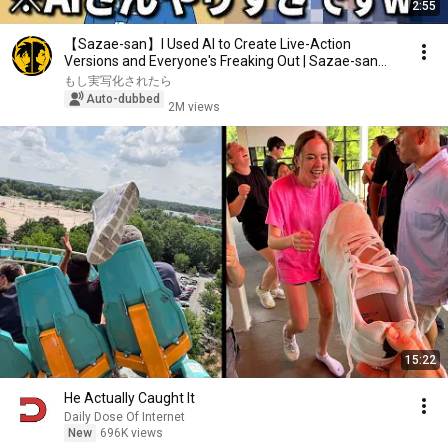
2:55
【Sazae-san】I Used AI to Create Live-Action
Versions and Everyone's Freaking Out | Sazae-san
Live ...
もし実写化されたら
Auto-dubbed
2M views
15:22
He Actually Caught It
Daily Dose Of Internet
New
696K views