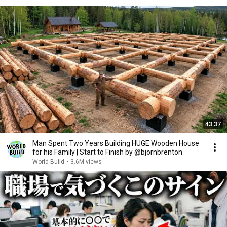
43:37
Man Spent Two Years Building HUGE Wooden House
for his Family | Start to Finish by @bjornbrenton
World Build
•
3.6M views