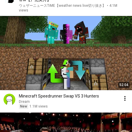
ウェザーニュースTiME【weather news live切り抜き】
•
4.1M
views
52:04
Minecraft Speedrunner Swap VS 3 Hunters
Dream
New
1.1M views