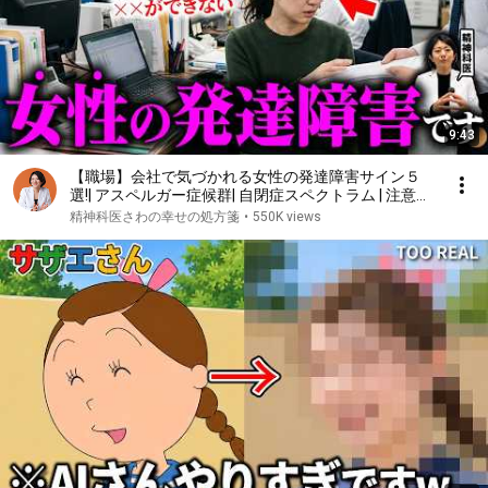
9:43
【職場】会社で気づかれる女性の発達障害サイン５
選!| アスペルガー症候群| 自閉症スペクトラム | 注意欠
如多動症 | ADHD・ASD・LD
精神科医さわの幸せの処方箋
•
550K views