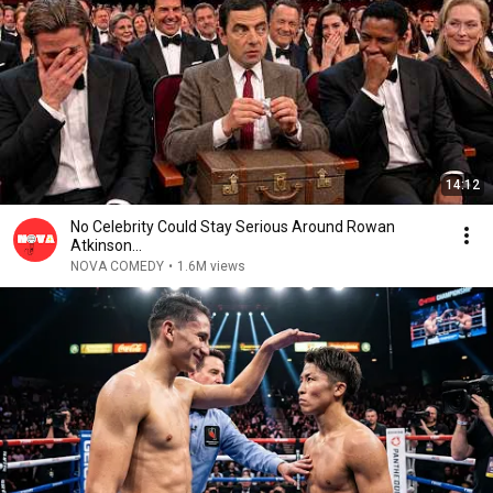
14:12
No Celebrity Could Stay Serious Around Rowan
Atkinson...
NOVA COMEDY
•
1.6M views