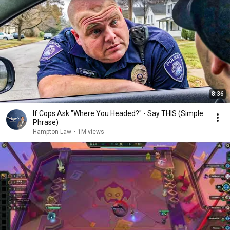
8:36
If Cops Ask "Where You Headed?" - Say THIS (Simple
Phrase)
Hampton Law
•
1M views