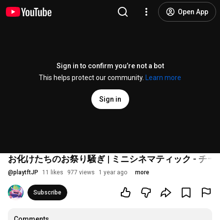
Open App
Sign in to confirm you’re not a bot
This helps protect our community.
Learn more
Sign in
お化けたちのお祭り騒ぎ | ミニシネマティック - チ
@
playtftJP
11 likes
977 views
1 year ago
more
Subscribe
Comments