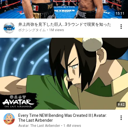
15:11
井上尚弥を見下した巨人…3ラウンドで現実を知った
ボクシングタイム
•
1M views
9:42
Every Time NEW Bending Was Created ⛓ | Avatar:
The Last Airbender
Avatar: The Last Airbender
•
1.4M views