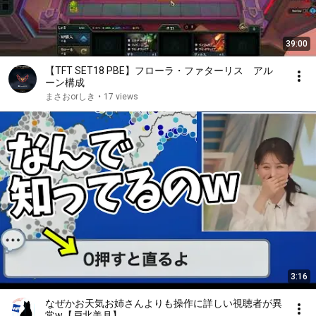
39:00
【TFT SET18 PBE】フローラ・ファターリス アル
ーン構成
まさおorしき
•
17 views
3:16
なぜかお天気お姉さんよりも操作に詳しい視聴者が異
常w【戸北美月】