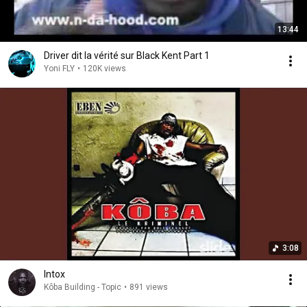
13:44
Driver dit la vérité sur Black Kent Part 1
Yoni FLY
•
120K views
3:08
Intox
Kôba Building - Topic
•
891 views