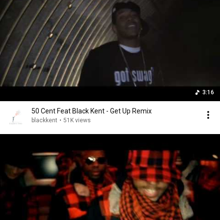
3:16
50 Cent Feat Black Kent - Get Up Remix
blackkent
•
51K views