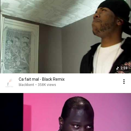
2:59
Ca fait mal - Black Remix
blackkent
•
358K views