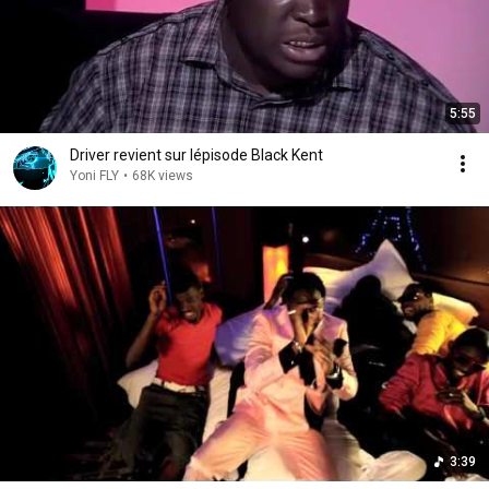
5:55
Driver revient sur lépisode Black Kent
Yoni FLY
•
68K views
3:39