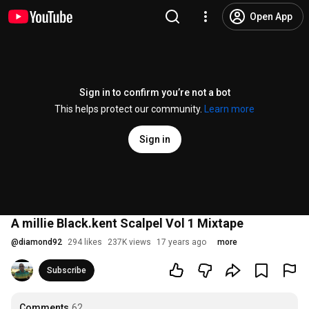
Open App
Sign in to confirm you’re not a bot
This helps protect our community.
Learn more
Sign in
A millie Black.kent Scalpel Vol 1 Mixtape
@
diamond92
294 likes
237K views
17 years ago
more
Subscribe
Comments
62