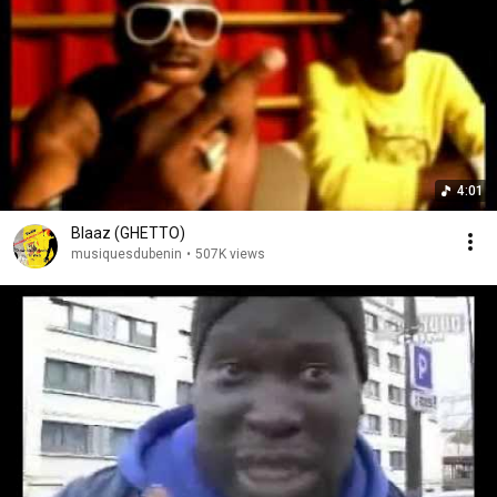
4:01
Blaaz (GHETTO)
musiquesdubenin
•
507K views