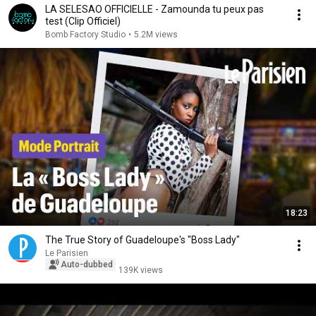
LA SELESAO OFFICIELLE - Zamounda tu peux pas
test (Clip Officiel)
Bomb Factory Studio
•
5.2M views
18:23
The True Story of Guadeloupe's "Boss Lady"
Le Parisien
Auto-dubbed
139K views