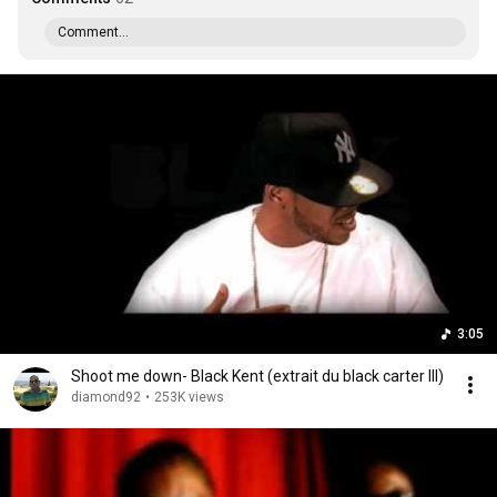
Comment...
3:05
Shoot me down- Black Kent (extrait du black carter III)
diamond92
•
253K views