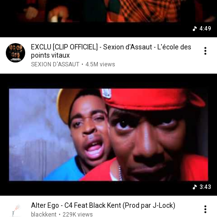
4:49
EXCLU [CLIP OFFICIEL] - Sexion d'Assaut - L'école des
points vitaux
SEXION D'ASSAUT
•
4.5M views
3:43
Alter Ego - C4 Feat Black Kent (Prod par J-Lock)
blackkent
•
229K views