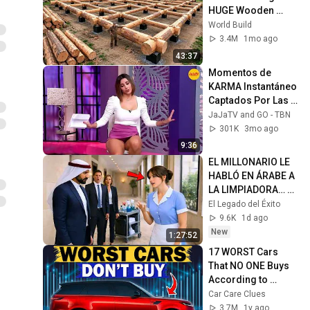
HUGE Wooden 
House for his 
World Build
Family | Start to 
3.4M
1mo ago
Finish by 
43:37
@bjornbrenton
Momentos de 
KARMA Instantáneo 
Captados Por Las 
Cámaras #06 | 
JaJaTV and GO - TBN
Arrepentimiento 
301K
3mo ago
Instantáneo 2026
9:36
EL MILLONARIO LE 
HABLÓ EN ÁRABE A 
LA LIMPIADORA… Y 
SU RESPUESTA 
El Legado del Éxito
DEJÓ A TODOS
9.6K
1d ago
New
1:27:52
17 WORST Cars 
That NO ONE Buys 
According to 
Consumer Reports
Car Care Clues
3.7M
1y ago