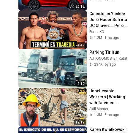
26:12
Cuando un Yankee 
Juró Hacer Sufrir a 
JC Chávez... Pero 
le Dió la Paliza del 
Fernu KO
Año!
1.2M
1mo ago
24:47
Parking Tir Irún
AUTONOMOS ¡En Ruta!
234K
6y ago
4:19
Unbelievable 
Workers | Working 
with Talented 
Engineers. EP17 
Skill Master
#construction 
1.3M
5mo ago
#adamrose 
12:19
#workers #smart
Karen Kwiatkowski: 