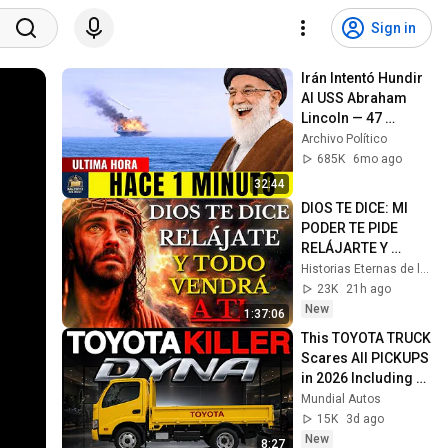
Sign in
Irán Intentó Hundir 
Al USS Abraham 
Lincoln — 47 
Minutos Después, 
Archivo Político
Teherán Quedó En 
685K
6mo ago
Shock...
32:44
DIOS TE DICE: MI 
PODER TE PIDE 
RELÁJARTE Y 
SOLTAR EL 
Historias Eternas de la Biblia
CONTROL, TODO 
23K
21h ago
LLEGARÁ EN SU 
New
1:37:06
MOMENTO 
This TOYOTA TRUCK 
PERFECTO
Scares All PICKUPS 
in 2026 Including 
the HILUX
Mundial Autos
15K
3d ago
New
8:27