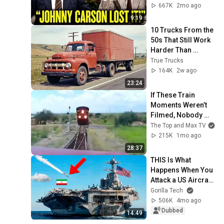
667K
2mo ago
9:19
10 Trucks From the 
50s That Still Work 
Harder Than 
Modern Ones
True Trucks
164K
2w ago
23:24
If These Train 
Moments Weren’t 
Filmed, Nobody 
Would Believe 
The Top and Max TV
Them
215K
1mo ago
28:37
THIS Is What 
Happens When You 
Attack a US Aircraft 
Carrier
Gorilla Tech
506K
4mo ago
Dubbed
14:49