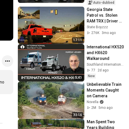
Auto-dubbed
Georgia State 
Patrol vs. Stolen 
RAM TRX | Driver 
WREAKS HAVOC On 
State Boyzzz
Georgia Roads!
276K
3mo ago
17:11
International HX520 
and HX620 
Walkaround
Southland International Trucks
77
2d ago
New
5:41
no 
Unbelievable Train 
Moments Caught 
on Camera
Novella
2M
5mo ago
32:16
Man Spent Two 
Years Building 