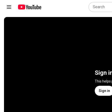
Sign i
This helps
Sign in