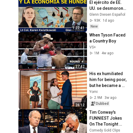
El ejército de EE. 
UU. se desmorona 
y la economía se 
Glenn Diesen Español
hunde
93K
1d ago
New
1:22:41
When Tyson Faced 
a Country Boy
VS+
1M
4w ago
27:42
His ex humiliated 
him for being poor, 
but he became a 
millionaire.
Yomi
2.9M
3w ago
Dubbed
26:12
Tim Conway's 
FUNNIEST Jokes 
On The Tonight 
Show
Comedy Gold Clips