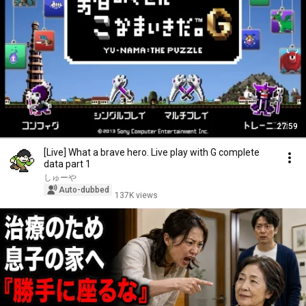
27:59
[Live] What a brave hero. Live play with G complete
data part 1
しゅーや
Auto-dubbed
137K views