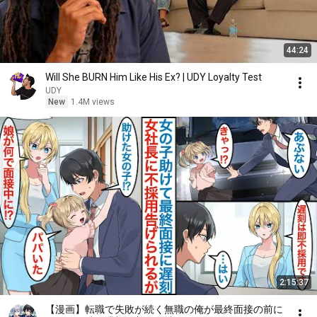
44:24
Will She BURN Him Like His Ex? | UDY Loyalty Test
UDY
New
1.4M views
2:15:37
【漫画】転職で失敗が続く無職の俺が最終面接の前に