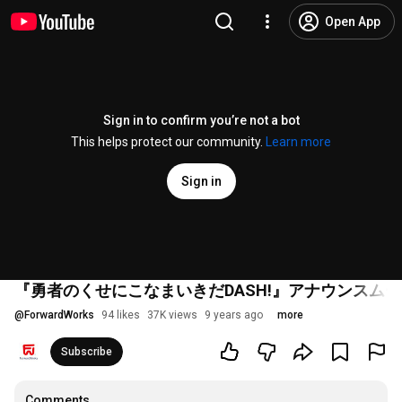
Open App
Sign in to confirm you’re not a bot
This helps protect our community.
Learn more
Sign in
『勇者のくせにこなまいきだDASH!』アナウンスム
@
ForwardWorks
94 likes
37K views
9 years ago
more
Subscribe
Comments