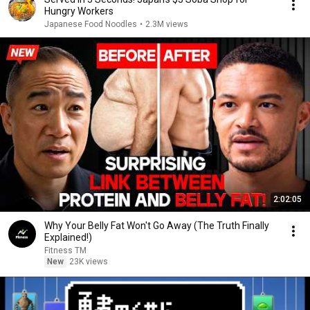
Hungry Workers
Japanese Food Noodles
•
2.3M views
2:02:05
Why Your Belly Fat Won't Go Away (The Truth Finally
Explained!)
Fitness TM
New
23K views