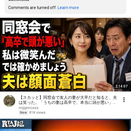
Comments are turned off. 
Learn more
2:14:07
【スカッと】同窓会で友人の妻が大卒だと知ると、夫
は笑った。「うちの妻は高卒で、本当に頭が悪い」私
は微笑んだ。「では、どちらが愚かか確かめましょ
mijiprincess
う」――数分後、夫は顔面蒼白になった……。
New
81K views