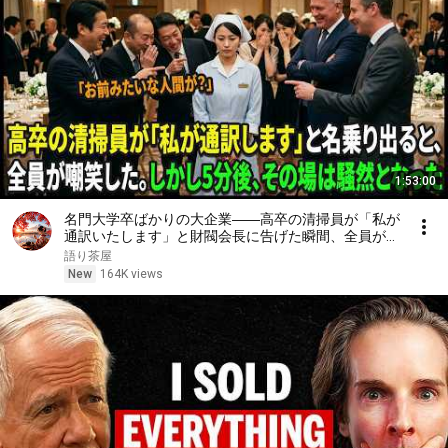
1:53:00
名門大学卒ばかりの大企業――高卒の清掃員が「私が
通訳いたします」と財閥会長に告げた瞬間、全員が嘲
笑した。しかし5分後、その場は静まり返った。#動
語り茶屋
エピソード#老後の物語 #家族の物語
New
164K views