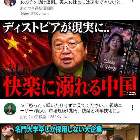
女の子を助け遅刻。美人女社長には採用できないと言
われるが娘が現れて「パパだ」彼女はシンママで父親
あかつき高校漫画部
に似ていたことで働くことになるが【総集編恋愛マン
New
57K views
ガ】
42:25
※「怒ったり嘆いたりせずに見てください..」視聴ユ
ーザー7億人。市場規模1兆円。快楽と科学技術によ
って人間が自発的に家畜化された社会が現実になる中
おたくの王様論
•
280K views
国ショートドラマの光と影【岡田斗司夫/切り抜き】