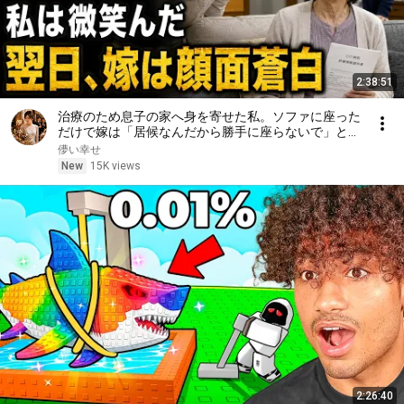
2:38:51
治療のため息子の家へ身を寄せた私。ソファに座った
だけで嫁は「居候なんだから勝手に座らないで」と怒
鳴った――私は微笑んで答えた。「その言葉、きっと
儚い幸せ
後悔しますよ」翌日、嫁は顔面蒼白になった……。
New
15K views
2:26:40