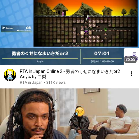
35:55
RTA in Japan Online 2 - 勇者のくせになまいきだor2
Any% by 白梨
RTA in Japan
•
311K views