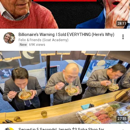
28:11
Billionaire’s Warning: I Sold EVERYTHING (Here’s Why)
Felix & Friends (Goat Academy)
New
69K views
27:35
Served in 5 Seconds! Japan’s $3 Soba Shop for