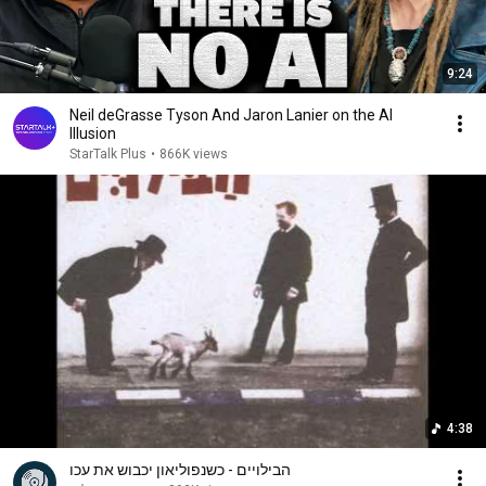
9:24
Neil deGrasse Tyson And Jaron Lanier on the AI
Illusion
StarTalk Plus
•
866K views
4:38
הבילויים - כשנפוליאון יכבוש את עכו