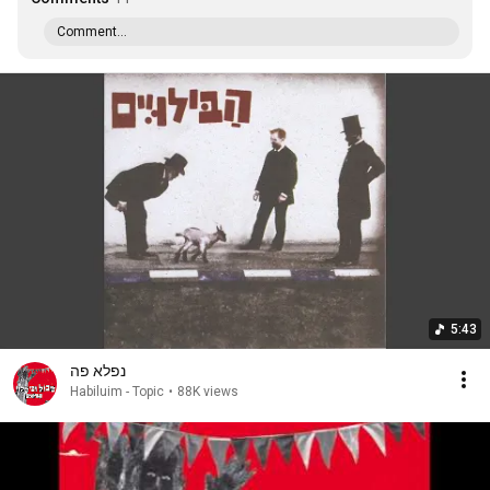
Comment...
5:43
נפלא פה
Habiluim - Topic
•
88K views