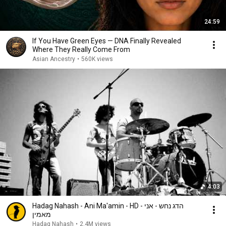
24:59
If You Have Green Eyes — DNA Finally Revealed
Where They Really Come From
Asian Ancestry
•
560K views
4:03
Hadag Nahash - Ani Ma'amin - HD - הדג נחש - אני
מאמין
Hadag Nahash
•
2.4M views