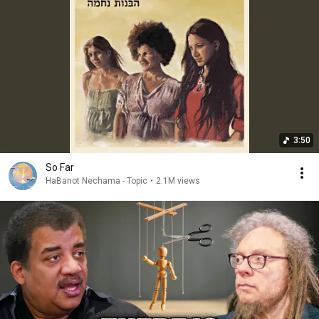
3:50
So Far
HaBanot Nechama - Topic
•
2.1M views