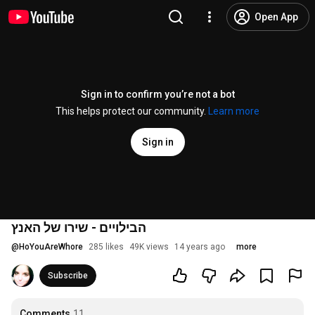
Open App
Sign in to confirm you’re not a bot
This helps protect our community.
Learn more
Sign in
הבילויים - שירו של האנץ
@
HoYouAreWhore
285 likes
49K views
14 years ago
more
Subscribe
Comments
11