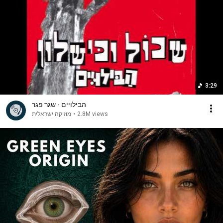
3:29
הבילויים - שגר פגר
מוזיקה ישראלית
•
2.8M views