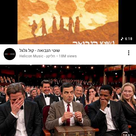
6:18
שוטי הנבואה - קול גלגל
Helicon Music - הליקון
•
18M views
14:12