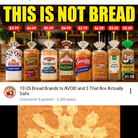
31:08
10 US Bread Brands to AVOID and 3 That Are Actually
Safe
Consumer Exposed
•
3.2M views