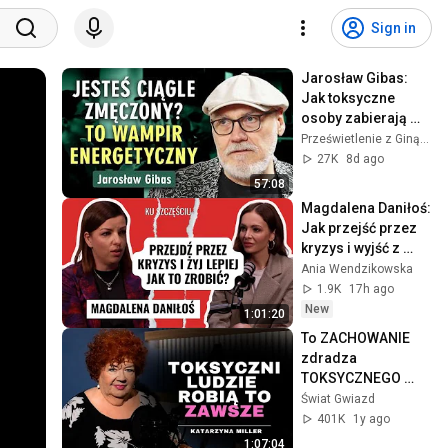
Sign in
Jarosław Gibas: 
Jak toksyczne 
osoby zabierają 
nam energię i 
Prześwietlenie z Giną Szymańską (Gini Gina) and jaroslawgibas.com
ZDROWIE! Jak się 
27K
8d ago
bronić? 
57:08
Prześwietlenie
Magdalena Daniłoś: 
Jak przejść przez 
kryzys i wyjść z 
niego silniejszym
Ania Wendzikowska
1.9K
17h ago
New
1:01:20
To ZACHOWANIE 
zdradza 
TOKSYCZNEGO 
człowieka. 
Świat Gwiazd
Katarzyna Miller 
401K
1y ago
OSTRZEGA!
1:07:04