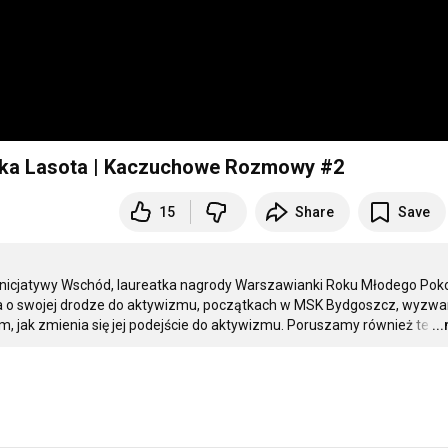
inika Lasota | Kaczuchowe Rozmowy #2
15
Share
Save
 Inicjatywy Wschód, laureatka nagrody Warszawianki Roku Młodego Poko
a o swojej drodze do aktywizmu, początkach w MSK Bydgoszcz, wyzwan
ym, jak zmienia się jej podejście do aktywizmu. Poruszamy również te
…
..