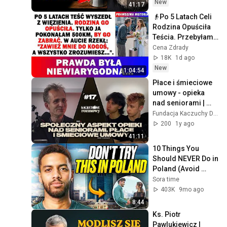
New
41:17
👴Po 5 Latach Celi 
Rodzina Opuściła 
Teścia. Przebyłam 
500km. Rzekł: 
Cena Zdrady
"Zawieź Do Kogoś, 
18K
1d ago
Zrozumiesz..."🤔
New
1:04:54
Płace i śmieciowe 
umowy - opieka 
nad seniorami | 
Daniel Tumanowicz 
Fundacja Kaczuchy Dziennikarskie
| Kaczuchowe 
200
1y ago
Rozmowy #17
41:11
10 Things You 
Should NEVER Do in 
Poland (Avoid 
These Mistakes or 
Sora time
run away!)
403K
9mo ago
8:44
Ks. Piotr 
Pawlukiewicz | 