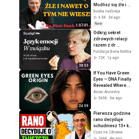
Modlisz się źle i 
nawet o tym nie 
Boska nadzieja
wiesz! Ks. 
6.5K
3d ago
Pawlukiewicz 
New
1:07:01
tłumaczy dlaczego
Odkryj sekret 
zdrowych relacji 
razem z dr 
Agnieszką Kozak
Fundacja Bona Notitia
72K
1y ago
38:53
If You Have Green 
Eyes — DNA Finally 
Revealed Where 
They Really Come 
Asian Ancestry
From
565K
3w ago
24:59
Pierwsza godzina 
rano decyduje: 
schudniesz 13+ kg 
ALBO przytyjesz!
Czas na Zdrowie
266K
4w ago