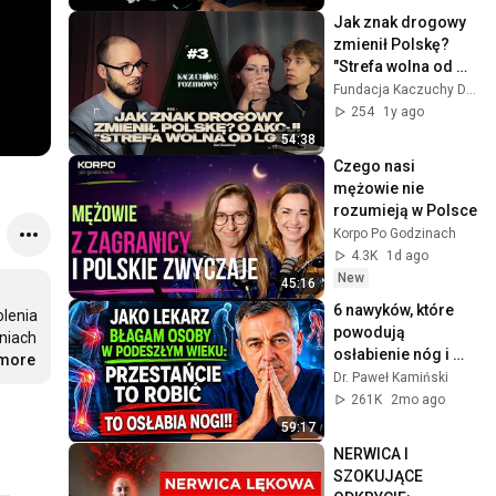
Jak znak drogowy 
zmienił Polskę? 
"Strefa wolna od 
LGBT" | Bart 
Fundacja Kaczuchy Dziennikarskie
Staszewski | 
254
1y ago
Kaczuchowe 
54:38
Rozmowy #3
Czego nasi 
mężowie nie 
rozumieją w Polsce
Korpo Po Godzinach
4.3K
1d ago
New
45:16
6 nawyków, które 
lenia 
powodują 
iach 
osłabienie nóg i 
.more
przyspieszają 
Dr. Paweł Kamiński
sarkopenię w 
261K
2mo ago
starszym wieku
59:17
NERWICA I 
SZOKUJĄCE 