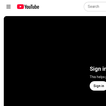
Sign i
This helps
Sign in