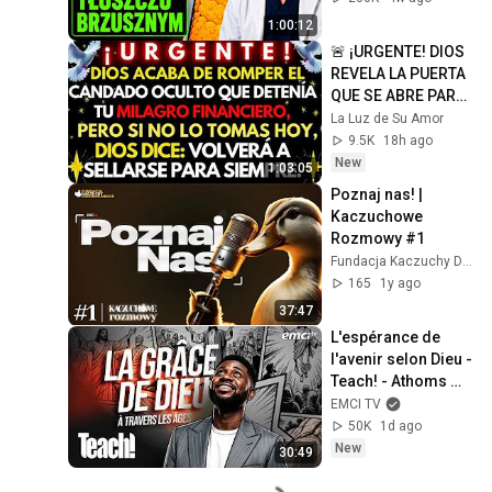
1:00:12
🚨 ¡URGENTE! DIOS 
REVELA LA PUERTA 
QUE SE ABRE PARA 
TU RIQUEZA HOY
La Luz de Su Amor
9.5K
18h ago
New
1:03:05
Poznaj nas! | 
Kaczuchowe 
Rozmowy #1
Fundacja Kaczuchy Dziennikarskie
165
1y ago
37:47
L'espérance de 
l'avenir selon Dieu - 
Teach! - Athoms 
Mbuma
EMCI TV
50K
1d ago
New
30:49