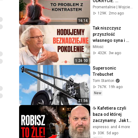
ODKRYCIE: 
chorujesz przez 
Promentalnie | Wojciech i Agnieszka Wiśniewscy
"kontrast" | Odc. 55
129K
2mo ago
16:14
Tak niszczysz 
przyszłość 
własnego syna i 
córki. Prof. 
Miłość
Jędrzejko o 
432K
3w ago
podstawowym 
1:26:00
błędzie | MIŁOŚĆ 
Supersonic 
#25
Trebuchet
Tom Stanton
767K
19h ago
New
21:56
☕️ Kafetiera czyli 
baza od której 
zaczynamy.  Jak to 
zrobić zobaczysz w 
espresso. and 4 more
tym materiale.🫡
33K
5d ago