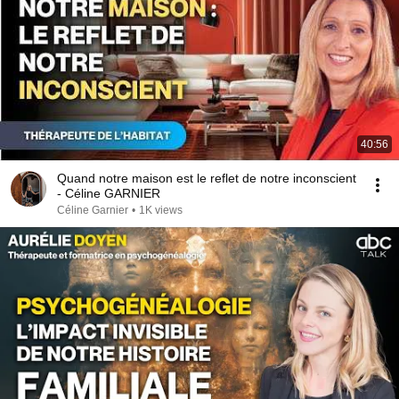
40:56
Quand notre maison est le reflet de notre inconscient
- Céline GARNIER
Céline Garnier
•
1K views