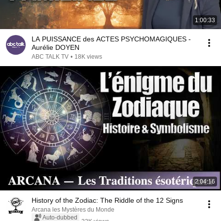
1:00:33
LA PUISSANCE des ACTES PSYCHOMAGIQUES -
Aurélie DOYEN
ABC TALK TV
•
18K views
2:04:16
History of the Zodiac: The Riddle of the 12 Signs
Arcana les Mystères du Monde
Auto-dubbed