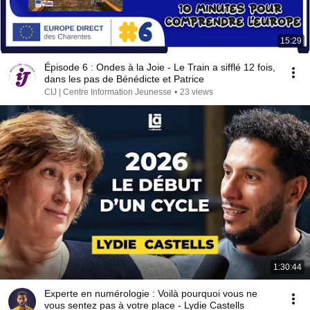
15:29
Épisode 6 : Ondes à la Joie - Le Train a sifflé 12 fois,
dans les pas de Bénédicte et Patrice
CIJ | Centre Information Jeunesse
•
23 views
1:30:44
Experte en numérologie : Voilà pourquoi vous ne
vous sentez pas à votre place - Lydie Castells