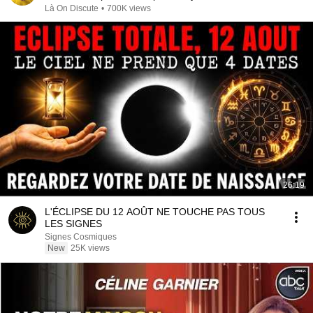
Là On Discute
•
700K views
26:19
L'ÉCLIPSE DU 12 AOÛT NE TOUCHE PAS TOUS
LES SIGNES
Signes Cosmiques
New
25K views