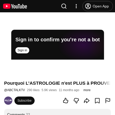
Open App
Sign in to confirm you’re not a bot
Sign in
Pourquoi L’ASTROLOGIE n'est PLUS à PROUVER
@
ABCTALKTV
290 likes
5.9K views
11 months ago
more
Subscribe
Comments
22