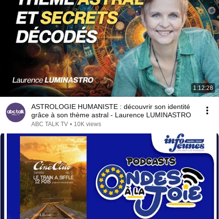
1:12:28
ASTROLOGIE HUMANISTE : découvrir son identité
grâce à son thème astral - Laurence LUMINASTRO
ABC TALK TV
•
10K views