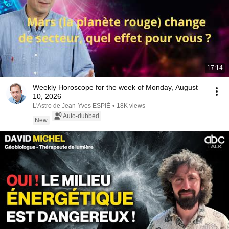
17:14
Weekly Horoscope for the week of Monday, August
10, 2026
L'Astro de Jean-Yves ESPIÉ
•
18K views
Auto-dubbed
New