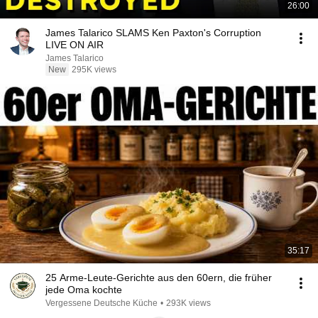
26:00
James Talarico SLAMS Ken Paxton's Corruption
LIVE ON AIR
James Talarico
New
295K views
35:17
25 Arme-Leute-Gerichte aus den 60ern, die früher
jede Oma kochte
Vergessene Deutsche Küche
•
293K views