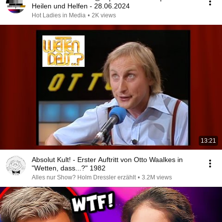
Heilen und Helfen - 28.06.2024
Hot Ladies in Media
•
2K views
13:21
Absolut Kult! - Erster Auftritt von Otto Waalkes in
"Wetten, dass...?" 1982
Alles nur Show? Holm Dressler erzählt
•
3.2M views