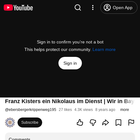
Open App
Sign in to confirm you’re not a bot
This helps protect our community.
Learn more
Sign in
Franz Kisters ein Nikolaus im Dienst | Wir in Baye
@
ebersbergerkrippenweg195
27 likes
4.3K views
8 years ago
more
Subscribe
Comments