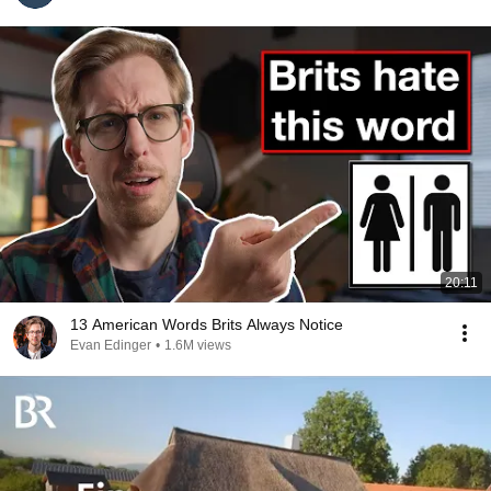
20:11
13 American Words Brits Always Notice
Evan Edinger
•
1.6M views