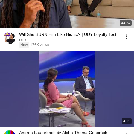
44:24
Will She BURN Him Like His Ex? | UDY Loyalty Test
UDY
New
176K views
4:15
Andrea Lauterbach @ Alpha Thema Gespräch -