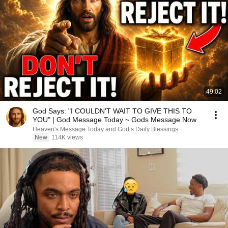
49:02
God Says: "I COULDN'T WAIT TO GIVE THIS TO
YOU" | God Message Today ~ Gods Message Now
Heaven's Message Today and God’s Daily Blessings
New
114K views