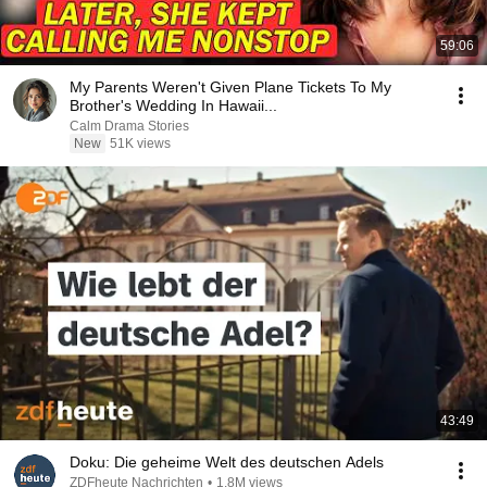
59:06
My Parents Weren't Given Plane Tickets To My
Brother's Wedding In Hawaii...
Calm Drama Stories
New
51K views
43:49
Doku: Die geheime Welt des deutschen Adels
ZDFheute Nachrichten
•
1.8M views