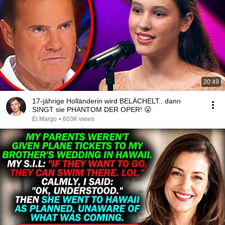
20:49
17-jährige Holländerin wird BELÄCHELT.. dann
SINGT sie PHANTOM DER OPER! 😮
El Margo
•
603K views