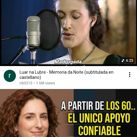
6:25
Luar na Lubre - Memoria da Noite (subtitulada en
castellano)
rrb3210
•
1.6M views