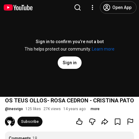
Open App
Sign in to confirm you’re not a bot
This helps protect our community.
Learn more
Sign in
OS TEUS OLLOS- ROSA CEDRON - CRISTINA PATO
@
inesvigo
125 likes
27K views
14 years ago
more
Subscribe
Comments
18