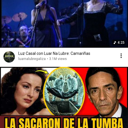
4:25
Luz Casal con Luar Na Lubre: Camariñas
luarnalubregaliza
•
3.1M views