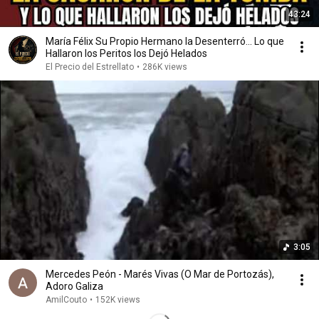
43:24
María Félix Su Propio Hermano la Desenterró... Lo que
Hallaron los Peritos los Dejó Helados
El Precio del Estrellato
•
286K views
3:05
Mercedes Peón - Marés Vivas (O Mar de Portozás),
Adoro Galiza
AmilCouto
•
152K views