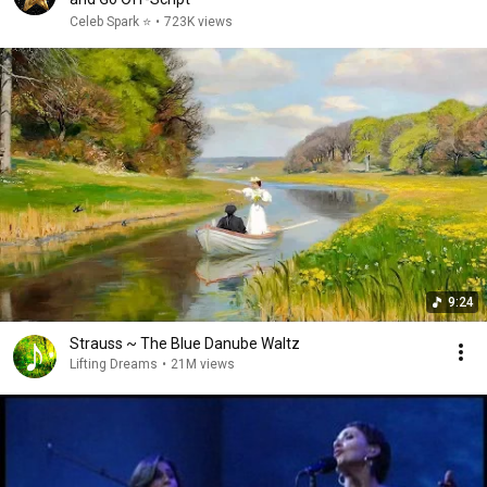
Celeb Spark ⭐
•
723K views
9:24
Strauss ~ The Blue Danube Waltz
Lifting Dreams
•
21M views