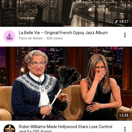
14:27
La Belle Vie – Original French Gypsy Jazz Album
Paris en Notes
•
42K views
12:35
Robin Williams Made Hollywood Stars Lose Control
and Go Off-Script