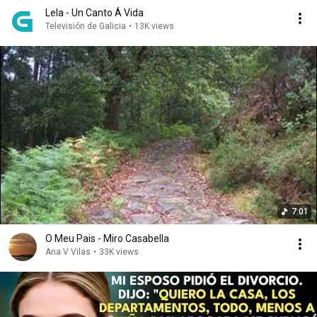
Lela - Un Canto Á Vida
Televisión de Galicia
•
13K views
7:01
O Meu Pais - Miro Casabella
Ana V Vilas
•
33K views