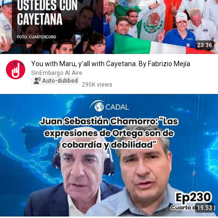
23:36
You with Maru, y'all with Cayetana. By Fabrizio Mejía
SinEmbargo Al Aire
Auto-dubbed
295K views
19:53