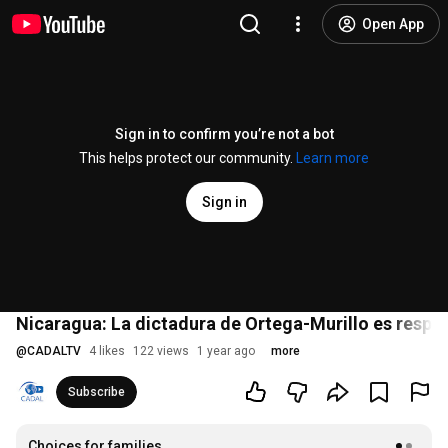
Open App
Sign in to confirm you’re not a bot
This helps protect our community.
Learn more
Sign in
Nicaragua: La dictadura de Ortega-Murillo es respon
@
CADALTV
4 likes
122 views
1 year ago
more
Subscribe
Choices for families