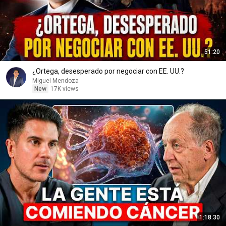
51:20
¿Ortega, desesperado por negociar con EE. UU.?
Miguel Mendoza
New
17K views
1:18:30