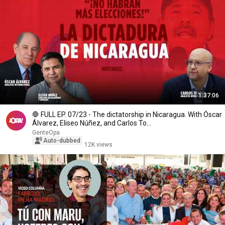
1:37:06
🛑 FULL EP. 07/23 - The dictatorship in Nicaragua. With Óscar
Álvarez, Eliseo Núñez, and Carlos To...
GenteOpa
Auto-dubbed
12K views