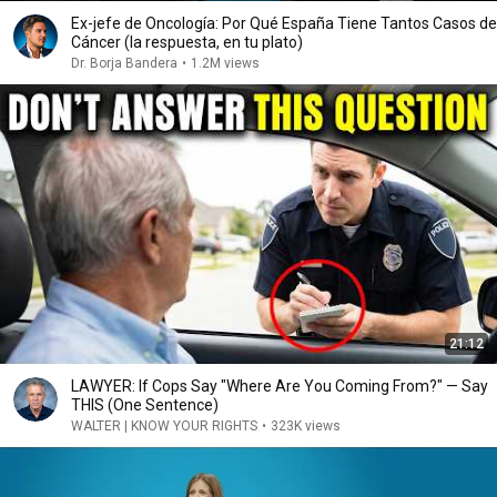
Ex-jefe de Oncología: Por Qué España Tiene Tantos Casos de
Cáncer (la respuesta, en tu plato)
Dr. Borja Bandera
•
1.2M views
21:12
LAWYER: If Cops Say "Where Are You Coming From?" — Say
THIS (One Sentence)
WALTER | KNOW YOUR RIGHTS
•
323K views