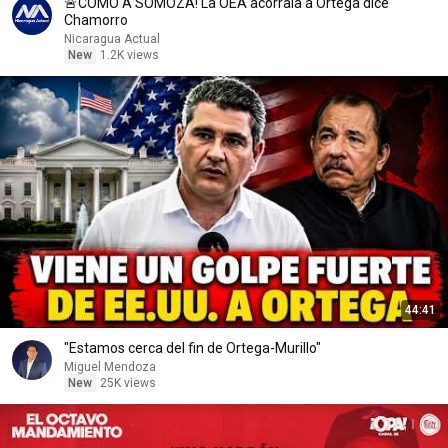
🚨COMO A SOMOZA! La OEA acorrala a Ortega dice
Chamorro
Nicaragua Actual
New
1.2K views
44:41
"Estamos cerca del fin de Ortega-Murillo"
Miguel Mendoza
New
25K views