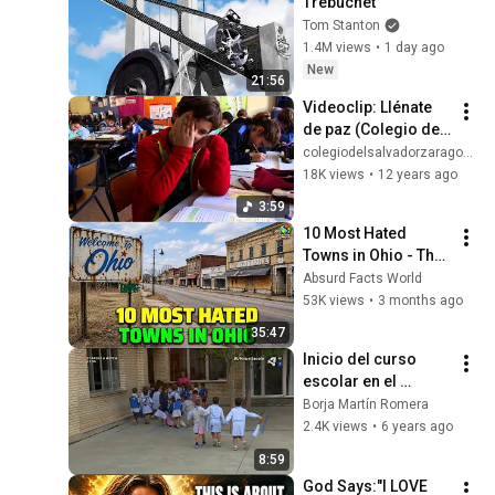
Trebuchet
Tom Stanton
1.4M views
•
1 day ago
New
21:56
Videoclip: Llénate 
de paz (Colegio del 
Salvador)
colegiodelsalvadorzaragoza
18K views
•
12 years ago
3:59
10 Most Hated 
Towns in Ohio - The 
#1 Pick Will Shock 
Absurd Facts World
You
53K views
•
3 months ago
35:47
Inicio del curso 
escolar en el 
Colegio del 
Borja Martín Romera
Salvador (Jesuitas 
2.4K views
•
6 years ago
Zaragoza)
8:59
God Says:"I LOVE 