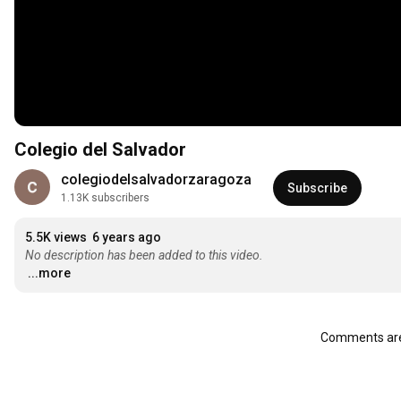
Colegio del Salvador
colegiodelsalvadorzaragoza
Subscribe
1.13K subscribers
5.5K views
6 years ago
No description has been added to this video.
...more
Comments are 