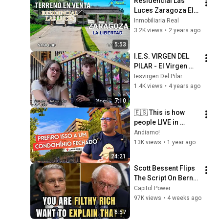
Residencial Las 
Sermons
Luces Zaragoza El 
Salvador
Inmobiliaria Real
3.2K views
•
2 years ago
5:53
I.E.S. VIRGEN DEL 
PILAR - El Virgen 
deja huella
Iesvirgen Del Pilar
1.4K views
•
4 years ago
7:10
🇪🇸 This is how 
people LIVE in 
#ZARAGOZA [cc 
Andiamo!
ENG]
13K views
•
1 year ago
24:21
Scott Bessent Flips 
The Script On Bernie 
Sanders With One 
Capitol Power
Biden Question
97K views
•
4 weeks ago
6:57