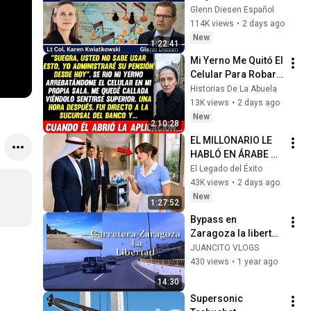
se desmorona y la 
Glenn Diesen Español
economía se hunde
114K views
•
2 days ago
New
1:22:41
Mi Yerno Me Quitó El 
Celular Para Robar 
Mi Pensión, Pero 
Historias De La Abuela
Cuando Abrió La 
13K views
•
2 days ago
Aplicación Del 
New
2:10:28
Banco...
EL MILLONARIO LE 
HABLÓ EN ÁRABE A 
LA LIMPIADORA… Y 
El Legado del Éxito
SU RESPUESTA 
43K views
•
2 days ago
DEJÓ A TODOS
New
1:27:52
Bypass en 
Zaragoza la libertad 
chulada El Salvador 
JUANCITO VLOGS
🇸🇻
430 views
•
1 year ago
14:30
Supersonic 