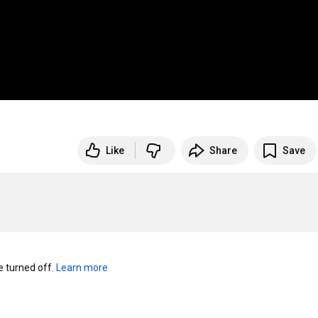
Like
Share
Save
turned off. 
Learn more