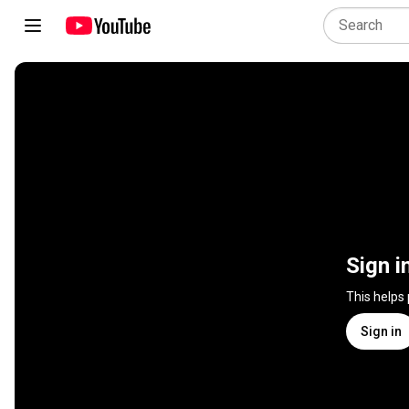
Sign i
This helps
Sign in