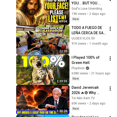
YOU... BUT YOU 
MUST HEAR THIS 
God's Love Unending
ABOUT 
19K views
•
2 days ago
YOURSELF!"/God 
New
49:04
Message Now/God 
TODO A FUEGO DE 
Message
LEÑA CERCA DE SAN 
SALVADOR * 
ULISES VLOG SV
Merendero Sinai*  
91K views
•
1 month ago
😋
22:00
I Played 100% of 
Green Hell
Floydson
638K views
•
21 hours ago
New
2:39:05
David Jeremiah 
2026 🔥🔴 Why 
America Is Absent 
Tin Nên Xem TV
From End Time 
60K views
•
2 days ago
Bible Prophecy 💥🔴 
New
1:30:26
David Jeremiah 