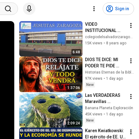
Sign in
VIDEO 
INSTITUCIONAL 
COLEGIO DEL 
colegiodelsalvadorzaragoza
SALVADOR
15K views
•
8 years ago
6:48
DIOS TE DICE: MI 
PODER TE PIDE 
RELÁJARTE Y 
Historias Eternas de la Biblia
SOLTAR EL 
97K views
•
1 day ago
CONTROL, TODO 
New
1:37:06
LLEGARÁ EN SU 
Las VERDADERAS 
MOMENTO 
Maravillas 
PERFECTO
Naturales Que la 
Banana Planeta Exploración
Mayoría de la Gente 
45K views
•
1 day ago
Nunca Verá | 
New
2:09:24
Documental 4K
Karen Kwiatkowski: 
El ejército de EE. UU. 