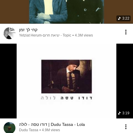
3:22
קחי לך זמן
Yetziat Herum-יציאת חרום - Topic
•
4.3M views
3:19
דודו טסה - לולה | Dudu Tassa - Lola
Dudu Tassa
•
4.9M views