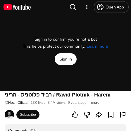
Open App
Sign in to confirm you’re not a bot
This helps protect our community.
Learn more
Sign in
רביד פלוטניק - הריני / Ravid Plotnik - Hareni
@
NechiOfficial
13K likes
3.4M views
9 years ago
more
Subscribe
Comments
318