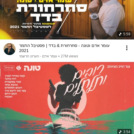
5:59
עומר אדם וטונה - סחרחורת & בדד | פסטיבל התמר
2021
עומר אדם - הערוץ הרשמי
•
27M views
3:54