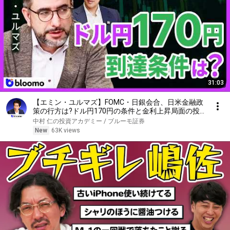
31:03
【エミン・ユルマズ】FOMC・日銀会合、日米金融政
策の行方は?ドル円170円の条件と金利上昇局面の投
資戦略
中村 仁の投資アカデミー / ブルーモ証券
New
63K views