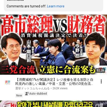
Comments are turned off. 
Learn more
52:26
【消費減税1%が閣議決定】レジ改修を巡る攻防と自
民党内の激しい葛藤／中道・立憲・公明の3党合流構
想に浮上した「第4の選択肢」とは？【今野忍×山本
選挙ドットコムちゃんねる
•
262K views
期日前】｜選挙ドットコム
Auto-dubbed
New