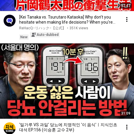
52:47
[Kei Tanaka vs. Tsurutaro Kataoka] Why don’t you
hesitate when making life decisions? When you're...
ReHacQ−リハック−【公式】
•
351K views
Auto-dubbed
New
31:09
‘밀가루 VS 과일’ 당뇨에 치명적인 '이 음식'ㅣ지식인초
대석 EP.156 (이승훈 교수 2부)