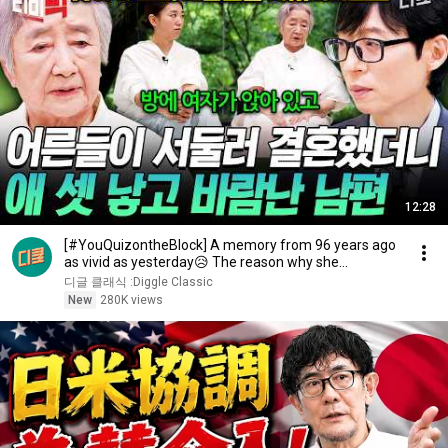
12:28
[#YouQuizontheBlock] A memory from 96 years ago
as vivid as yesterday😥 The reason why she
changed...
디글 클래식 :Diggle Classic
New
280K views