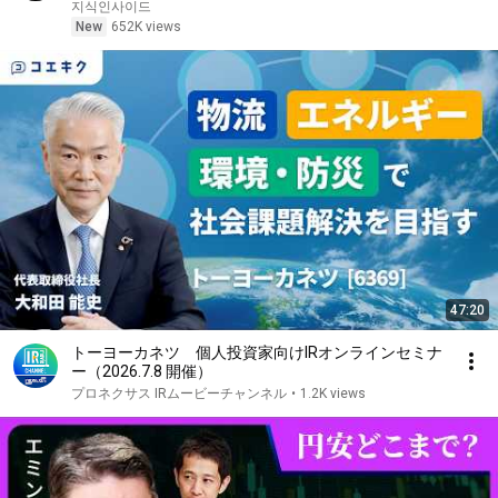
지식인사이드
New
652K views
47:20
トーヨーカネツ 個人投資家向けIRオンラインセミナ
ー（2026.7.8 開催）
プロネクサス IRムービーチャンネル
•
1.2K views