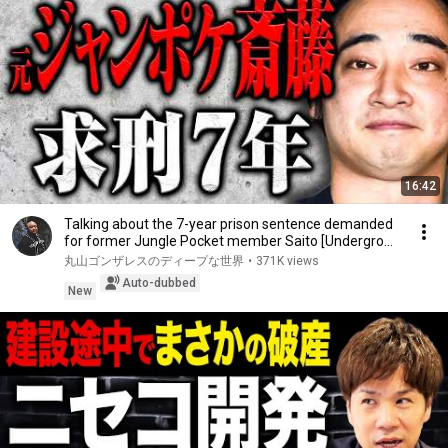
16:42
Talking about the 7-year prison sentence demanded
for former Jungle Pocket member Saito [Undergro...
丸山ゴンザレスのディープな世界
•
371K views
Auto-dubbed
New