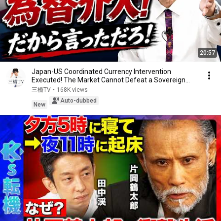
20:57
Japan-US Coordinated Currency Intervention
Executed! The Market Cannot Defeat a Sovereign
Currenc...
三橋TV
•
168K views
Auto-dubbed
New