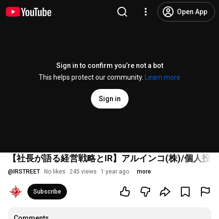
Open App
Sign in to confirm you’re not a bot
This helps protect our community.
Learn more
Sign in
【社長が語る経営戦略とIR】アルインコ(株)/個人投資
@
IRSTREET
No likes
245 views
1 year ago
more
Subscribe
Comments