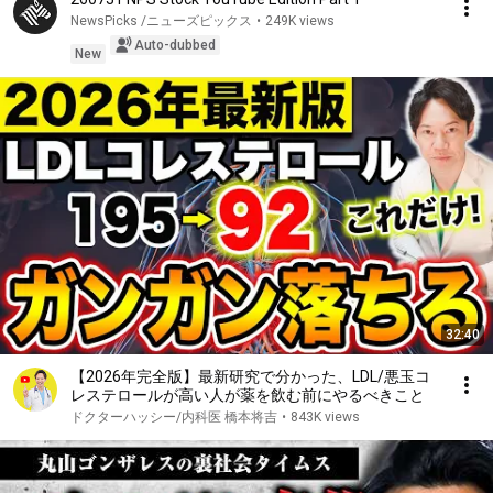
NewsPicks /ニューズピックス
•
249K views
Auto-dubbed
New
32:40
【2026年完全版】最新研究で分かった、LDL/悪玉コ
レステロールが高い人が薬を飲む前にやるべきこと
ドクターハッシー/内科医 橋本将吉
•
843K views