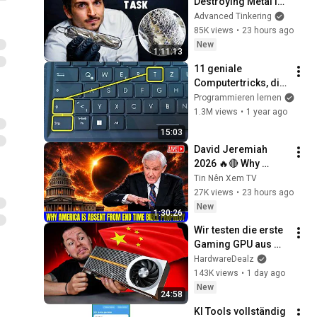
Destroying Metal in 
Glass
Advanced Tinkering
85K views
•
23 hours ago
New
1:11:13
11 geniale 
Computertricks, die 
JEDER kennen sollte
Programmieren lernen
1.3M views
•
1 year ago
15:03
David Jeremiah 
2026 🔥🔴 Why 
America Is Absent 
Tin Nên Xem TV
From End Time 
27K views
•
23 hours ago
Bible Prophecy 💥🔴 
New
1:30:26
David Jeremiah 
Wir testen die erste 
Sermons
Gaming GPU aus 
China!!
HardwareDealz
143K views
•
1 day ago
New
24:58
KI Tools vollständig