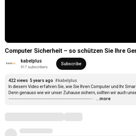
Computer Sicherheit – so schützen Sie Ihre Ger
kabelplus
Subscribe
917 subscribers
422 views
5 years ago
#kabelplus
In diesem Video erfahren Sie, wie Sie Ihren Computer und Ihr Sma
Denn genauso wie wir unser Zuhause sichern, sollten wir auch unse
---------------------------------------------------------
…
...more
Comments