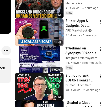
UKRAINES 
Mercuris Alex
VERTEIDIGUNG
4.5K views
•
5 hours ago
New
18:56
Blitzer-Apps & 
Gadgets: Das 
MÜSST ihr wissen! 
ARD Marktcheck
🚨| FYI – unsere 
2.3M views
•
1 year ago
Recherche, Dein 
14:48
Vorteil NDR
🌐 Webinar on 
Synopsys EDA tools
Integrated Microsystem
149 views
•
Streamed 23 hours ago
New
en. 
1:02:01
Bluthochdruck 
SOFORT senken 
ohne Tabletten - 3 
Dr. med. Ulrich Selz
TOP Methoden
433K views
•
2 weeks ago
29:56
I Sealed a Glass-