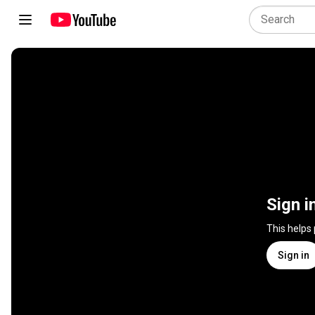
Sign i
This helps
Sign in