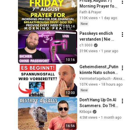
Friday, August 7 | 
Morning Prayer for 
Financial 
Faith & Prayer
Breakthrough | Trust 
110K views
•
1 day ago
God to Provide 
New
1:03:14
Every Need Today
Passkeys endlich 
verstanden | Nie 
mehr Passwörter
c't 3003
319K views
•
1 year ago
10:16
Geheimdienst:„Putin 
könnte Nato schon 
DIESEN Herbst 
Vermietertagebuch - Alexander Raue
angreifen“. 
107K views
•
18 hours ago
Vorbereitung, um 
New
12:00
Wahlen 
Don't Hang Up On AI 
auszusetzen?
Scammers. Do THIS 
Instead.
Kitboga
4.5M views
•
1 month ago
16:56