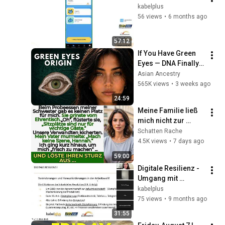
kabelplus
56 views
•
6 months ago
57:12
If You Have Green 
Eyes — DNA Finally 
Revealed Where 
Asian Ancestry
They Really Come 
565K views
•
3 weeks ago
From
24:59
Meine Familie ließ 
mich nicht zur 
Hochzeit—bis sie 
Schatten Rache
erfuhren, dass ich 
4.5K views
•
7 days ago
der Besitzer war.
59:00
Digitale Resilienz - 
Umgang mit 
digitalen 
kabelplus
Belastungen
75 views
•
9 months ago
31:55