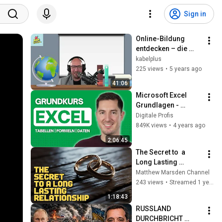
Sign in
Online-Bildung 
entdecken – die 
besten Plattformen 
kabelplus
im Überblick
225 views
•
5 years ago
41:06
Microsoft Excel 
Grundlagen - 
Komplettes Tutorial 
Digitale Profis
für Anfänger:innen
849K views
•
4 years ago
2:06:45
The Secret to  a 
Long Lasting 
Relationship
Matthew Marsden Channel
243 views
•
Streamed 1 year ago
1:18:43
RUSSLAND 
DURCHBRICHT 