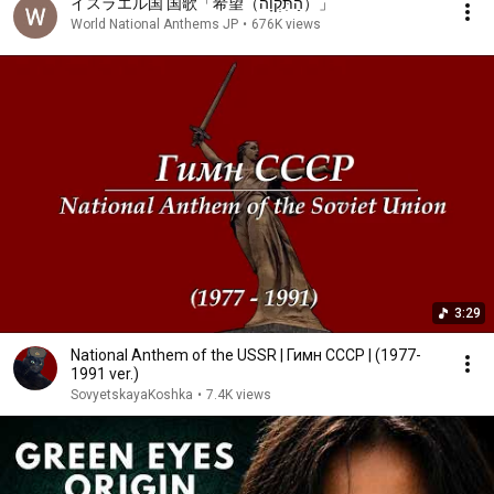
イスラエル国 国歌「希望（הַתִּקְוָה）」
World National Anthems JP
•
676K views
3:29
National Anthem of the USSR | Гимн СССР | (1977-
1991 ver.)
SovyetskayaKoshka
•
7.4K views