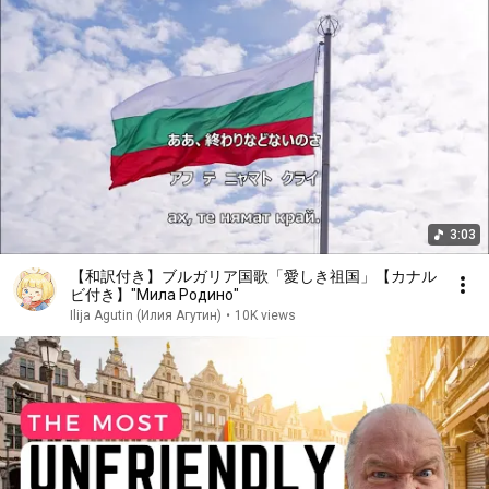
3:03
【和訳付き】ブルガリア国歌「愛しき祖国」【カナル
ビ付き】"Мила Родино"
Ilija Agutin (Илия Агутин)
•
10K views