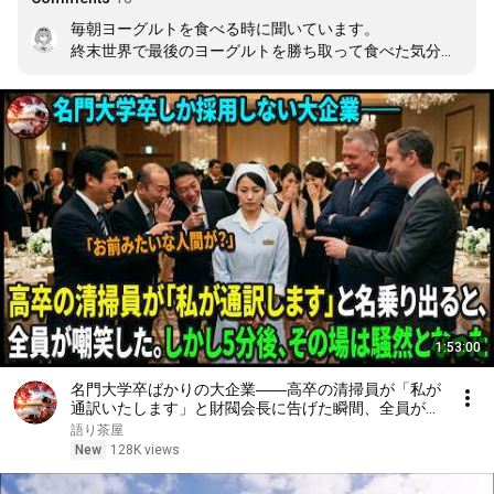
毎朝ヨーグルトを食べる時に聞いています。

終末世界で最後のヨーグルトを勝ち取って食べた気分に
なれます。
1:53:00
名門大学卒ばかりの大企業――高卒の清掃員が「私が
通訳いたします」と財閥会長に告げた瞬間、全員が嘲
笑した。しかし5分後、その場は静まり返った。#動
語り茶屋
エピソード#老後の物語 #家族の物語
New
128K views