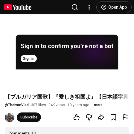
Open App
Sign in to confirm you’re not a bot
Sign in
【ブルガリア国歌】『愛しき祖国よ』【日本語字幕】
@
TheIvanVlad
307 likes
34K views
10 years ago
more
Subscribe
Comments
13