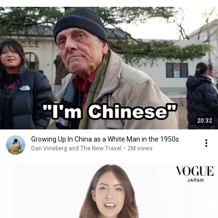
20:32
Growing Up In China as a White Man in the 1950s
Dan Vineberg and The New Travel
•
2M views