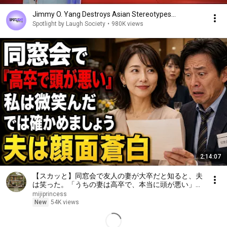
Jimmy O. Yang Destroys Asian Stereotypes...
Spotlight by Laugh Society
•
980K views
2:14:07
【スカッと】同窓会で友人の妻が大卒だと知ると、夫
は笑った。「うちの妻は高卒で、本当に頭が悪い」私
は微笑んだ。「では、どちらが愚かか確かめましょ
mijiprincess
う」――数分後、夫は顔面蒼白になった……。
New
54K views