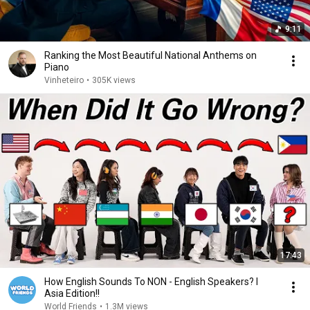
9:11
Ranking the Most Beautiful National Anthems on
Piano
Vinheteiro
•
305K views
17:43
How English Sounds To NON - English Speakers? l
Asia Edition!!
World Friends
•
1.3M views