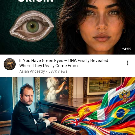
24:59
If You Have Green Eyes — DNA Finally Revealed
Where They Really Come From
Asian Ancestry
•
587K views