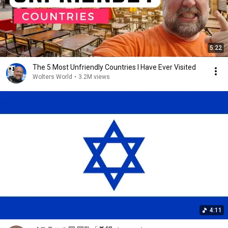
5:22
The 5 Most Unfriendly Countries I Have Ever Visited
Wolters World
•
3.2M views
4:11