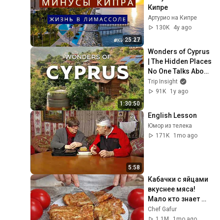
Кипре
Артурио на Кипре
130K
4y ago
25:27
Wonders of Cyprus 
| The Hidden Places 
No One Talks About! 
| Travel Video 4K
Trip Insight
91K
1y ago
1:30:50
English Lesson
Юмор из телека
171K
1mo ago
5:58
Кабачки с яйцами 
вкуснее мяса! 
Мало кто знает 
секрет! Бабушка 
Chef Gafur
научила готовить 
1.1M
1mo ago