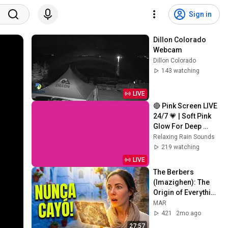
Sign in
Dillon Colorado 
Webcam
Dillon Colorado
143 watching
LIVE
🔴 Pink Screen LIVE 
24/7 💗 | Soft Pink 
Glow For Deep 
Sleep & Relaxation | 
Relaxing Rain Sounds
No Ads • 4K
219 watching
LIVE
The Berbers 
(Imazighen): The 
Origin of Everything
📌 The Most 
MAR
Spectacular 
421
2mo ago
Landscapes
27:57