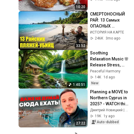
рецепт за 15 минут
10:20
СМЕРТОНОСНЫЙ 
РАЙ: 13 Самых 
ОПАСНЫХ 
ПЛЯЖЕЙ в Мире!
ИСТОРИЯ НА КАРТЕ
246K
3mo ago
33:52
Soothing 
Relaxation Music 🌸 
Release Stress, 
Anxiety & Negative 
Peaceful Harmony
Thoughts
14K
1d ago
New
1:40:51
Planning a MOVE to 
Northern Cyprus in 
2025? - WATCH this 
to avoid making 
Дмитрий Новицкий | Киприотики
mistakes
19K
1y ago
Auto-dubbed
27:22