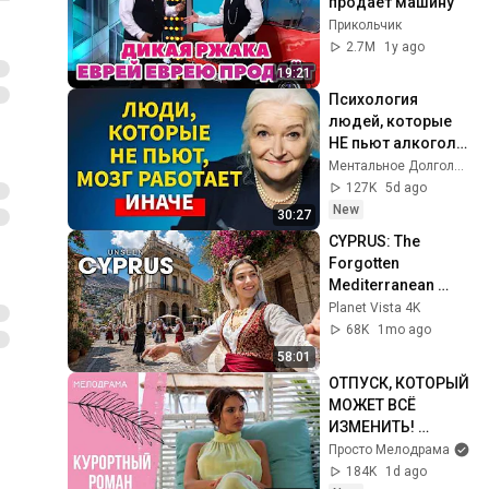
продаёт машину
Прикольчик
2.7M
1y ago
19:21
Психология 
людей, которые 
НЕ пьют алкоголь 
(согласно 
Ментальное Долголетие and 2 more
нейронауке) | 
127K
5d ago
Татьяна 
New
30:27
Черниговская
CYPRUS: The 
Forgotten 
Mediterranean 
Paradise You've 
Planet Vista 4K
Never Seen | 4K 
68K
1mo ago
Travel 
58:01
Documentary
ОТПУСК, КОТОРЫЙ 
МОЖЕТ ВСЁ 
ИЗМЕНИТЬ! 
Курортный роман. 
Просто Мелодрама
Все серии
184K
1d ago