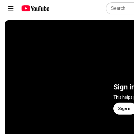
Sign i
This helps
Sign in