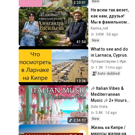
New
3:23:01
Не всем так везет, 
как нам, друзья!
Мы в фамильном 
поместье  
Karina_net
Александра 
343K
5d ago
Васильева в Литве 
New
41:54
.
What to see and do 
in Larnaca, Cyprus.
Путешествуем с Ириной
1.3K
11mo ago
Auto-dubbed
13:36
🎶 Italian Vibes & 
Mediterranean 
Music 🎶 2+ Hours 
Tranquil Lake 
Sole Vista
Como & Amalfi 
5.8K
1d ago
Ambience 4K
New
2:56:02
Жизнь на Кипре / 
минусы жизни на 