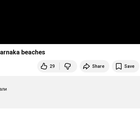
Larnaka beaches
29
Share
Save